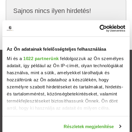
Sajnos nincs ilyen hirdetés!
Próbálj meg kevesebb szempont szerint
keresni, hátha akkor megtalálod, amit keresel.
Az Ön adatainak felelősségteljes felhasználása
Mi és a
1022 partnerünk
feldolgozzuk az Ön személyes
Ingatlanok
adatait, így például az Ön IP-címét, olyan technológiákat
használva, mint a sütik, amelyekkel tárolhatjuk és
Eladó házak
hozzáférünk az Ön adataihoz a készülékén, hogy
személyre szabott hirdetéseket és tartalmakat, hirdetés-
és tartalommérést, közönségbetekintéseket, valamint
Eladó lakások
termékfejlesztéseket biztosíthassunk Önnek. Ön dönt
arról, hogy ki használja az adatait és milyen célra.
Települések
Ha engedélyezi, a következőt is meg szeretnénk tenni:
Albérletek
Részletek megjelenítése
Információgyűjtés az Ön földrajzi elhelyezkedéséről