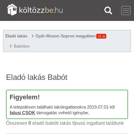
Eladó lakás
Győr-Moson-Sopron megyében
21 új
Babóton
Eladó lakás Babót
Figyelem!
A településen található lakóingatlanokra 2019.07.01-től
falusi CSOK
támogatás vehető igénybe.
Összesen
0
eladó babóti lakás típusú ingatlant találtunk