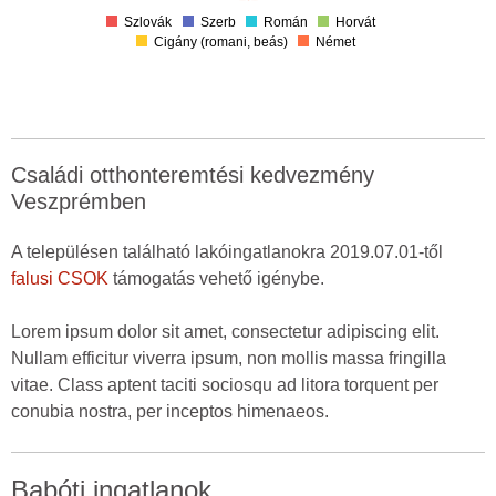
Szlovák
Szerb
Román
Horvát
Cigány (romani, beás)
Német
Családi otthonteremtési kedvezmény
Veszprémben
A településen található lakóingatlanokra 2019.07.01-től
falusi CSOK
támogatás vehető igénybe.
Lorem ipsum dolor sit amet, consectetur adipiscing elit.
Nullam efficitur viverra ipsum, non mollis massa fringilla
vitae. Class aptent taciti sociosqu ad litora torquent per
conubia nostra, per inceptos himenaeos.
Babóti ingatlanok