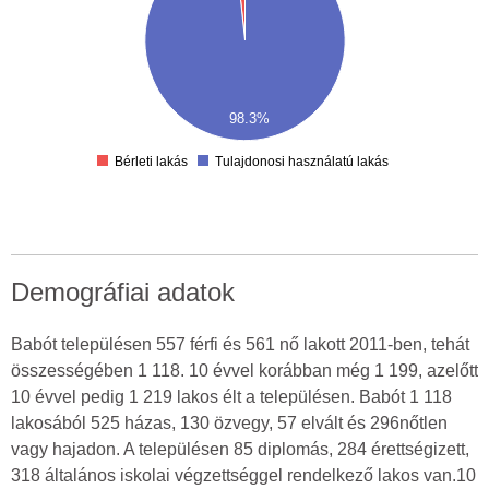
00
50
00
50
00
98.3%
50
0
Bérleti lakás
Tulajdonosi használatú lakás
Demográfiai adatok
Babót településen 557 férfi és 561 nő lakott 2011-ben, tehát
összességében 1 118. 10 évvel korábban még 1 199, azelőtt
10 évvel pedig 1 219 lakos élt a településen. Babót 1 118
lakosából 525 házas, 130 özvegy, 57 elvált és 296nőtlen
vagy hajadon. A településen 85 diplomás, 284 érettségizett,
318 általános iskolai végzettséggel rendelkező lakos van.10