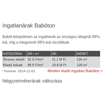
Ingatlanárak Babóton
Babót településen az ingatlanok az országos átlagnál 89%-
kal, míg a megyeinél 88%-kal olcsóbbak.
KATEGÓRIA
ÁR / m²
ÁR
MÉRET
Összes eladó
91 E Ft/m²
11.1 M Ft
126 m²
Eladó házak
86 E Ft/m²
10.8 M Ft
128 m²
Minden eladó ingatlan Babóton >
* frissítve: 2014-12-01
Négyzetméterárak változása