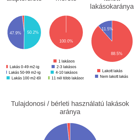
lakásokaránya
500
40
450
20
450
400
00
400
80
350
60
300
11.5%
350
40
50.2%
47.9%
250
20
300
200
00
100.0%
250
150
80
60
100
200
40
50
88.5%
20
150
0
0
100
1 lakásos
50
Lakás 0-49 m2-ig
2-3 lakásos
Lakott lakás
Lakás 50-99 m2-ig
4-10 lakásos
Nem lakott lakás
Lakás 100 m2-től
11 nél több lakásos
Tulajdonosi / bérleti használatú lakások
aránya
00
50