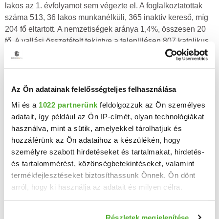
lakos az 1. évfolyamot sem végezte el. A foglalkoztatottak
száma 513, 36 lakos munkanélküli, 365 inaktív kereső, míg
204 fő eltartott. A nemzetiségek aránya 1,4%, összesen 20
fő. A vallási összetételt tekintve a településen 807 katolikus,
4 református, 16 evangélikus van a településen. 8 lakos más
vallási közösséghez tartozik, 10 nem tartozik vallási
közösséghez, ateista, 272 esetében pedig nincs válasz.
Babót 1118 lakosából 164 még gyermekkorú, 29120 évesnél
Az Ön adatainak felelősségteljes felhasználása
idősebb de 39-nél fiatalabb, 376 40 és 59 év közötti, 225 60-
Mi és a
1022 partnerünk
feldolgozzuk az Ön személyes
79 év közötti, 62 80 év feletti lakos.
adatait, így például az Ön IP-címét, olyan technológiákat
használva, mint a sütik, amelyekkel tárolhatjuk és
Kor szerinti
Iskolázottság
Gazdasági
hozzáférünk az Ön adataihoz a készülékén, hogy
eloszlás
aktivitás
személyre szabott hirdetéseket és tartalmakat, hirdetés-
és tartalommérést, közönségbetekintéseket, valamint
550
00
300
500
8%
termékfejlesztéseket biztosíthassunk Önnek. Ön dönt
250
10%
50
29.7%
450
200
400
18.2%
arról, hogy ki használja az adatait és milyen célra.
6%
00
14.7%
350
25.2%
150
33.6%
45.9%
300
50
26.5%
100
250
20.1%
32.6%
00
50
200
Ha engedélyezi, a következőt is meg szeretnénk tenni:
150
26.0%
Részletek megjelenítése
0
50