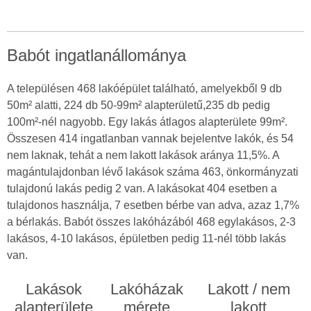
Babót ingatlanállománya
A településen 468 lakóépület található, amelyekből 9 db
50m² alatti, 224 db 50-99m² alapterületű,235 db pedig
100m²-nél nagyobb. Egy lakás átlagos alapterülete 99m².
Összesen 414 ingatlanban vannak bejelentve lakók, és 54
nem laknak, tehát a nem lakott lakások aránya 11,5%. A
magántulajdonban lévő lakások száma 463, önkormányzati
tulajdonú lakás pedig 2 van. A lakásokat 404 esetben a
tulajdonos használja, 7 esetben bérbe van adva, azaz 1,7%
a bérlakás. Babót összes lakóházából 468 egylakásos, 2-3
lakásos, 4-10 lakásos, épületben pedig 11-nél több lakás
van.
Lakások
Lakóházak
Lakott / nem
alapterülete
mérete
lakott