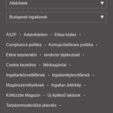
Albérletek
Budapesti ingatlanok
ÁSZF
Adatvédelem
Etikai kódex
Compliance politika
Korrupcióellenes politika
Etikai bejelentési
rendszer tájékoztató
Cookie kezelése
Médiaajánlat
Ingatlanközvetítőknek
Ingatlanfejlesztőknek
Magánszemélyeknek
Ingatlan ártérkép
Költözzbe Magazin
Új építésű lakások
Tartalommoderálási jelentés