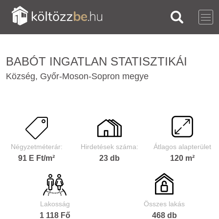
BABÓT INGATLAN STATISZTIKÁI
Község, Győr-Moson-Sopron megye
Négyzetméterár:
Hirdetések száma:
Átlagos alapterület
91 E Ft/m²
23 db
120 m²
Lakosság
Összes lakás
1 118 Fő
468 db