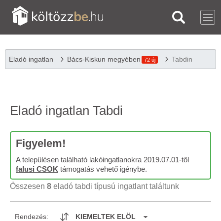
Eladó ingatlan
Bács-Kiskun megyében
Tabdin
72 új
Eladó ingatlan Tabdi
Figyelem!
A településen található lakóingatlanokra 2019.07.01-től
falusi CSOK
támogatás vehető igénybe.
Összesen
8
eladó tabdi típusú ingatlant találtunk
Rendezés:
KIEMELTEK ELÖL