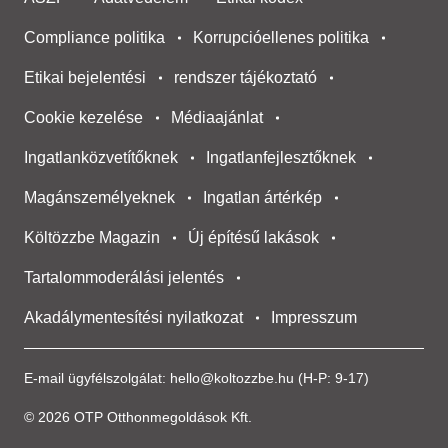
Compliance politika
Korrupcióellenes politika
Etikai bejelentési
rendszer tájékoztató
Cookie kezelése
Médiaajánlat
Ingatlanközvetítőknek
Ingatlanfejlesztőknek
Magánszemélyeknek
Ingatlan ártérkép
Költözzbe Magazin
Új építésű lakások
Tartalommoderálási jelentés
Akadálymentesítési nyilatkozat
Impresszum
E-mail ügyfélszolgálat:
hello@koltozzbe.hu
(H-P: 9-17)
© 2026 OTP Otthonmegoldások Kft.