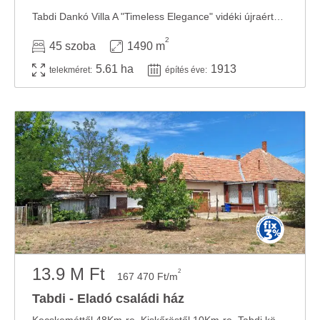
Tabdi Dankó Villa A "Timeless Elegance" vidéki újraértelmezése egy 56.000 négyzetméteres ...
2
45 szoba
1490 m
5.61 ha
1913
telekméret:
építés éve:
13.9 M Ft
2
167 470 Ft/m
Tabdi - Eladó családi ház