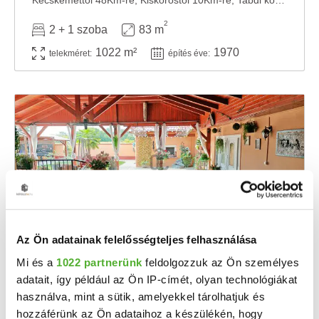
Kecskeméttől 48Km-re, Kiskőröstől 10Km-re, Tabdi központjában 1022m2 rendezett telken, ...
2
2 + 1 szoba
83 m
1022 m²
1970
telekméret:
építés éve:
Az Ön adatainak felelősségteljes felhasználása
120 M Ft
2
740 741 Ft/m
Mi és a
1022 partnerünk
feldolgozzuk az Ön személyes
adatait, így például az Ön IP-címét, olyan technológiákat
Tabdi - Eladó családi ház
használva, mint a sütik, amelyekkel tárolhatjuk és
Tabdi külterületén, csendes, nyugodt környezetben kínálok eladásra egy igényesen ...
hozzáférünk az Ön adataihoz a készülékén, hogy