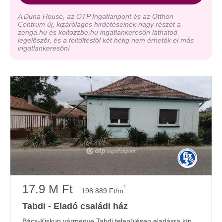
A Duna House, az OTP Ingatlanpont és az Otthon
Centrum új, kizárólagos hirdetéseinek nagy részét a
zenga.hu és koltozzbe.hu ingatlankeresőn láthatod
legelőször, és a feltöltéstől két hétig nem érhetők el más
ingatlankeresőn!
17.9 M Ft
2
198 889 Ft/m
Tabdi - Eladó családi ház
Bács-Kiskun vármegye Tabdi településen eladásra kínálok egy 90 m2-es családi házat. Az ...