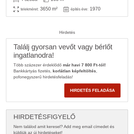
3650 m²
1970
telekméret:
építés éve:
Találj gyorsan vevőt vagy bérlőt
ingatlanodra!
Több százezer érdeklődő
már havi 7 800 Ft-tól!
Bankkártyás fizetés,
korlátlan képfeltöltés
,
pofonegyszerű hirdetésfeladás!
HIRDETÉS FELADÁSA
HIRDETÉSFIGYELŐ
Nem találod amit keresel? Add meg email címedet és
küldjük az új hirdetéseket!