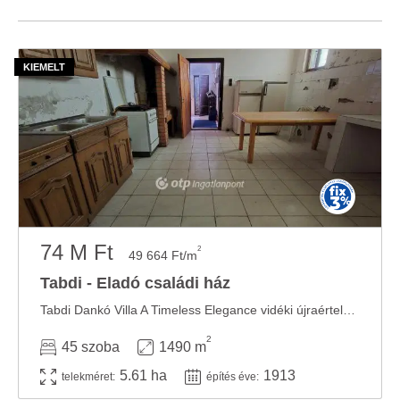
74 M Ft
2
49 664 Ft/m
Tabdi - Eladó családi ház
Tabdi Dankó Villa A Timeless Elegance vidéki újraértelmezése egy 56.000 négyzetméteres ...
2
45 szoba
1490 m
5.61 ha
1913
telekméret:
építés éve: