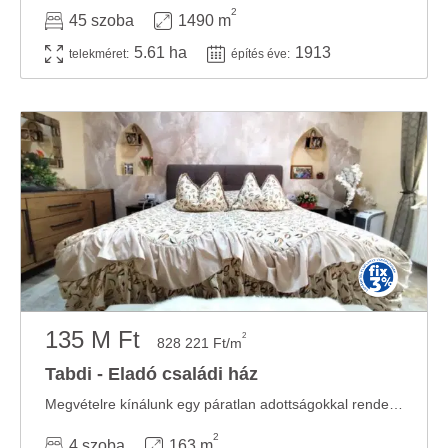
2
45 szoba
1490 m
5.61 ha
1913
telekméret:
építés éve:
135 M Ft
2
828 221 Ft/m
Tabdi - Eladó családi ház
Megvételre kínálunk egy páratlan adottságokkal rendelkező, teljeskörűen felújított, ...
2
4 szoba
163 m