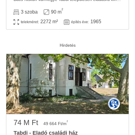
2
3 szoba
90 m
2272 m²
1965
telekméret:
építés éve:
74 M Ft
2
49 664 Ft/m
Tabdi - Eladó családi ház