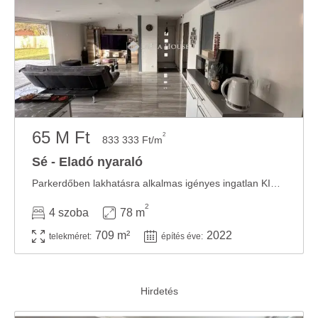
65 M Ft
2
833 333 Ft/m
Sé - Eladó nyaraló
Parkerdőben lakhatásra alkalmas igényes ingatlan KIZÁRÓLAG a Duna House kínálatában! Pár ...
2
4 szoba
78 m
709 m²
2022
telekméret:
építés éve: