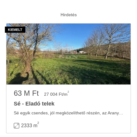
63 M Ft
2
27 004 Ft/m
Sé - Eladó telek
Sé egyik csendes, jól megközelíthető részén, az Arany-patak mentén 2.333 m²-es ...
2
2333 m