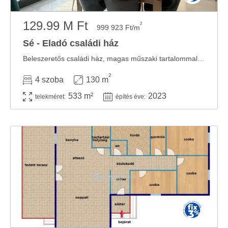
129.99 M Ft
2
999 923 Ft/m
Sé - Eladó családi ház
Beleszeretős családi ház, magas műszaki tartalommal párosítva!!Szombathely közvetlen ...
2
4 szoba
130 m
533 m²
2023
telekméret:
építés éve: