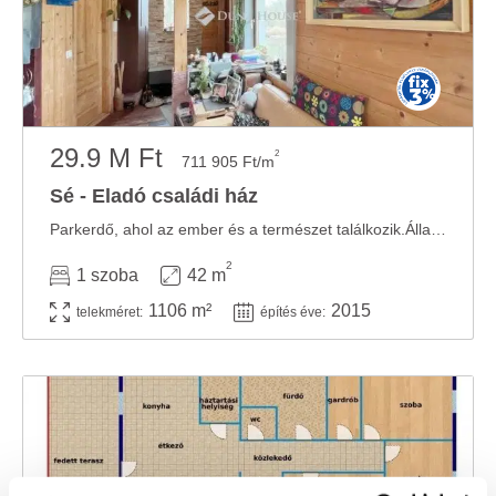
29.9 M Ft
2
711 905 Ft/m
Sé - Eladó családi ház
Parkerdő, ahol az ember és a természet találkozik.Állandó lakhatásra is alkalmas kis ház ...
2
1 szoba
42 m
1106 m²
2015
telekméret:
építés éve: