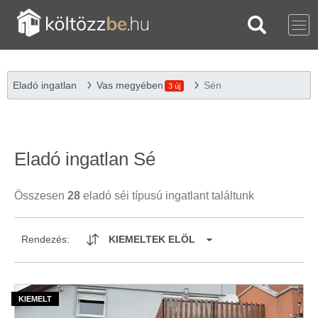
Eladó ingatlan
Vas megyében
Sén
3 új
Eladó ingatlan Sé
Összesen
28
eladó séi típusú ingatlant találtunk
Rendezés:
KIEMELTEK ELÖL