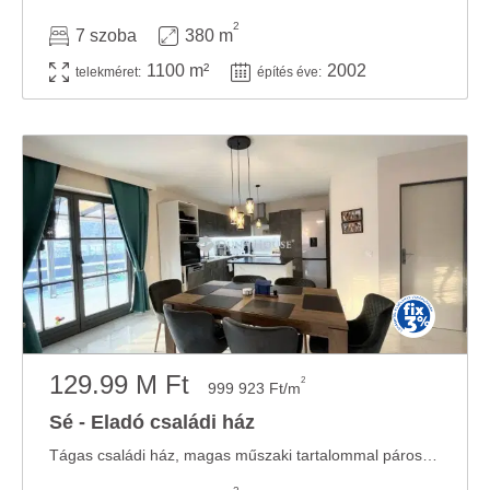
2
7 szoba
380 m
1100 m²
2002
telekméret:
építés éve:
129.99 M Ft
2
999 923 Ft/m
Sé - Eladó családi ház
Tágas családi ház, magas műszaki tartalommal párosítva! Szombathely közvetlen ...