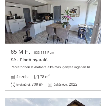
65 M Ft
2
833 333 Ft/m
Sé - Eladó nyaraló
Parkerdőben lakhatásra alkalmas igényes ingatlan KIZÁRÓLAG a Duna House kínálatában! Pár ...
2
4 szoba
78 m
709 m²
2022
telekméret:
építés éve: