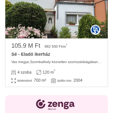
105.9 M Ft
2
882 500 Ft/m
Sé - Eladó ikerház
Vas megye,Szombathely közvetlen szomszédságában, az osztrák határtól pár km-re, Sé egyik ...
2
4 szoba
120 m
700 m²
2004
telekméret:
építés éve: