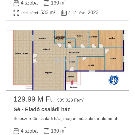
2
4 szoba
130 m
533 m²
2023
telekméret:
építés éve:
129.99 M Ft
2
999 923 Ft/m
Sé - Eladó családi ház
Beleszeretős családi ház, magas műszaki tartalommal párosítva!!Szombathely közvetlen ...
2
4 szoba
130 m