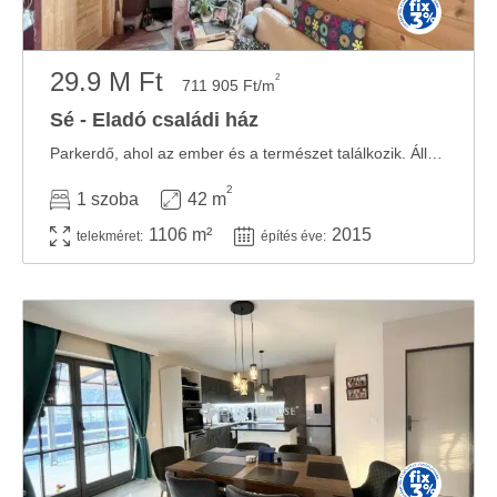
29.9 M Ft
2
711 905 Ft/m
Sé - Eladó családi ház
Parkerdő, ahol az ember és a természet találkozik. Állandó lakhatásra is alkalmas kis ház ...
2
1 szoba
42 m
1106 m²
2015
telekméret:
építés éve: