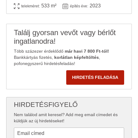
533 m²
2023
telekméret:
építés éve:
Találj gyorsan vevőt vagy bérlőt
ingatlanodra!
Több százezer érdeklődő
már havi 7 800 Ft-tól!
Bankkártyás fizetés,
korlátlan képfeltöltés
,
pofonegyszerű hirdetésfeladás!
HIRDETÉS FELADÁSA
HIRDETÉSFIGYELŐ
Nem találod amit keresel? Add meg email címedet és
küldjük az új hirdetéseket!