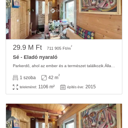
29.9 M Ft
2
711 905 Ft/m
Sé - Eladó nyaraló
Parkerdő, ahol az ember és a természet találkozik.Állandó lakhatásra is alkalmas kis ház ...
2
1 szoba
42 m
1106 m²
2015
telekméret:
építés éve: