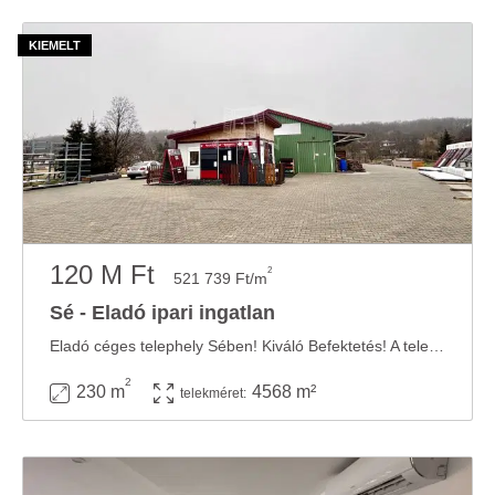
120 M Ft
2
521 739 Ft/m
Sé - Eladó ipari ingatlan
Eladó céges telephely Sében! Kiváló Befektetés! A telephelyen egy 200 m2-es csarnok ...
2
230 m
4568 m²
telekméret: