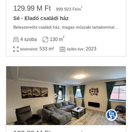
129.99 M Ft
2
999 923 Ft/m
Sé - Eladó családi ház
Beleszeretős családi ház, magas műszaki tartalommal párosítva!!Szombathely közvetlen ...
2
4 szoba
130 m
533 m²
2023
telekméret:
építés éve: