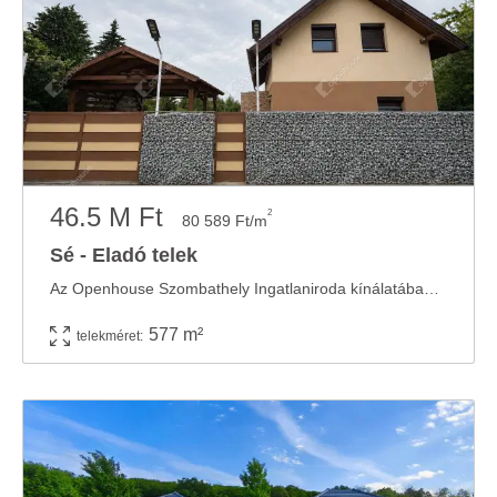
46.5 M Ft
2
80 589 Ft/m
Sé - Eladó telek
Az Openhouse Szombathely Ingatlaniroda kínálatában eladó a #182294 hivatkozási számú séi ...
577 m²
telekméret: