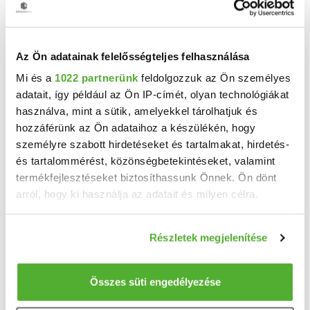
Az Ön adatainak felelősségteljes felhasználása
Mi és a
1022 partnerünk
feldolgozzuk az Ön személyes
129.99 M Ft
2
999 923 Ft/m
adatait, így például az Ön IP-címét, olyan technológiákat
Sé - Eladó családi ház
használva, mint a sütik, amelyekkel tárolhatjuk és
hozzáférünk az Ön adataihoz a készülékén, hogy
Beleszeretős családi ház, magas műszaki tartalommal párosítva!!Szombathely közvetlen ...
személyre szabott hirdetéseket és tartalmakat, hirdetés-
2
4 szoba
130 m
és tartalommérést, közönségbetekintéseket, valamint
termékfejlesztéseket biztosíthassunk Önnek. Ön dönt
533 m²
2023
telekméret:
építés éve:
arról, hogy ki használja az adatait és milyen célra.
Ha engedélyezi, a következőt is meg szeretnénk tenni:
Részletek megjelenítése
Információgyűjtés az Ön földrajzi elhelyezkedéséről
pár méteres pontossággal
Az Ön készülékén beazonosítása annak konkrét
Összes süti engedélyezése
tulajdonságainak (ujjlenyomat) aktív ellenőrzésével