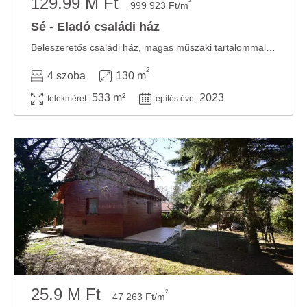
129.99 M Ft
2
999 923 Ft/m
Sé - Eladó családi ház
Beleszeretős családi ház, magas műszaki tartalommal párosítva!!Szombathely közvetlen ...
2
4 szoba
130 m
533 m²
2023
telekméret:
építés éve:
25.9 M Ft
2
47 263 Ft/m