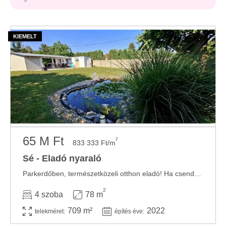
65 M Ft
2
833 333 Ft/m
Sé - Eladó nyaraló
Parkerdőben, természetközeli otthon eladó! Ha csendes, nyugodt környezetre vágyik, de nem ...
2
4 szoba
78 m
709 m²
2022
telekméret:
építés éve: