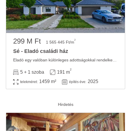
299 M Ft
2
1 565 445 Ft/m
Sé - Eladó családi ház
Eladó egy valóban különleges adottságokkal rendelkező, prémium műszaki tartalommal ...
2
5 + 1 szoba
191 m
1459 m²
2025
telekméret:
építés éve: