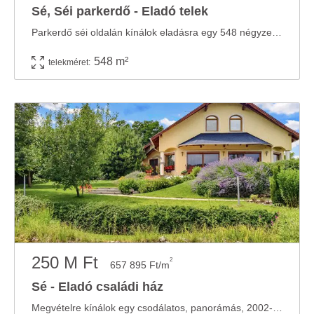
Sé, Séi parkerdő - Eladó telek
Parkerdő séi oldalán kínálok eladásra egy 548 négyzetméteres gyümölcsös besorolású ...
548 m²
telekméret:
250 M Ft
2
657 895 Ft/m
Sé - Eladó családi ház
Megvételre kínálok egy csodálatos, panorámás, 2002-ban épült családi házat , csendes ...