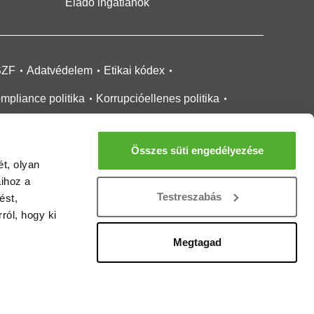
Eladó ingatlanok
SZF
Adatvédelem
Etikai kódex
mpliance politika
Korrupcióellenes politika
ikai bejelentési
rendszer tájékoztató
Összes süti engedélyezése
okie kezelése
Médiaajánlat
t, olyan
aihoz a
gatlanközvetítőknek
Ingatlanfejlesztőknek
Testreszabás
ést,
gánszemélyeknek
Ingatlan ártérkép
ról, hogy ki
ltözzbe Magazin
Új építésű lakások
Megtagad
rtalommoderálási jelentés
adálymentesítési nyilatkozat
Impresszum
ellenőrzésével