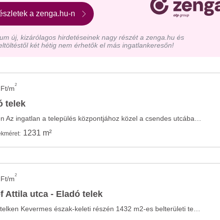
észletek a zenga.hu-n
m új, kizárólagos hirdetéseinek nagy részét a zenga.hu és
eltöltéstől két hétig nem érhetők el más ingatlankeresőn!
2
 Ft/m
 telek
Eladó telek Kevermesen Az ingatlan a település központjához közel a csendes utcában ...
1231 m²
ekméret:
2
 Ft/m
Attila utca - Eladó telek
Korábban ház is volt a telken Kevermes észak-keleti részén 1432 m2-es belterületi telek ...