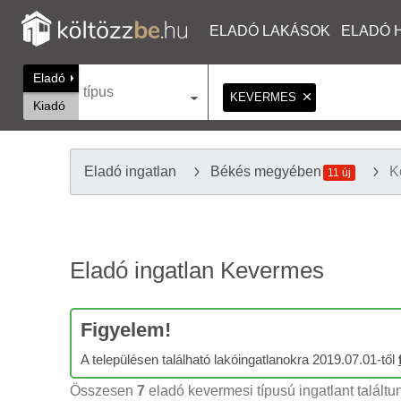
ELADÓ LAKÁSOK
ELADÓ 
Eladó
típus
KEVERMES
Kiadó
Eladó ingatlan
Békés megyében
K
11 új
Eladó ingatlan Kevermes
Figyelem!
A településen található lakóingatlanokra 2019.07.01-től
Összesen
7
eladó kevermesi típusú ingatlant találtu