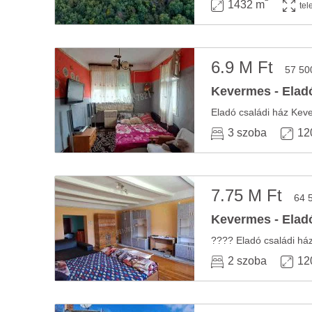
1432 m
tel
6.9 M Ft
57 50
Kevermes - Eladó
3 szoba
12
7.75 M Ft
64 
Kevermes - Eladó
2 szoba
12