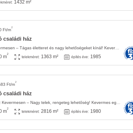
1432 m²
ekméret:
2
0 Ft/m
 családi ház
Eladó családi ház Kevermesen – Tágas életteret és nagy lehetőségeket kínál! Kevermes ...
2
0 m
1363 m²
1985
telekméret:
építés éve:
2
583 Ft/m
 családi ház
???? Eladó családi ház Kevermesen – Nagy telek, rengeteg lehetőség! Kevermes egyik csendes, ...
2
0 m
2816 m²
1980
telekméret:
építés éve: