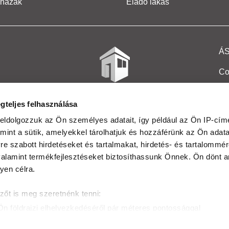
 házak
Eladó lakás
Á
Co
Et
gteljes felhasználása
Co
eldolgozzuk az Ön személyes adatait, így például az Ön IP-címé
mint a sütik, amelyekkel tárolhatjuk és hozzáférünk az Ön adat
In
e szabott hirdetéseket és tartalmakat, hirdetés- és tartalommér
Ma
alamint termékfejlesztéseket biztosíthassunk Önnek. Ön dönt ar
yen célra.
Kö
zőt is meg szeretnénk tenni:
Ta
Ön földrajzi elhelyezkedéséről pár méteres pontossággal
Ak
onosítása annak konkrét tulajdonságainak (ujjlenyomat) aktív 