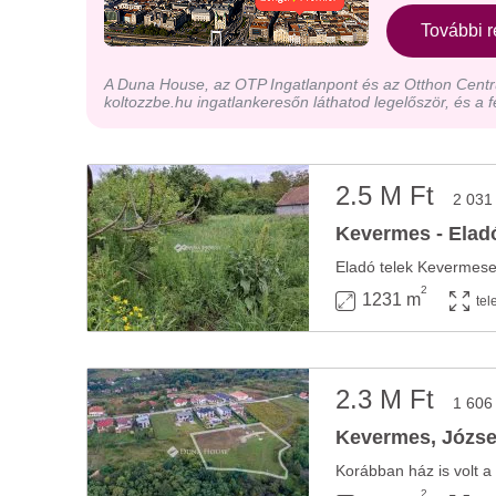
További r
A Duna House, az OTP Ingatlanpont és az Otthon Centru
koltozzbe.hu ingatlankeresőn láthatod legelőször, és a f
2.5 M Ft
2 031
Kevermes - Eladó
2
1231 m
tel
2.3 M Ft
1 606
Kevermes, József 
2