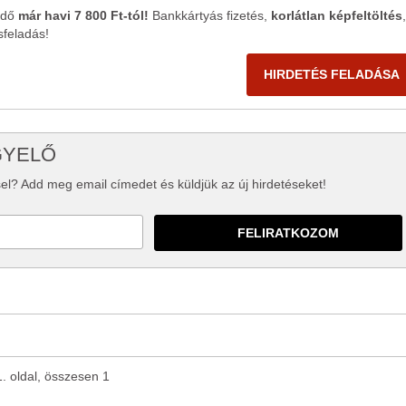
ődő
már havi 7 800 Ft-tól!
Bankkártyás fizetés,
korlátlan képfeltöltés
,
sfeladás!
HIRDETÉS FELADÁSA
GYELŐ
el? Add meg email címedet és küldjük az új hirdetéseket!
1. oldal, összesen 1