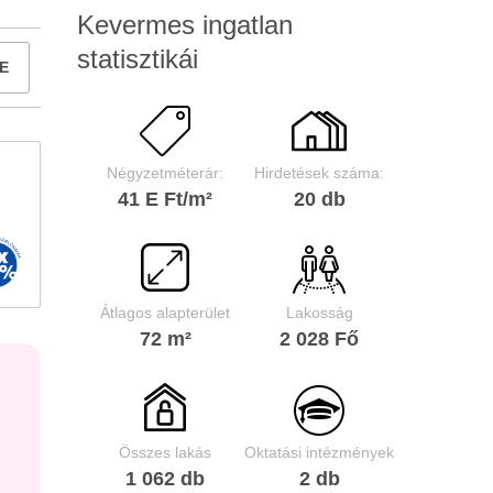
Kevermes ingatlan
statisztikái
E
Négyzetméterár:
Hirdetések száma:
41 E Ft/m²
20 db
Átlagos alapterület
Lakosság
72 m²
2 028 Fő
Összes lakás
Oktatási intézmények
1 062 db
2 db