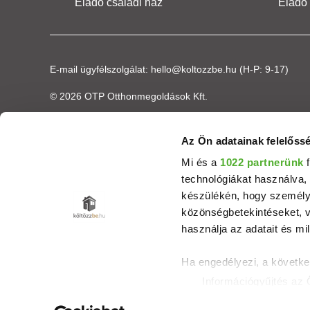
Eladó családi ház
Eladó
E-mail ügyfélszolgálat:
hello@koltozzbe.hu
(H-P: 9-17)
© 2026 OTP Otthonmegoldások Kft.
Az Ön adatainak felelőssé
Mi és a
1022 partnerünk
f
technológiákat használva, 
készülékén, hogy személyr
közönségbetekintéseket, v
használja az adatait és mil
Ha engedélyezi, a követke
Információgyűjtés az 
Az Ön készülékén beaz