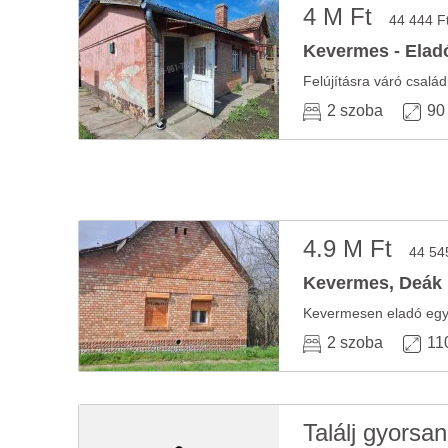
4 M Ft
44 444 F
Kevermes - Eladó
Felújításra váró csalá
2 szoba
90
4.9 M Ft
44 54
Kevermes, Deák F
2 szoba
11
Találj gyorsan