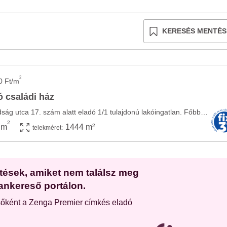
KERESÉS MENTÉS
2
0 Ft/m
 családi ház
Kevermesen, a Szabadság utca 17. szám alatt eladó 1/1 tulajdonú lakóingatlan. Főbb adatok: ...
2
 m
1444 m²
telekméret:
etések, amiket nem találsz meg
ankereső portálon.
sőként a Zenga Premier címkés eladó