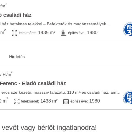
2
t/m
 családi ház
di ház hatalmas telekkel – Befektetők és magánszemélyek ...
2
 m
1439 m²
1980
telekméret:
építés éve:
2
5 Ft/m
erenc - Eladó családi ház
Kevermesen eladó egy erős szerkezetű, masszív falazatú, 110 m²-es családi ház, amely egy ...
2
0 m
1438 m²
1980
telekméret:
építés éve:
 vevőt vagy bérlőt ingatlanodra!