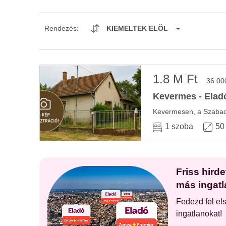
Rendezés:
KIEMELTEK ELÖL
1.8 M Ft
36 00
Kevermes - Eladó
1 szoba
50
Friss hird
más ingatl
Fedezd fel el
ingatlanokat!