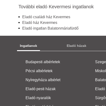
További eladó Kevermesi ingatlanok
Eladó családi ház Kevermes
Eladó ház Kevermes
Eladó ingatlan Balatonmáriafürdő
Ingatlanok
Eladó házak
Budapesti albérletek
Szeged
Pécsi albérletek
Miskol
Nyíregyháza albérlet
Balato
Eladó pesti házak
Eladó 
Eladó nyaralók
Sürgő