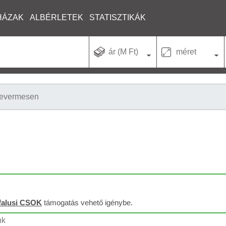
HÁZAK
ALBÉRLETEK
STATISZTIKÁK
ár (M Ft)
méret
evermesen
falusi CSOK
támogatás vehető igénybe.
nk