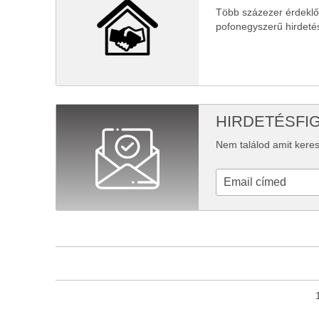
Több százezer érdekl
pofonegyszerű hirdeté
HIRDETÉSFI
Nem találod amit keres