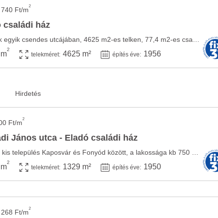
2
 740 Ft/m
 családi ház
Osztopán központjának egyik csendes utcájában, 4625 m2-es telken, 77,4 m2-es családi ház ...
2
 m
4625 m²
1956
telekméret:
építés éve:
2
00 Ft/m
i János utca - Eladó családi ház
Osztopán egy csendes kis település Kaposvár és Fonyód között, a lakossága kb 750 fő. ...
2
 m
1329 m²
1950
telekméret:
építés éve:
2
 268 Ft/m