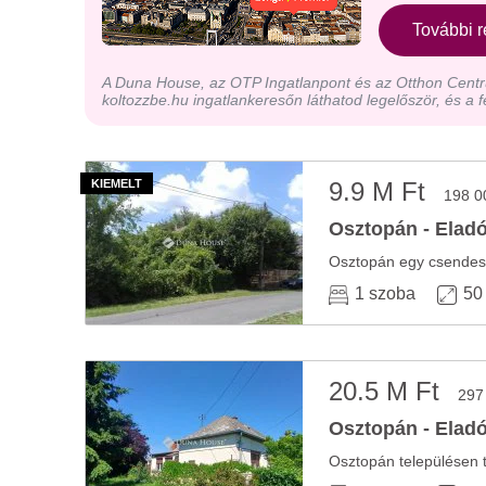
További r
A Duna House, az OTP Ingatlanpont és az Otthon Centru
koltozzbe.hu ingatlankeresőn láthatod legelőször, és a f
9.9 M Ft
198 0
Osztopán - Eladó
1 szoba
50
20.5 M Ft
297
Osztopán - Eladó