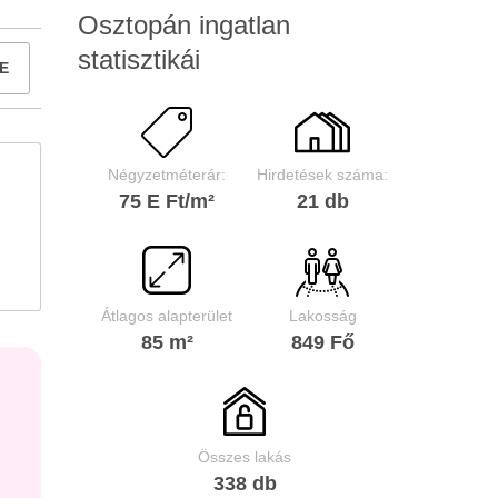
Osztopán ingatlan
statisztikái
E
Négyzetméterár:
Hirdetések száma:
75 E Ft/m²
21 db
Átlagos alapterület
Lakosság
85 m²
849 Fő
Összes lakás
338 db