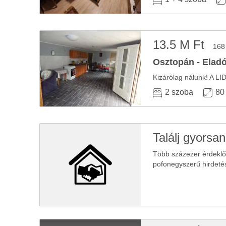
13.5 M Ft
168
Osztopán - Eladó
Kizárólag nálunk! A LI
2 szoba
80
Találj gyorsan
Több százezer érdekl
pofonegyszerű hirdeté