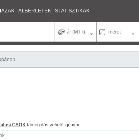
HÁZAK
ALBÉRLETEK
STATISZTIKÁK
ár (M Ft)
méret
opánon
falusi CSOK
támogatás vehető igénybe.
unk