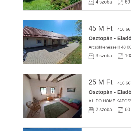
4 szoba
69
45 M Ft
416 66
Osztopán - Eladó
3 szoba
10
25 M Ft
416 66
Osztopán - Eladó
2 szoba
60