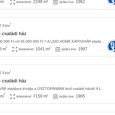
 m
2248 m²
1962
telekméret:
építés éve:
2
7 Ft/m
 családi ház
Árcsökkenéssel!! 48 000 000 Ft-ról 45 000 000 Ft !! A LIDO HOME KAPOSVÁR eladásra kínálja a ...
2
8 m
1041 m²
1997
telekméret:
építés éve:
2
7 Ft/m
 családi ház
A LIDO HOME KAPOSVÁR eladásra kínálja a OSZTOPÁNBAN lévő családi házát! A LIDO HOME ...
2
 m
7159 m²
1965
telekméret:
építés éve: