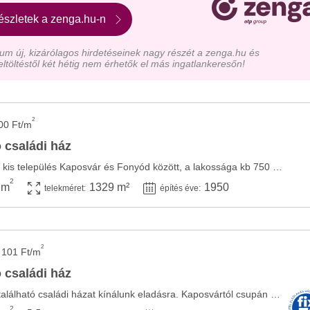
észletek a zenga.hu-n
m új, kizárólagos hirdetéseinek nagy részét a zenga.hu és
eltöltéstől két hétig nem érhetők el más ingatlankeresőn!
2
00 Ft/m
 családi ház
Osztopán egy csendes kis település Kaposvár és Fonyód között, a lakossága kb 750 fő. ...
2
 m
1329 m²
1950
telekméret:
építés éve:
2
 101 Ft/m
 családi ház
Osztopán településen található családi házat kínálunk eladásra. Kaposvártól csupán 22 ...
2