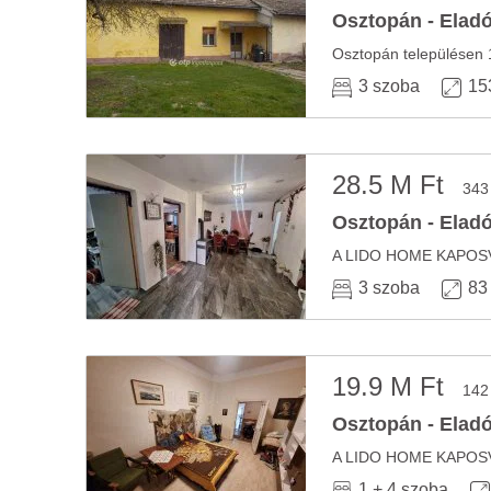
Osztopán - Eladó
3 szoba
15
28.5 M Ft
343
Osztopán - Eladó
3 szoba
83
19.9 M Ft
142
Osztopán - Eladó
1 + 4 szoba