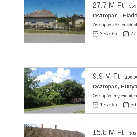
27.7 M Ft
359
Osztopán - Eladó
3 szoba
77
9.9 M Ft
198 0
Osztopán, Hunyad
1 szoba
50
15.8 M Ft
103