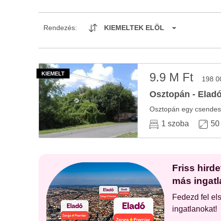
Rendezés:
KIEMELTEK ELÖL
9.9 M Ft
198 0
Osztopán - Eladó
1 szoba
50
Friss hird
más ingatl
Fedezd fel el
ingatlanokat!