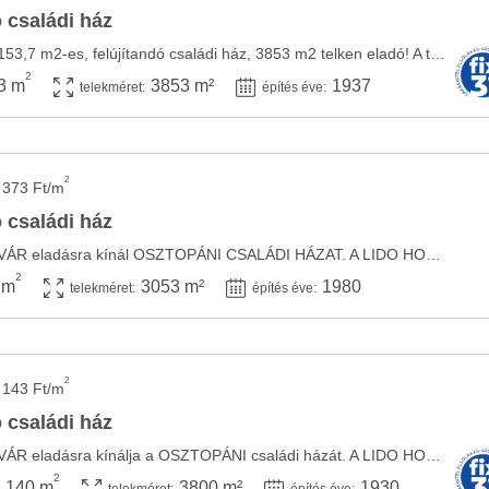
 családi ház
Osztopán településen 153,7 m2-es, felújítandó családi ház, 3853 m2 telken eladó! A tégla ...
2
3 m
3853 m²
1937
telekméret:
építés éve:
2
 373 Ft/m
 családi ház
A LIDO HOME KAPOSVÁR eladásra kínál OSZTOPÁNI CSALÁDI HÁZAT. A LIDO HOME KAPOSVÁR által ...
2
 m
3053 m²
1980
telekméret:
építés éve:
2
 143 Ft/m
 családi ház
A LIDO HOME KAPOSVÁR eladásra kínálja a OSZTOPÁNI családi házát. A LIDO HOME Kaposvár ...
2
140 m
3800 m²
1930