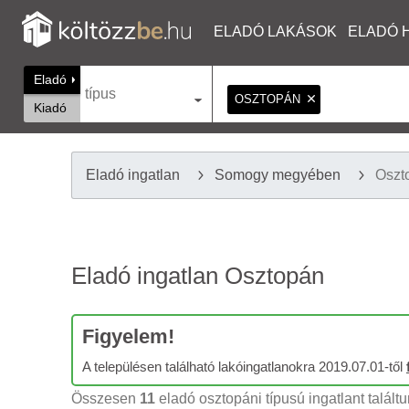
ELADÓ LAKÁSOK
ELADÓ 
Eladó
típus
OSZTOPÁN
Kiadó
Eladó ingatlan
Somogy megyében
Oszt
Eladó ingatlan Osztopán
Figyelem!
A településen található lakóingatlanokra 2019.07.01-től
Összesen
11
eladó osztopáni típusú ingatlant talált