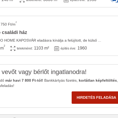
telekméret:
építés éve:
2
 750 Ft/m
 családi ház
DO HOME KAPOSVÁR eladásra kínálja a felújított, de külső ...
2
 m
1103 m²
1960
telekméret:
építés éve:
 vevőt vagy bérlőt ingatlanodra!
ődő
már havi 7 800 Ft-tól!
Bankkártyás fizetés,
korlátlan képfeltöltés
,
sfeladás!
HIRDETÉS FELADÁSA