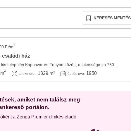
KERESÉS MENTÉS
2
00 Ft/m
 családi ház
Osztopán egy csendes kis település Kaposvár és Fonyód között, a lakossága kb 750 fő. ...
2
 m
1329 m²
1950
telekméret:
építés éve:
etések, amiket nem találsz meg
ankereső portálon.
sőként a Zenga Premier címkés eladó