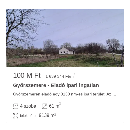
100 M Ft
2
1 639 344 Ft/m
Győrszemere - Eladó ipari ingatlan
Győrszemerén eladó egy 9139 nm-es ipari terület. Az ingatlan körbekerített, víz, villany ...
2
4 szoba
61 m
9139 m²
telekméret: