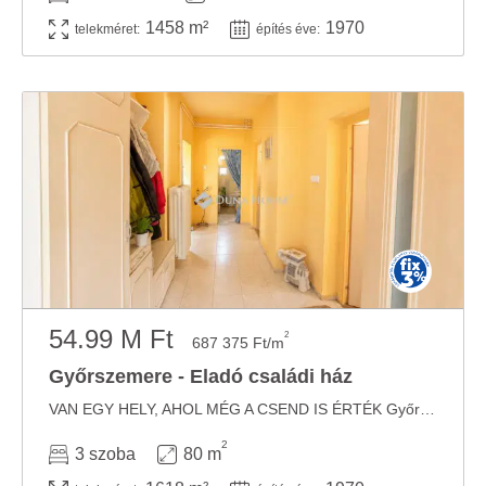
1458 m²
1970
telekméret:
építés éve:
54.99 M Ft
2
687 375 Ft/m
Győrszemere - Eladó családi ház
VAN EGY HELY, AHOL MÉG A CSEND IS ÉRTÉK Győrszemere különálló, nyugodt részén, egy ...
2
3 szoba
80 m