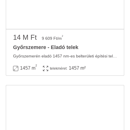
14 M Ft
2
9 609 Ft/m
Győrszemere - Eladó telek
Győrszemerén eladó 1457 nm-es belterületi építési telek. Közművek az utcában.
2
1457 m
1457 m²
telekméret: