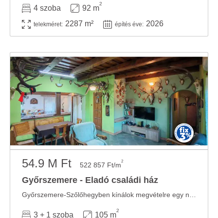
2
4 szoba
92 m
2287 m²
2026
telekméret:
építés éve:
54.9 M Ft
2
522 857 Ft/m
Győrszemere - Eladó családi ház
Győrszemere-Szőlőhegyben kínálok megvételre egy nettó 87 m²-es, jó állapotú, ...
2
3 + 1 szoba
105 m