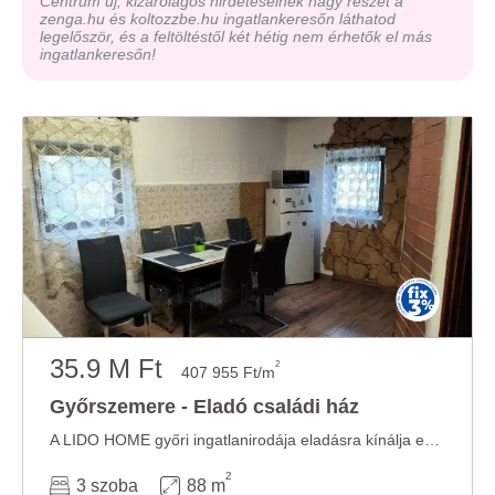
Centrum új, kizárólagos hirdetéseinek nagy részét a
zenga.hu és koltozzbe.hu ingatlankeresőn láthatod
legelőször, és a feltöltéstől két hétig nem érhetők el más
ingatlankeresőn!
35.9 M Ft
2
407 955 Ft/m
Győrszemere - Eladó családi ház
A LIDO HOME győri ingatlanirodája eladásra kínálja ezt a CSALÁDI HÁZAT GYŐRSZEMERÉN! ...
2
3 szoba
88 m