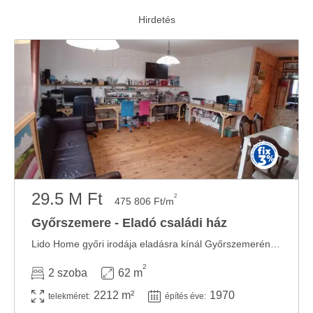
29.5 M Ft
2
475 806 Ft/m
Győrszemere - Eladó családi ház
Lido Home győri irodája eladásra kínál Győrszemerén egy 62 m2-es családi házat, 2212 m2-es ...
2
2 szoba
62 m
2212 m²
1970
telekméret:
építés éve: