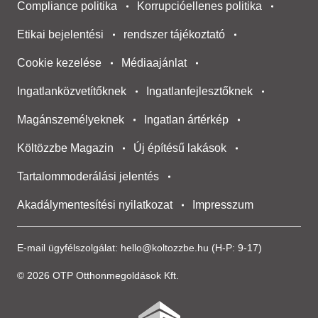
Compliance politika
Korrupcióellenes politika
Etikai bejelentési
rendszer tájékoztató
Cookie kezelése
Médiaajánlat
Ingatlanközvetítőknek
Ingatlanfejlesztőknek
Magánszemélyeknek
Ingatlan ártérkép
Költözzbe Magazin
Új építésű lakások
Tartalommoderálási jelentés
Akadálymentesítési nyilatkozat
Impresszum
E-mail ügyfélszolgálat:
hello@koltozzbe.hu
(H-P: 9-17)
© 2026 OTP Otthonmegoldások Kft.