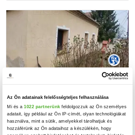
20 M Ft
2
172 414 Ft/m
Győrszemere - Eladó családi ház
Az Ön adatainak felelősségteljes felhasználása
Eladó családi ház Győrszemerén! Vágyik a térre és a nyugalomra, de nem szeretne elszakadni ...
Mi és a
1022 partnerünk
feldolgozzuk az Ön személyes
2
3 + 1 szoba
116 m
adatait, így például az Ön IP-címét, olyan technológiákat
1512 m²
1960
használva, mint a sütik, amelyekkel tárolhatjuk és
telekméret:
építés éve:
hozzáférünk az Ön adataihoz a készülékén, hogy