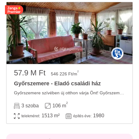
57.9 M Ft
2
546 226 Ft/m
Győrszemere - Eladó családi ház
Győrszemere szívében új otthon várja Önt! Győrszemere központjában kínálunk megvételre ...
2
3 szoba
106 m
1513 m²
1980
telekméret:
építés éve: