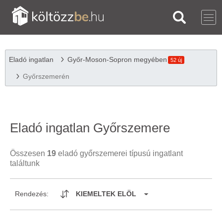
Eladó ingatlan
Győr-Moson-Sopron megyében
52 új
Győrszemerén
Eladó ingatlan Győrszemere
Összesen
19
eladó győrszemerei típusú ingatlant
találtunk
Rendezés:
KIEMELTEK ELÖL