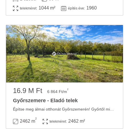
1044 m²
1960
telekméret:
építés éve:
16.9 M Ft
2
6 864 Ft/m
Győrszemere - Eladó telek
Építse meg álmai otthonát Győrszemerén! Győrtől mindössze 10 percre, csendes, ...
2
2462 m
2462 m²
telekméret: