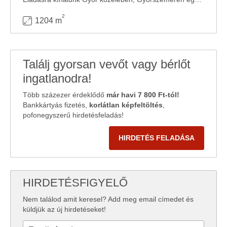
2
1204 m
Találj gyorsan vevőt vagy bérlőt
ingatlanodra!
Több százezer érdeklődő
már havi 7 800 Ft-tól!
Bankkártyás fizetés,
korlátlan képfeltöltés
,
pofonegyszerű hirdetésfeladás!
HIRDETÉS FELADÁSA
HIRDETÉSFIGYELŐ
Nem találod amit keresel? Add meg email címedet és
küldjük az új hirdetéseket!