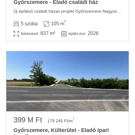
Győrszemere - Eladó családi ház
Új építésű családi házas projekt Győrszemere-Nagyszentpálon lefoglalható! Kényelem, ...
2
5 szoba
105 m
837 m²
2026
telekméret:
építés éve:
399 M Ft
2
179 245 Ft/m
Győrszemere, Külterület - Eladó ipari