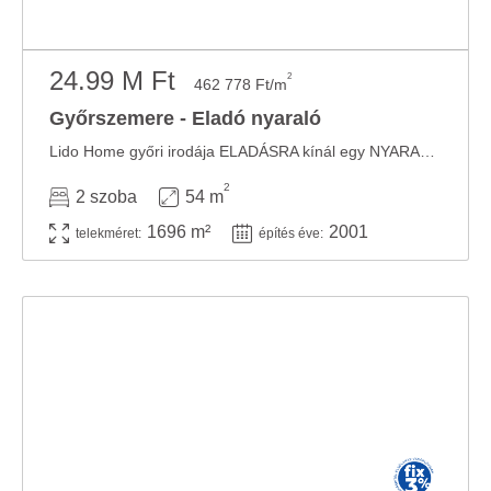
24.99 M Ft
2
462 778 Ft/m
Győrszemere - Eladó nyaraló
Lido Home győri irodája ELADÁSRA kínál egy NYARALÓT GYŐRSZEMERÉN, A TERMÉSZET ...
2
2 szoba
54 m
1696 m²
2001
telekméret:
építés éve: