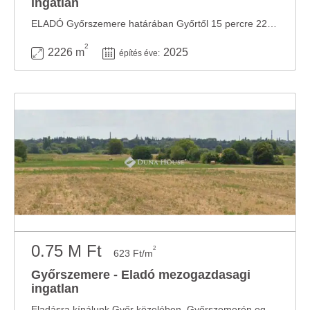
ingatlan
ELADÓ Győrszemere határában Győrtől 15 percre 22.330 nm-es, különleges logisztikai ...
2
2226 m
2025
építés éve:
0.75 M Ft
2
623 Ft/m
Győrszemere - Eladó mezogazdasagi
ingatlan
Eladásra kínálunk Győr közelében, Győrszemerén egy jól kihasználható szántóföldet ...