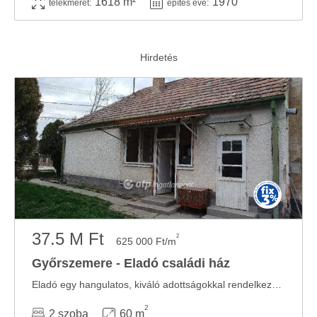
1618 m²
1970
telekméret:
építés éve:
37.5 M Ft
2
625 000 Ft/m
Győrszemere - Eladó családi ház
Eladó egy hangulatos, kiváló adottságokkal rendelkező családi ház Győrszemerén! ...
2
2 szoba
60 m