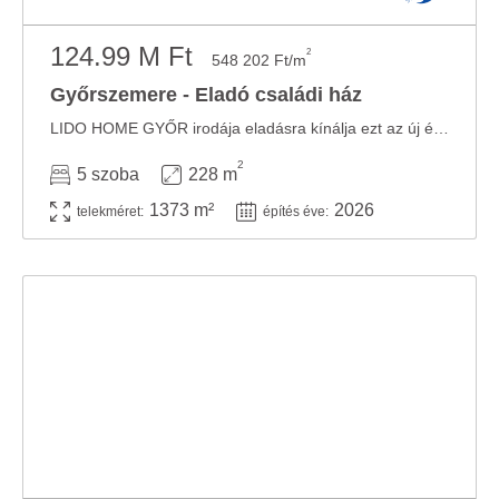
124.99 M Ft
2
548 202 Ft/m
Győrszemere - Eladó családi ház
LIDO HOME GYŐR irodája eladásra kínálja ezt az új építésű CSALÁDI HÁZAT GYŐRSZEMERÉN, ...
2
5 szoba
228 m
1373 m²
2026
telekméret:
építés éve: