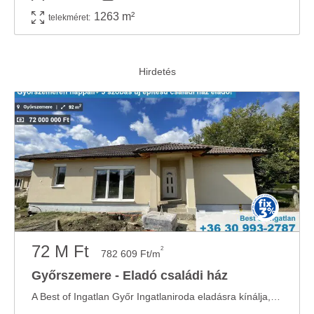
1263 m²
telekméret:
72 M Ft
2
782 609 Ft/m
Győrszemere - Eladó családi ház
A Best of Ingatlan Győr Ingatlaniroda eladásra kínálja, Győrtől kb. 17 km-re Győrszemerén, ...