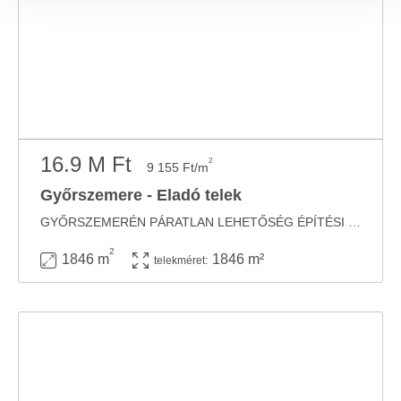
megosztjuk az Ön weboldalhasználatra vonatkozó
adatait, akik kombinálhatják az adatokat más olyan
adatokkal, amelyeket Ön adott meg számukra vagy az
Ön által használt más szolgáltatásokból gyűjtöttek.
16.9 M Ft
2
9 155 Ft/m
Győrszemere - Eladó telek
GYŐRSZEMERÉN PÁRATLAN LEHETŐSÉG ÉPÍTÉSI TELEK ELADÓ! Győrszemere csendes, ...
2
1846 m
1846 m²
telekméret: