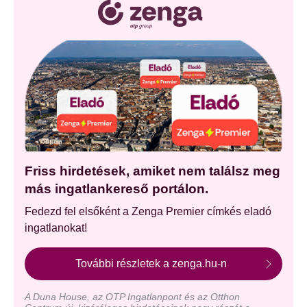
Friss hirdetések, amiket nem találsz meg
más ingatlankereső portálon.
Fedezd fel elsőként a Zenga Premier címkés eladó
ingatlanokat!
További részletek a zenga.hu-n
A Duna House, az OTP Ingatlanpont és az Otthon