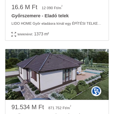
16.6 M Ft
2
12 090 Ft/m
Győrszemere - Eladó telek
LIDO HOME Győr eladásra kínál egy ÉPÍTÉSI TELKET a GYŐRTŐL mindössze 25 kilométerre ...
1373 m²
telekméret:
91.534 M Ft
2
871 752 Ft/m