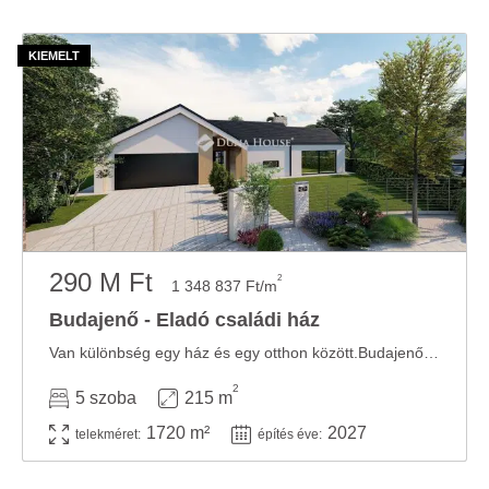
290 M Ft
2
1 348 837 Ft/m
Budajenő - Eladó családi ház
Van különbség egy ház és egy otthon között.Budajenő egyik legszebb részén, a Villaparkban ...
2
5 szoba
215 m
1720 m²
2027
telekméret:
építés éve: