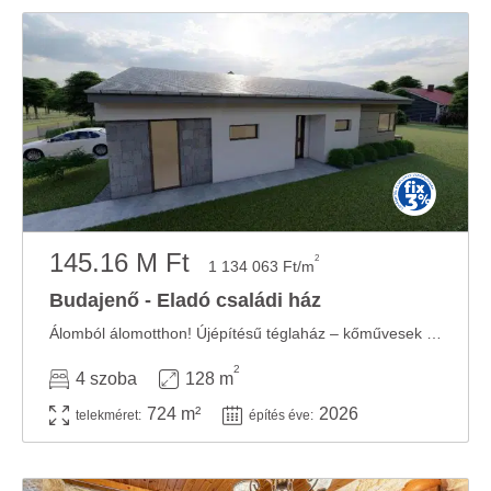
145.16 M Ft
2
1 134 063 Ft/m
Budajenő - Eladó családi ház
Álomból álomotthon! Újépítésű téglaház – kőművesek nélkül! – európai ...
2
4 szoba
128 m
724 m²
2026
telekméret:
építés éve: