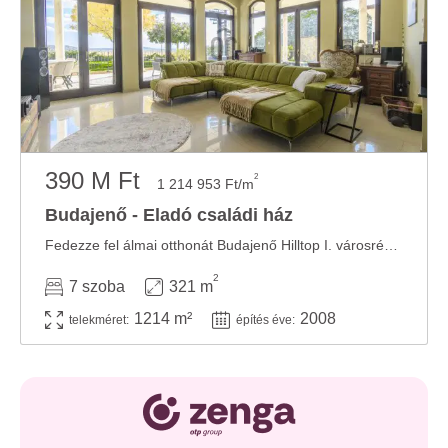
390 M Ft
2
1 214 953 Ft/m
Budajenő - Eladó családi ház
Fedezze fel álmai otthonát Budajenő Hilltop I. városrészében – 7 szoba, végtelen ...
2
7 szoba
321 m
1214 m²
2008
telekméret:
építés éve: