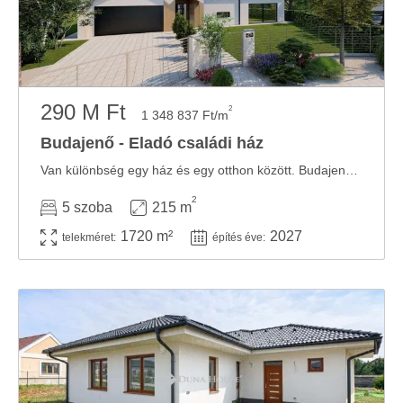
290 M Ft
2
1 348 837 Ft/m
Budajenő - Eladó családi ház
Van különbség egy ház és egy otthon között. Budajenő egyik legszebb részén, a ...
2
5 szoba
215 m
1720 m²
2027
telekméret:
építés éve: