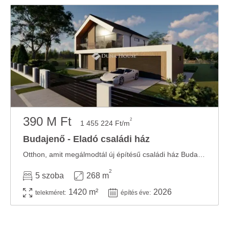
390 M Ft
2
1 455 224 Ft/m
Budajenő - Eladó családi ház
Otthon, amit megálmodtál új építésű családi ház Budajenőn Budajenő egyik csendes, ...
2
5 szoba
268 m
1420 m²
2026
telekméret:
építés éve: