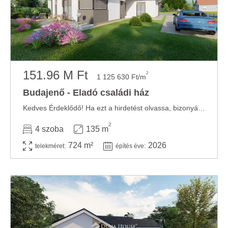
151.96 M Ft
2
1 125 630 Ft/m
Budajenő - Eladó családi ház
Kedves Érdeklődő! Ha ezt a hirdetést olvassa, bizonyára egy új Otthon megvalósítása ...
2
4 szoba
135 m
724 m²
2026
telekméret:
építés éve: