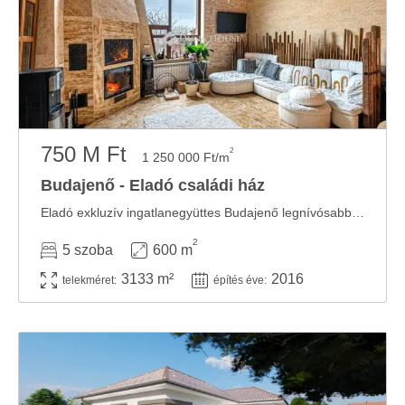
750 M Ft
2
1 250 000 Ft/m
Budajenő - Eladó családi ház
Eladó exkluzív ingatlanegyüttes Budajenő legnívósabb lakóparkjában HilltopA Budajenőn ...
2
5 szoba
600 m
3133 m²
2016
telekméret:
építés éve: