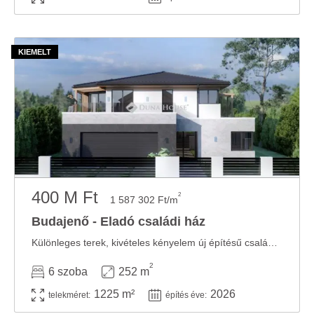
400 M Ft
2
1 587 302 Ft/m
Budajenő - Eladó családi ház
Különleges terek, kivételes kényelem új építésű családi ház Budajenőn.Budajenő ...
2
6 szoba
252 m
1225 m²
2026
telekméret:
építés éve: