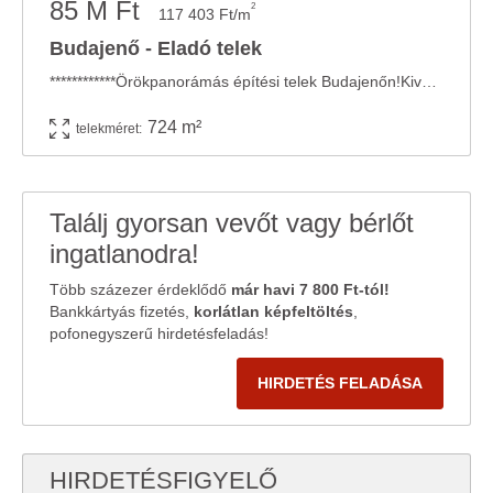
85 M Ft
2
117 403 Ft/m
Budajenő - Eladó telek
************Örökpanorámás építési telek Budajenőn!Kiváló infrastruktúra, pazar ...
724 m²
telekméret:
Találj gyorsan vevőt vagy bérlőt
ingatlanodra!
Több százezer érdeklődő
már havi 7 800 Ft-tól!
Bankkártyás fizetés,
korlátlan képfeltöltés
,
pofonegyszerű hirdetésfeladás!
HIRDETÉS FELADÁSA
HIRDETÉSFIGYELŐ