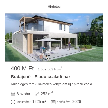
400 M Ft
2
1 587 302 Ft/m
Budajenő - Eladó családi ház
Különleges terek, kivételes kényelem új építésű családi ház Budajenőn. Budajenő ...
2
6 szoba
252 m
1225 m²
2026
telekméret:
építés éve: