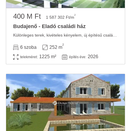
400 M Ft
2
1 587 302 Ft/m
Budajenő - Eladó családi ház
Különleges terek, kivételes kényelem, új építésű családi ház Budajenőn. Budajenő ...
2
6 szoba
252 m
1225 m²
2026
telekméret:
építés éve: