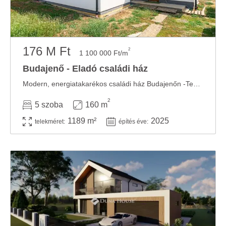
176 M Ft
2
1 100 000 Ft/m
Budajenő - Eladó családi ház
Modern, energiatakarékos családi ház Budajenőn -Templomvölgy Eladásra kínálunk Budajenő ...
2
5 szoba
160 m
1189 m²
2025
telekméret:
építés éve: