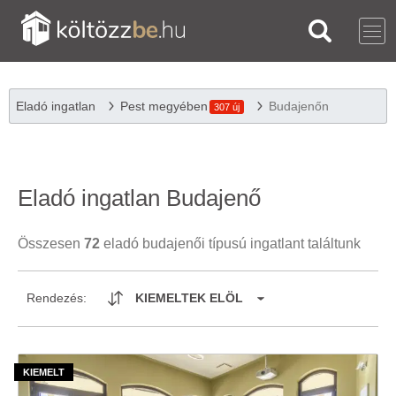
Eladó ingatlan
Pest megyében
Budajenőn
307 új
Eladó ingatlan Budajenő
Összesen
72
eladó budajenői típusú ingatlant találtunk
Rendezés:
KIEMELTEK ELÖL