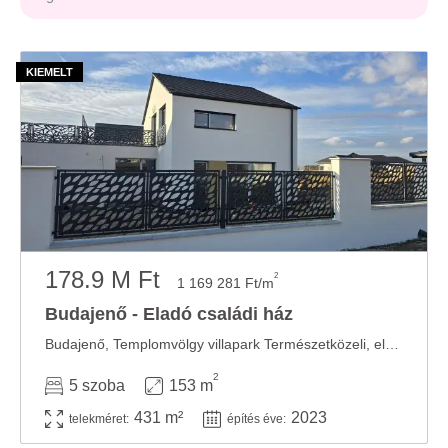
178.9 M Ft
2
1 169 281 Ft/m
Budajenő - Eladó családi ház
Budajenő, Templomvölgy villapark Természetközeli, elegáns lakópark kiváló ...
2
5 szoba
153 m
431 m²
2023
telekméret:
építés éve: