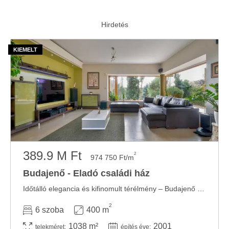
389.9 M Ft
2
974 750 Ft/m
Budajenő - Eladó családi ház
Időtálló elegancia és kifinomult térélmény – Budajenő egyik legjobb részén Budajenő ...
2
6 szoba
400 m
1038 m²
2001
telekméret:
építés éve: