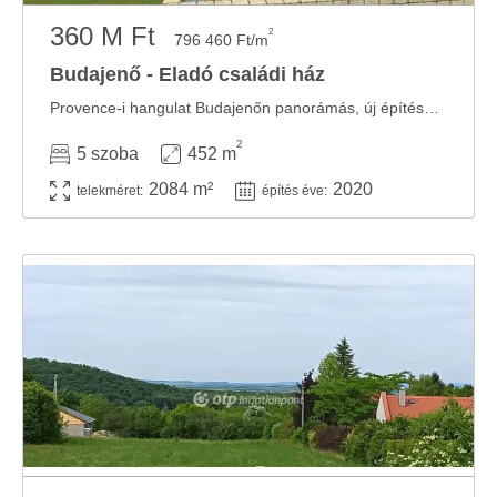
360 M Ft
2
796 460 Ft/m
Budajenő - Eladó családi ház
Provence-i hangulat Budajenőn panorámás, új építésű luxusotthon, 2 állásos garázzsal, ...
2
5 szoba
452 m
2084 m²
2020
telekméret:
építés éve: