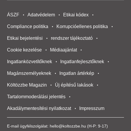
ÁSZF
Adatvédelem
Etikai kódex
Compliance politika
Korrupcióellenes politika
Etikai bejelentési
rendszer tájékoztató
Cookie kezelése
Médiaajánlat
Ingatlanközvetítőknek
Ingatlanfejlesztőknek
Magánszemélyeknek
Ingatlan ártérkép
Költözzbe Magazin
Új építésű lakások
Tartalommoderálási jelentés
Akadálymentesítési nyilatkozat
Impresszum
E-mail ügyfélszolgálat:
hello@koltozzbe.hu
(H-P: 9-17)