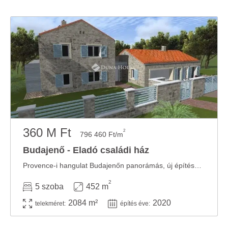
360 M Ft
2
796 460 Ft/m
Budajenő - Eladó családi ház
Provence-i hangulat Budajenőn panorámás, új építésű luxusotthon, 2 állásos garázzsal, ...
2
5 szoba
452 m
2084 m²
2020
telekméret:
építés éve: