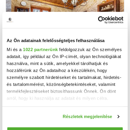
Az Ön adatainak felelősségteljes felhasználása
Mi és a
1022 partnerünk
feldolgozzuk az Ön személyes
adatait, így például az Ön IP-címét, olyan technológiákat
950 M Ft
2
használva, mint a sütik, amelyekkel tárolhatjuk és
2 209 302 Ft/m
hozzáférünk az Ön adataihoz a készülékén, hogy
Budajenő - Eladó családi ház
személyre szabott hirdetéseket és tartalmakat, hirdetés-
Eladó Budajenő különleges, csendes területén, zárt, portaszolgálattal ellátott ...
és tartalommérést, közönségbetekintéseket, valamint
termékfejlesztéseket biztosíthassunk Önnek. Ön dönt
2
9 szoba
430 m
arról, hogy ki használja az adatait és milyen célra.
2344 m²
2013
telekméret:
építés éve:
Ha engedélyezi, a következőt is meg szeretnénk tenni:
Részletek megjelenítése
Információgyűjtés az Ön földrajzi elhelyezkedéséről
pár méteres pontossággal