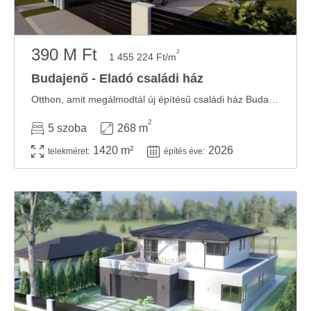
390 M Ft
2
1 455 224 Ft/m
Budajenő - Eladó családi ház
Otthon, amit megálmodtál új építésű családi ház Budajenőn. Budajenő egyik csendes, ...
2
5 szoba
268 m
1420 m²
2026
telekméret:
építés éve: