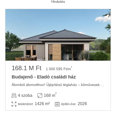
168.1 M Ft
2
1 000 595 Ft/m
Budajenő - Eladó családi ház
Álomból álomotthon! Újépítésű téglaház – kőművesek nélkül! – európai ...
2
4 szoba
168 m
1426 m²
2026
telekméret:
építés éve: