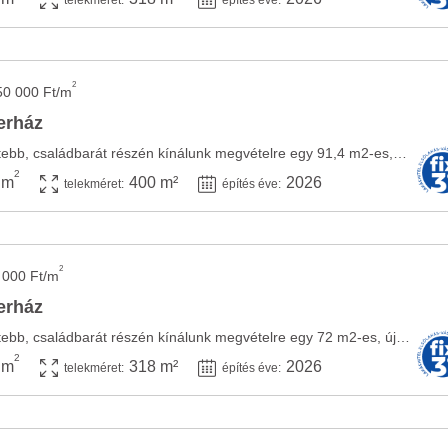
telekméret:
építés éve:
2
50 000 Ft/m
erház
Ádánd egyik legkedveltebb, családbarát részén kínálunk megvételre egy 91,4 m2-es, új ...
2
 m
400 m²
2026
telekméret:
építés éve:
2
 000 Ft/m
erház
Ádánd egyik legkedveltebb, családbarát részén kínálunk megvételre egy 72 m2-es, új ...
2
 m
318 m²
2026
telekméret:
építés éve: