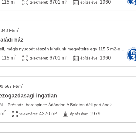
115 m
6701 m²
1960
telekméret:
építés éve:
2
 348 Ft/m
aládi ház
Ádánd központhoz közeli, mégis nyugodt részén kínálunk megvételre egy 115,5 m2-es, ...
2
115 m
6701 m²
1960
telekméret:
építés éve:
2
99 667 Ft/m
ezogazdasagi ingatlan
ál – Présház, borospince Ádándon A Balaton déli partjának ...
2
 m
4370 m²
1979
telekméret:
építés éve: