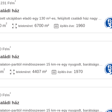
2
 231 Ft/m
aládi ház
tt utcájában eladó egy 130 m²-es, felújított családi ház nagy ...
2
0 m
6700 m²
1960
telekméret:
építés éve:
2
0 Ft/m
aládi ház
Ádánd, Siófoktól és a Balaton-parttól mindösszesen 15 km-re egy nyugodt, barátságos ...
2
 m
4407 m²
1970
telekméret:
építés éve:
2
0 Ft/m
aládi ház
Ádánd, Siófoktól és a Balaton-parttól mindösszesen 15 km-re egy nyugodt, barátságos ...