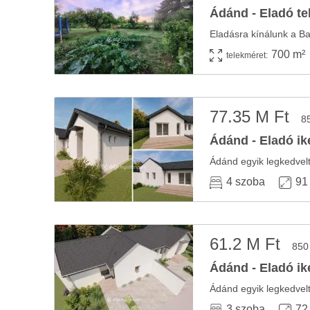
Ádánd - Eladó te
700 m²
telekméret:
77.35 M Ft
8
Ádánd - Eladó ik
4 szoba
91
61.2 M Ft
850
Ádánd - Eladó ik
3 szoba
72