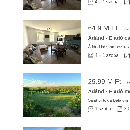
4 + 1 szoba
64.9 M Ft
564
Ádánd - Eladó cs
4 + 1 szoba
29.99 M Ft
9
Ádánd - Eladó m
Saját birtok a Balatonn
1 szoba
30