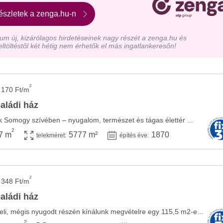
észletek a zenga.hu-n
m új, kizárólagos hirdetéseinek nagy részét a zenga.hu és
eltöltéstől két hétig nem érhetők el más ingatlankeresőn!
2
 170 Ft/m
aládi ház
ok Somogy szívében – nyugalom, természet és tágas élettér ...
2
7 m
5777 m²
1870
telekméret:
építés éve:
2
 348 Ft/m
aládi ház
Ádánd központhoz közeli, mégis nyugodt részén kínálunk megvételre egy 115,5 m2-es, ...
2