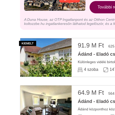
További r
A Duna House, az OTP Ingatlanpont és az Otthon Centru
koltozzbe.hu ingatlankeresőn láthatod legelőször, és a f
91.9 M Ft
625
Ádánd - Eladó cs
Különleges vidéki birt
4 szoba
14
64.9 M Ft
564
Ádánd - Eladó cs