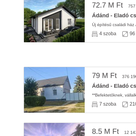
72.7 M Ft
757
Ádánd - Eladó cs
Új építésű családi ház
4 szoba
96
79 M Ft
376 19
Ádánd - Eladó cs
**Befektetőknek, válla
7 szoba
21
8.5 M Ft
12 14