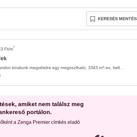
KERESÉS MENTÉS
2
53 Ft/m
lek
Siófoktól 13 km-re, Ádándon kínálunk megvételre egy megosztható, 3343 m²-es, belterületi ...
²
etések, amiket nem találsz meg
ankereső portálon.
sőként a Zenga Premier címkés eladó