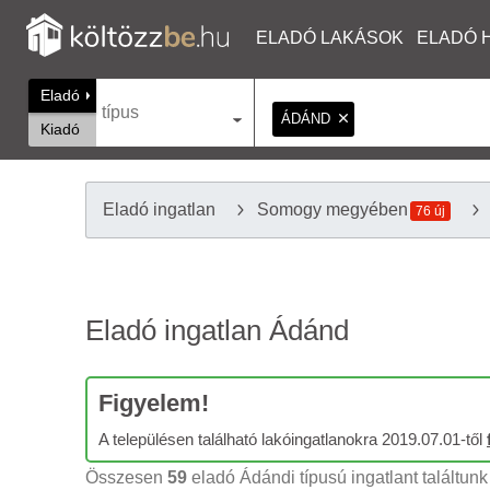
ELADÓ LAKÁSOK
ELADÓ 
Eladó
típus
ÁDÁND
Kiadó
Eladó ingatlan
Somogy megyében
76 új
Eladó ingatlan Ádánd
Figyelem!
A településen található lakóingatlanokra 2019.07.01-től
Összesen
59
eladó Ádándi típusú ingatlant találtunk