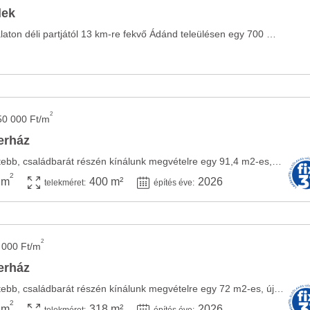
lek
Eladásra kínálunk a Balaton déli partjától 13 km-re fekvő Ádánd teleülésen egy 700 m2-es ...
2
50 000 Ft/m
erház
Ádánd egyik legkedveltebb, családbarát részén kínálunk megvételre egy 91,4 m2-es, új ...
2
 m
400 m²
2026
telekméret:
építés éve:
2
 000 Ft/m
erház
Ádánd egyik legkedveltebb, családbarát részén kínálunk megvételre egy 72 m2-es, új ...
2
 m
318 m²
2026