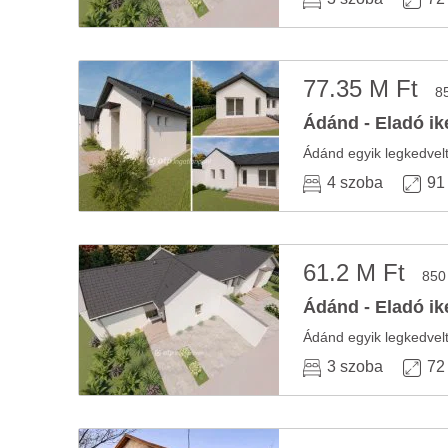
77.35 M Ft
8
Ádánd - Eladó ik
4 szoba
91
61.2 M Ft
850
Ádánd - Eladó ik
3 szoba
72