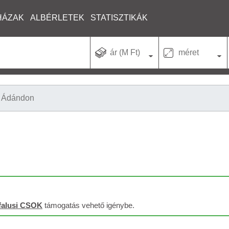
HÁZAK
ALBÉRLETEK
STATISZTIKÁK
ár (M Ft)
méret
Ádándon
falusi CSOK
támogatás vehető igénybe.