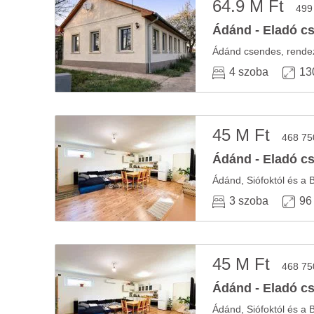
64.9 M Ft
499
Ádánd - Eladó cs
Ádánd csendes, rendeze
4 szoba
13
45 M Ft
468 75
Ádánd - Eladó cs
3 szoba
96
45 M Ft
468 75
Ádánd - Eladó cs