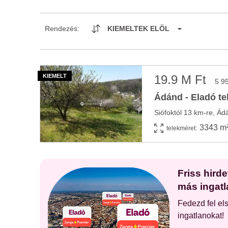
Rendezés:
KIEMELTEK ELÖL
19.9 M Ft
5 9
Ádánd - Eladó te
3343 m
telekméret:
Friss hird
más ingatl
Fedezd fel el
ingatlanokat!