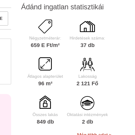
Ádánd ingatlan statisztikái
E
Négyzetméterár:
Hirdetések száma:
659 E Ft/m²
37 db
Átlagos alapterület
Lakosság
96 m²
2 121 Fő
Összes lakás
Oktatási intézmények
849 db
2 db