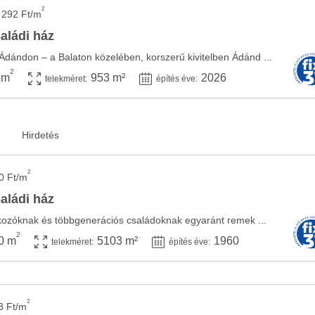
2
 292 Ft/m
aládi ház
 Ádándon – a Balaton közelében, korszerű kivitelben Ádánd ...
2
 m
953 m²
2026
telekméret:
építés éve:
2
0 Ft/m
aládi ház
lkozóknak és többgenerációs családoknak egyaránt remek ...
2
0 m
5103 m²
1960
telekméret:
építés éve:
2
3 Ft/m