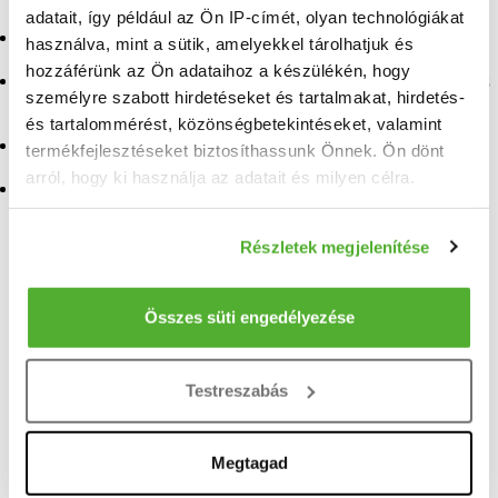
adatait, így például az Ön IP-címét, olyan technológiákat
Eladó ingatlan Galgagyörk
Eladó ingatlan Sződliget
használva, mint a sütik, amelyekkel tárolhatjuk és
hozzáférünk az Ön adataihoz a készülékén, hogy
Eladó ingatlan
Eladó ingatlan Nagymaros
személyre szabott hirdetéseket és tartalmakat, hirdetés-
Pilisszentiván
és tartalommérést, közönségbetekintéseket, valamint
Eladó ingatlan Vác
Eladó ingatlan Kistarcsa
termékfejlesztéseket biztosíthassunk Önnek. Ön dönt
Eladó ingatlan Üröm
arról, hogy ki használja az adatait és milyen célra.
Eladó ingatlan Tura
Ha engedélyezi, a következőt is meg szeretnénk tenni:
Részletek megjelenítése
TELEFONSZÁM FELFEDÉSE
Információgyűjtés az Ön földrajzi elhelyezkedéséről
pár méteres pontossággal
+36 1 690
Az Ön készülékén beazonosítása annak konkrét
Összes süti engedélyezése
tulajdonságainak (ujjlenyomat) aktív ellenőrzésével
Gyenes Gyuláné Éva
Tudjon meg többet személyes adatainak feldolgozási
Testreszabás
referens
módjairól és adja meg preferenciáit a
Részletek
pontban
. Bármikor módosíthatja vagy visszavonhatja a
Sütinyilatkozathoz való hozzájárulását.
Megtagad
Neved