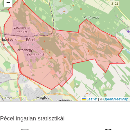
−
Leaflet
|
©
OpenStreetMap
Pécel ingatlan statisztikái