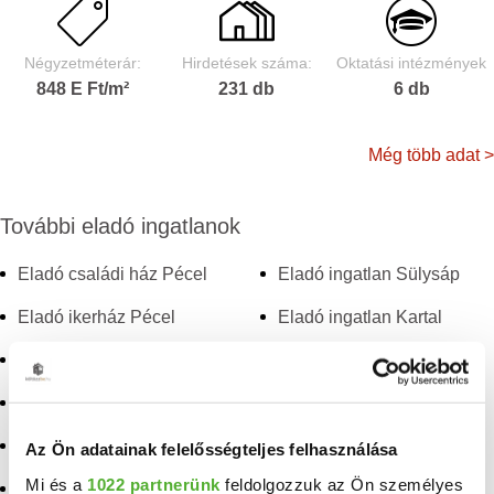
Négyzetméterár:
Hirdetések száma:
Oktatási intézmények
848 E Ft/m²
231 db
6 db
Még több adat >
További eladó ingatlanok
Eladó családi ház Pécel
Eladó ingatlan Sülysáp
Eladó ikerház Pécel
Eladó ingatlan Kartal
Eladó sorház Pécel
Eladó ingatlan Tápiószele
Eladó ház Pécel
Eladó ingatlan Törtel
Eladó ingatlan Isaszeg
Eladó ingatlan Tinnye
Az Ön adatainak felelősségteljes felhasználása
Mi és a
1022 partnerünk
feldolgozzuk az Ön személyes
Eladó ingatlan Szentendre
Eladó ingatlan Nyársapát