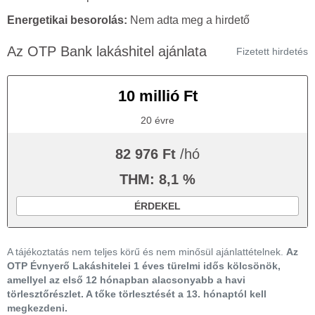
Energetikai besorolás:
Nem adta meg a hirdető
Az OTP Bank lakáshitel ajánlata
Fizetett hirdetés
10 millió Ft
20 évre
82 976 Ft
/hó
THM: 8,1 %
ÉRDEKEL
A tájékoztatás nem teljes körű és nem minősül ajánlattételnek.
Az
OTP Évnyerő Lakáshitelei 1 éves türelmi idős kölcsönök,
amellyel az első 12 hónapban alacsonyabb a havi
törlesztőrészlet. A tőke törlesztését a 13. hónaptól kell
megkezdeni.