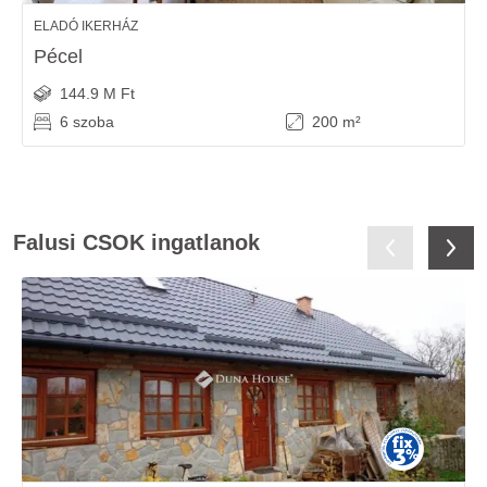
ELADÓ IKERHÁZ
Pécel
144.9 M Ft
6 szoba
200 m²
Falusi CSOK ingatlanok