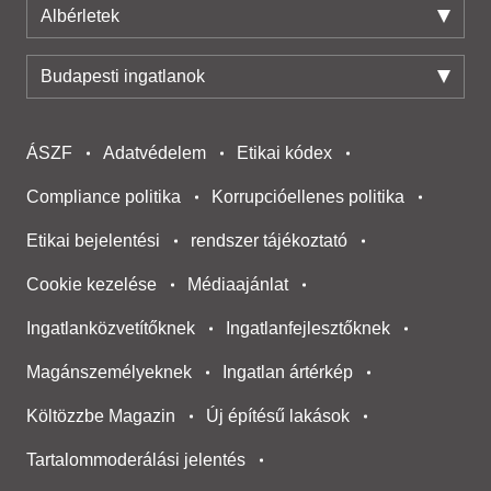
Albérletek
Budapesti ingatlanok
ÁSZF
Adatvédelem
Etikai kódex
Compliance politika
Korrupcióellenes politika
Etikai bejelentési
rendszer tájékoztató
Cookie kezelése
Médiaajánlat
Ingatlanközvetítőknek
Ingatlanfejlesztőknek
Magánszemélyeknek
Ingatlan ártérkép
Költözzbe Magazin
Új építésű lakások
Tartalommoderálási jelentés