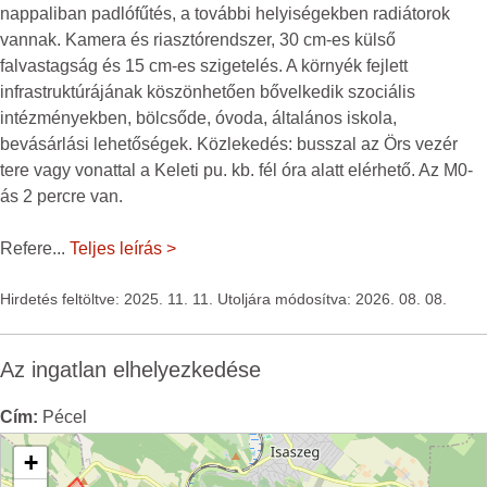
nappaliban padlófűtés, a további helyiségekben radiátorok
vannak. Kamera és riasztórendszer, 30 cm-es külső
falvastagság és 15 cm-es szigetelés. A környék fejlett
infrastruktúrájának köszönhetően bővelkedik szociális
intézményekben, bölcsőde, óvoda, általános iskola,
bevásárlási lehetőségek. Közlekedés: busszal az Örs vezér
tere vagy vonattal a Keleti pu. kb. fél óra alatt elérhető. Az M0-
ás 2 percre van.
Refere
...
Teljes leírás >
Hirdetés feltöltve: 2025. 11. 11. Utoljára módosítva: 2026. 08. 08.
Az ingatlan elhelyezkedése
Cím:
Pécel
+