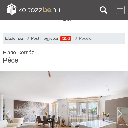
Eladó ház
Pest megyében
Pécelen
421 új
Eladó ikerház
Pécel