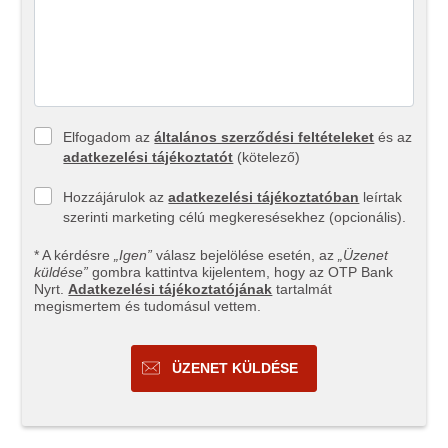
Elfogadom az
általános szerződési feltételeket
és az
adatkezelési tájékoztatót
(kötelező)
Hozzájárulok az
adatkezelési tájékoztatóban
leírtak
szerinti marketing célú megkeresésekhez (opcionális).
* A kérdésre
„Igen”
válasz bejelölése esetén, az
„Üzenet
küldése”
gombra kattintva kijelentem, hogy az OTP Bank
Nyrt.
Adatkezelési tájékoztatójának
tartalmát
megismertem és tudomásul vettem.
ÜZENET KÜLDÉSE