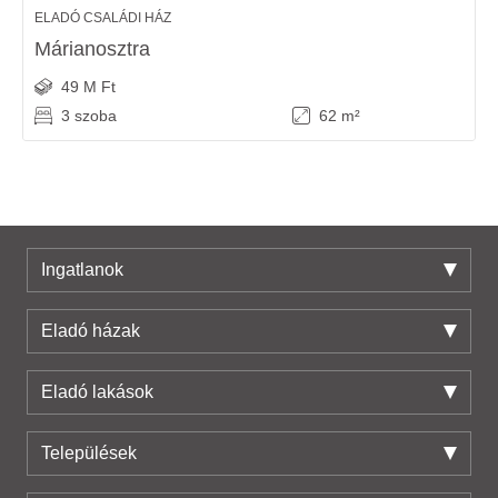
ELADÓ CSALÁDI HÁZ
Márianosztra
49 M Ft
3 szoba
62 m²
Ingatlanok
Eladó házak
Eladó lakások
Települések