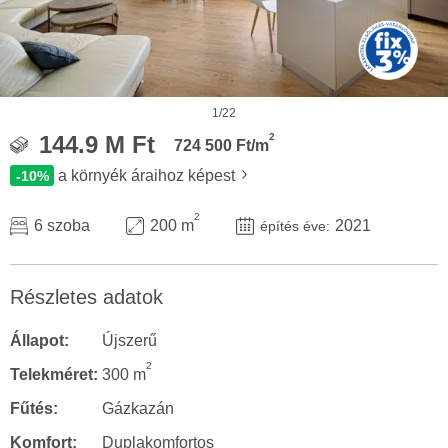
1/22
2
144.9 M Ft
724 500 Ft/m
a környék áraihoz képest
-10%
2
6 szoba
200 m
2021
építés éve:
Részletes adatok
Állapot:
Újszerű
2
Telekméret:
300 m
Fűtés:
Gázkazán
Komfort:
Duplakomfortos