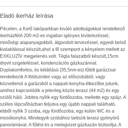
Eladó ikerház leírása
Pécelen, a Kelő lakóparkban kiváló adottságokkal rendelkező
ikerházfélA 200 m2-es ingatlan igényes kivitelezéssel,
minőségi alapanyagokból, átgondolt tervezéssel, egyedi belső
kialakítással készült,ahol a fő szempont a kényelem mellett az
EXKLUZÍV megjelenés volt. Tégla falazatból készült,15cm
dryvit szigeteléssel, kondenzációs gázkazánnal.
Duplakomfortos, és kétállású (35,5nm-es) fűtött garázzsal
rendelkezik A földszinten vagy az előszobából, vagy
közvetlenül a garázsból a nappali-konyha-étkezőbe jutunk,
amihez kapcsolódik a jelenleg közös terasz (44 m2) és egy
szülői háló. Jobbra nyílik egy fürdőszoba, mellette egy spájz. A
széles lépcsőházban feljutva egy újabb nappali található,
ebből nyílik 3 szoba, egy fürdőszoba, egy külön WC és a
mosókonyha. Mindegyik szobához tartozik terasz gyönyörű
panorámával. A fűtést és a melegvizet gázkazán biztosítja. A