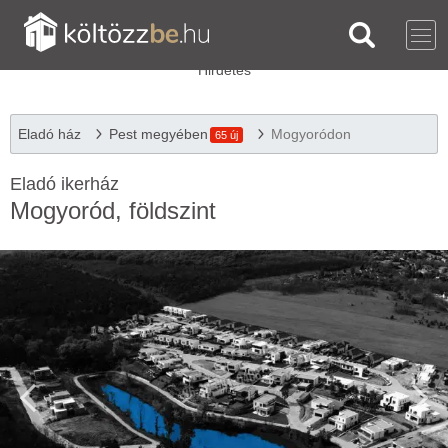
Eladó ház
Pest megyében
Mogyoródon
65 új
Eladó ikerház
Mogyoród, földszint