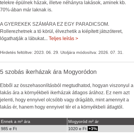
telekre épülnek házak, illetve néhányra lakások, aminek kb.
70%-ában már laknak is.
A GYEREKEK SZÁMÁRA EZ EGY PARADICSOM.
Rollerezhetnek a tó körül, élvezhetik a kiépített játszóteret,
lógathatják a lábukat
...
Teljes leírás >
Hirdetés feltöltve: 2023. 06. 29. Utoljára módosítva: 2026. 07. 31.
5 szobás ikerházak ára Mogyoródon
Ebből az összehasonlításból megtudhatod, hogyan viszonyul a
lakás ára a környékbeli ikerházak átlagos árához. Ez nem azt
jelenti, hogy ennyivel olcsóbb vagy drágább, mint amennyit a
lakás ér, hanem hogy ennyivel tér el a környékbeli átlagtól.
Ennek a m² ára
Mogyoród m² ár
985 e Ft
1020 e Ft
3%