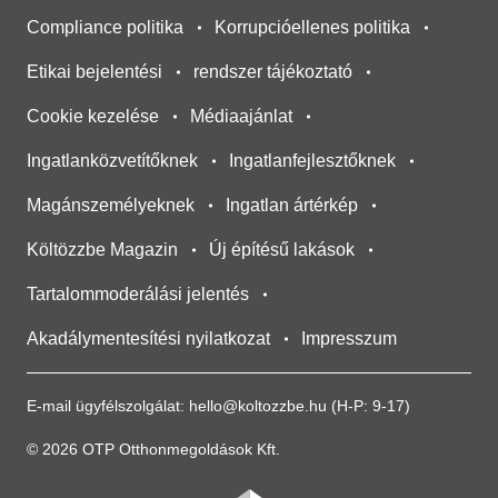
Compliance politika
Korrupcióellenes politika
Etikai bejelentési
rendszer tájékoztató
Cookie kezelése
Médiaajánlat
Ingatlanközvetítőknek
Ingatlanfejlesztőknek
Magánszemélyeknek
Ingatlan ártérkép
Költözzbe Magazin
Új építésű lakások
Tartalommoderálási jelentés
Akadálymentesítési nyilatkozat
Impresszum
E-mail ügyfélszolgálat:
hello@koltozzbe.hu
(H-P: 9-17)
© 2026 OTP Otthonmegoldások Kft.