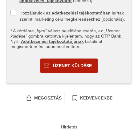
adatkezelési tájékoztatót
(kötelező)
Hozzájárulok az
adatkezelési tájékoztatóban
leírtak
szerinti marketing célú megkeresésekhez (opcionális).
* A kérdésre
„Igen”
válasz bejelölése esetén, az
„Üzenet
küldése”
gombra kattintva kijelentem, hogy az OTP Bank
Nyrt.
Adatkezelési tájékoztatójának
tartalmát
megismertem és tudomásul vettem.
ÜZENET KÜLDÉSE
MEGOSZTÁS
KEDVENCEKBE