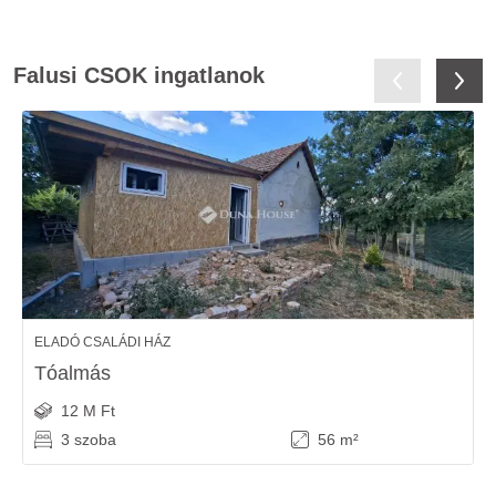
Falusi CSOK ingatlanok
ELADÓ CSALÁDI HÁZ
Tóalmás
12 M Ft
3 szoba
56 m²