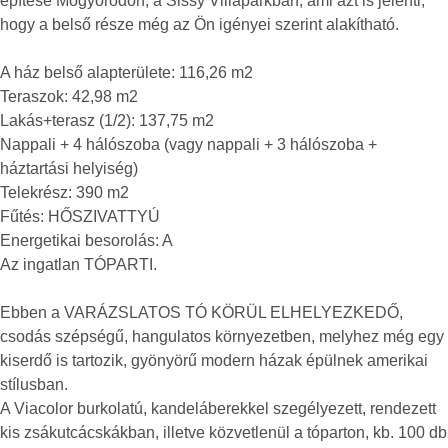
építése Mogyoródon, a Sissy Villaparkban, ami azt is jelenti,
hogy a belső része még az Ön igényei szerint alakítható.
A ház belső alapterülete: 116,26 m2
Teraszok: 42,98 m2
Lakás+terasz (1/2): 137,75 m2
Nappali + 4 hálószoba (vagy nappali + 3 hálószoba +
háztartási helyiség)
Telekrész: 390 m2
Fűtés: HŐSZIVATTYÚ
Energetikai besorolás: A
Az ingatlan TÓPARTI.
Ebben a VARÁZSLATOS TÓ KÖRÜL ELHELYEZKEDŐ,
csodás szépségű, hangulatos környezetben, melyhez még egy
kiserdő is tartozik, gyönyörű modern házak épülnek amerikai
stílusban.
A Viacolor burkolatú, kandeláberekkel szegélyezett, rendezett
kis zsákutcácskákban, illetve közvetlenül a tóparton, kb. 100 db