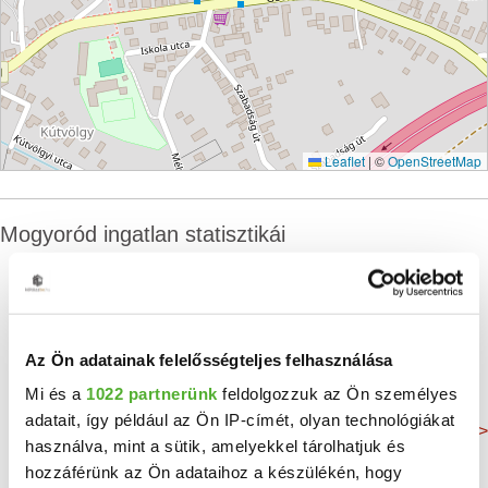
Leaflet
|
©
OpenStreetMap
Mogyoród ingatlan statisztikái
Átlagos alapterület
Lakosság
Összes lakás
Az Ön adatainak felelősségteljes felhasználása
168 m²
6 437 Fő
2 335 db
Mi és a
1022 partnerünk
feldolgozzuk az Ön személyes
adatait, így például az Ön IP-címét, olyan technológiákat
Még több adat >
használva, mint a sütik, amelyekkel tárolhatjuk és
hozzáférünk az Ön adataihoz a készülékén, hogy