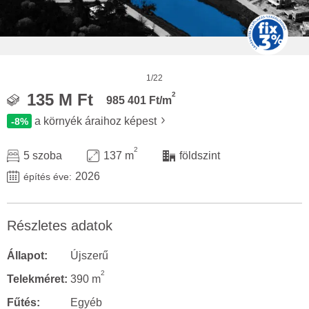
1/22
2
135 M Ft
985 401 Ft/m
a környék áraihoz képest
-8%
2
5 szoba
137 m
földszint
2026
építés éve:
Részletes adatok
Állapot:
Újszerű
2
Telekméret:
390 m
Fűtés:
Egyéb