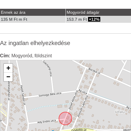
Ennek az ára
Mogyoród átlagár
135 M Ft m Ft
153.7 m Ft
12%
Az ingatlan elhelyezkedése
Cím:
Mogyoród, földszint
+
−