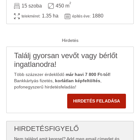
2
15 szoba
450 m
1.35 ha
1880
telekméret:
építés éve:
Találj gyorsan vevőt vagy bérlőt
ingatlanodra!
Több százezer érdeklődő
már havi 7 800 Ft-tól!
Bankkártyás fizetés,
korlátlan képfeltöltés
,
pofonegyszerű hirdetésfeladás!
HIRDETÉS FELADÁSA
HIRDETÉSFIGYELŐ
Nem találod amit keresel? Add meg email címedet és