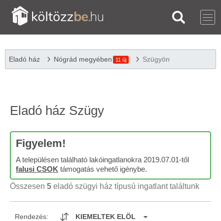
Eladó ház
Nógrád megyében
Szügyön
11 új
Eladó ház Szügy
Figyelem!
A településen található lakóingatlanokra 2019.07.01-től
falusi CSOK
támogatás vehető igénybe.
Összesen
5
eladó szügyi ház típusú ingatlant találtunk
Rendezés:
KIEMELTEK ELÖL