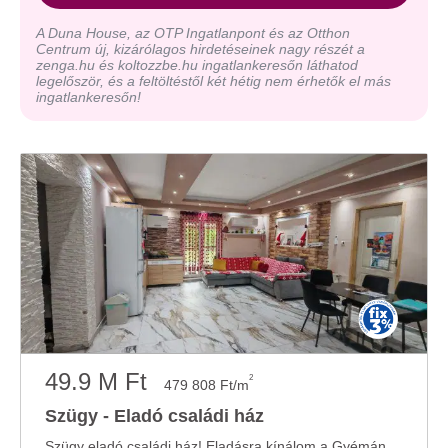
A Duna House, az OTP Ingatlanpont és az Otthon
Centrum új, kizárólagos hirdetéseinek nagy részét a
zenga.hu és koltozzbe.hu ingatlankeresőn láthatod
legelőször, és a feltöltéstől két hétig nem érhetők el más
ingatlankeresőn!
49.9 M Ft
2
479 808 Ft/m
Szügy - Eladó családi ház
Szügy eladó családi ház! Eladásra kínálom a Gyémánt Ingatlaniroda portfóliójából ...