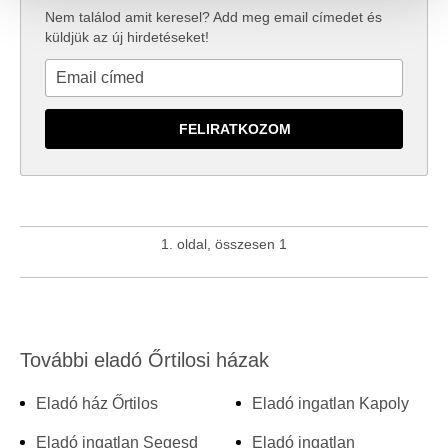
közösségi média-, hirdető- és elemező partnereinkkel
Nem találod amit keresel? Add meg email címedet és
küldjük az új hirdetéseket!
megosztjuk az Ön weboldalhasználatra vonatkozó
adatait, akik kombinálhatják az adatokat más olyan
adatokkal, amelyeket Ön adott meg számukra vagy az
Ön által használt más szolgáltatásokból gyűjtöttek.
1. oldal, összesen 1
További eladó Őrtilosi házak
Eladó ház Őrtilos
Eladó ingatlan Kapoly
Eladó ingatlan Segesd
Eladó ingatlan