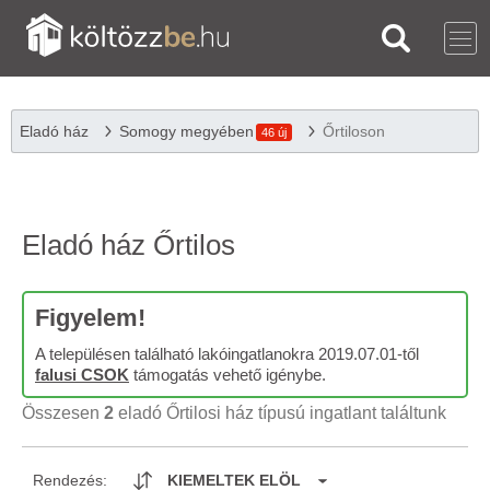
Eladó ház
Somogy megyében
Őrtiloson
46 új
Eladó ház Őrtilos
Figyelem!
A településen található lakóingatlanokra 2019.07.01-től
falusi CSOK
támogatás vehető igénybe.
Összesen
2
eladó Őrtilosi ház típusú ingatlant találtunk
Rendezés:
KIEMELTEK ELÖL