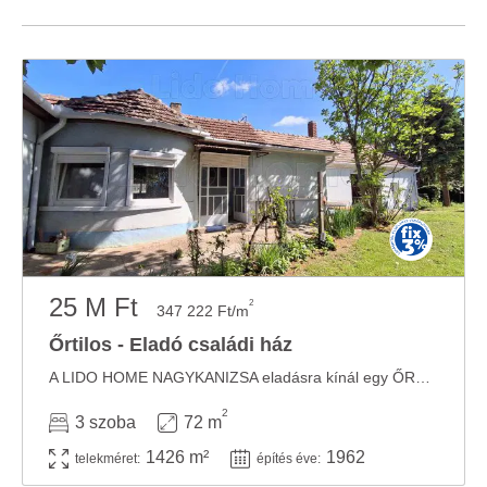
25 M Ft
2
347 222 Ft/m
Őrtilos - Eladó családi ház
A LIDO HOME NAGYKANIZSA eladásra kínál egy ŐRTILOSI CSALÁDI HÁZAT. A LIDO HOME NAGYKANIZSA ...
2
3 szoba
72 m
1426 m²
1962
telekméret:
építés éve: