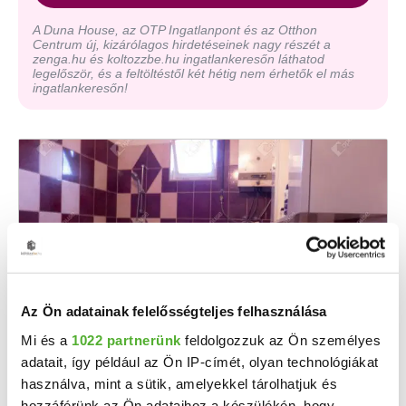
A Duna House, az OTP Ingatlanpont és az Otthon
Centrum új, kizárólagos hirdetéseinek nagy részét a
zenga.hu és koltozzbe.hu ingatlankeresőn láthatod
legelőször, és a feltöltéstől két hétig nem érhetők el más
ingatlankeresőn!
Az Ön adatainak felelősségteljes felhasználása
Mi és a
1022 partnerünk
feldolgozzuk az Ön személyes
13 M Ft
2
158 537 Ft/m
adatait, így például az Ön IP-címét, olyan technológiákat
Őrtilos - Eladó családi ház
használva, mint a sütik, amelyekkel tárolhatjuk és
Az Openhouse Nagykanizsa Ingatlaniroda kínálatában eladó a #165167 hivatkozási számú ...
hozzáférünk az Ön adataihoz a készülékén, hogy