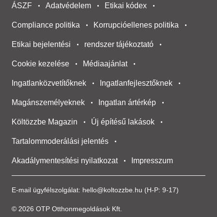
ÁSZF
Adatvédelem
Etikai kódex
Compliance politika
Korrupcióellenes politika
Etikai bejelentési
rendszer tájékoztató
Cookie kezelése
Médiaajánlat
Ingatlanközvetítőknek
Ingatlanfejlesztőknek
Magánszemélyeknek
Ingatlan ártérkép
Költözzbe Magazin
Új építésű lakások
Tartalommoderálási jelentés
Akadálymentesítési nyilatkozat
Impresszum
E-mail ügyfélszolgálat:
hello@koltozzbe.hu
(H-P: 9-17)
© 2026 OTP Otthonmegoldások Kft.