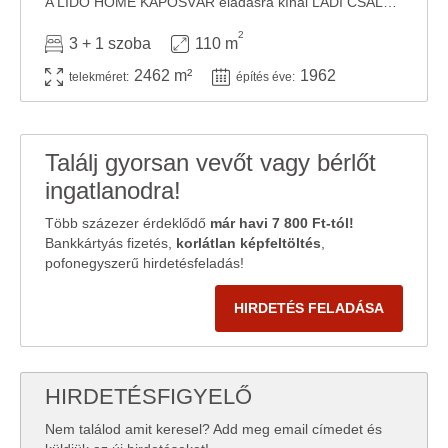
A LIDO HOME KAPOSVÁR eladásra kínál LADI CSALÁDI HÁZAT. A LIDO HOME KAPOSVÁR által kínált ...
2
3 + 1 szoba
110 m
2462 m²
1962
telekméret:
építés éve:
Találj gyorsan vevőt vagy bérlőt
ingatlanodra!
Több százezer érdeklődő
már havi 7 800 Ft-tól!
Bankkártyás fizetés,
korlátlan képfeltöltés
,
pofonegyszerű hirdetésfeladás!
HIRDETÉS FELADÁSA
HIRDETÉSFIGYELŐ
Nem találod amit keresel? Add meg email címedet és