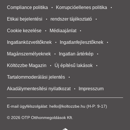
Compliance politika
Korrupcióellenes politika
Etikai bejelentési
rendszer tájékoztató
Cookie kezelése
Médiaajánlat
Ingatlanközvetítőknek
Ingatlanfejlesztőknek
Magánszemélyeknek
Ingatlan ártérkép
Költözzbe Magazin
Új építésű lakások
Tartalommoderálási jelentés
Akadálymentesítési nyilatkozat
Impresszum
E-mail ügyfélszolgálat:
hello@koltozzbe.hu
(H-P: 9-17)
© 2026 OTP Otthonmegoldások Kft.