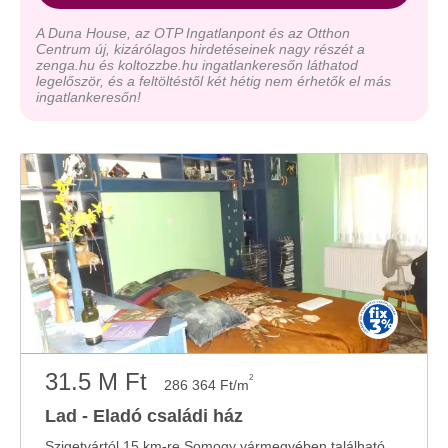
A Duna House, az OTP Ingatlanpont és az Otthon
Centrum új, kizárólagos hirdetéseinek nagy részét a
zenga.hu és koltozzbe.hu ingatlankeresőn láthatod
legelőször, és a feltöltéstől két hétig nem érhetők el más
ingatlankeresőn!
31.5 M Ft
2
286 364 Ft/m
Lad - Eladó családi ház
Szigetvártól 15 km-re Somogy vármegyében található ez a dinamikusan fejlődő község, ahol ...