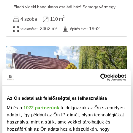
Eladó vidéki hangulatos családi ház!!Somogy vármegye déli részén, Lad csendes és ...
2
4 szoba
110 m
2462 m²
1962
telekméret:
építés éve:
Az Ön adatainak felelősségteljes felhasználása
Mi és a
1022 partnerünk
feldolgozzuk az Ön személyes
31.5 M Ft
2
adatait, így például az Ön IP-címét, olyan technológiákat
286 364 Ft/m
használva, mint a sütik, amelyekkel tárolhatjuk és
Lad, Ady Endre utca - Eladó családi ház
hozzáférünk az Ön adataihoz a készülékén, hogy