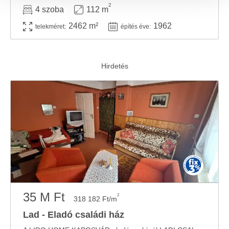
közösségi média-, hirdető- és elemező partnereinkkel
2
4 szoba
112 m
megosztjuk az Ön weboldalhasználatra vonatkozó
adatait, akik kombinálhatják az adatokat más olyan
2462 m²
1962
telekméret:
építés éve:
adatokkal, amelyeket Ön adott meg számukra vagy az
Ön által használt más szolgáltatásokból gyűjtöttek.
35 M Ft
2
318 182 Ft/m
Lad - Eladó családi ház