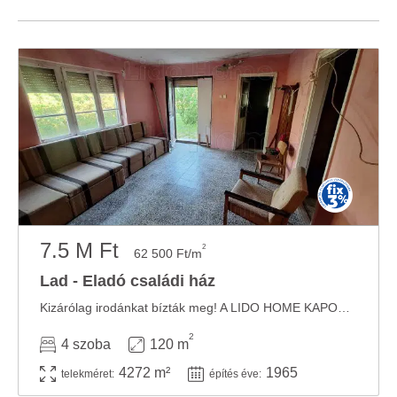
7.5 M Ft
2
62 500 Ft/m
Lad - Eladó családi ház
Kizárólag irodánkat bízták meg! A LIDO HOME KAPOSVÁR eladásra kínálja a LADON található ...
2
4 szoba
120 m
4272 m²
1965
telekméret:
építés éve: