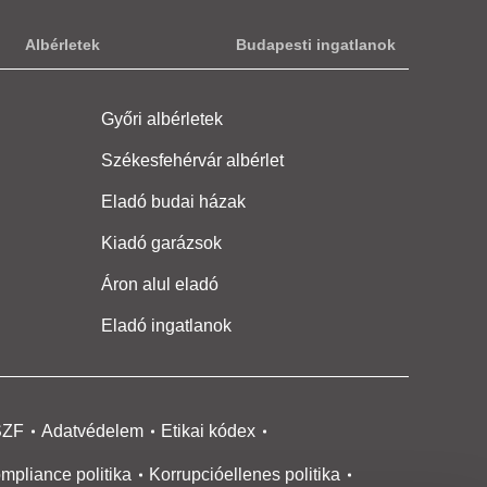
Albérletek
Budapesti ingatlanok
Győri albérletek
Székesfehérvár albérlet
Eladó budai házak
Kiadó garázsok
Áron alul eladó
Eladó ingatlanok
SZF
Adatvédelem
Etikai kódex
mpliance politika
Korrupcióellenes politika