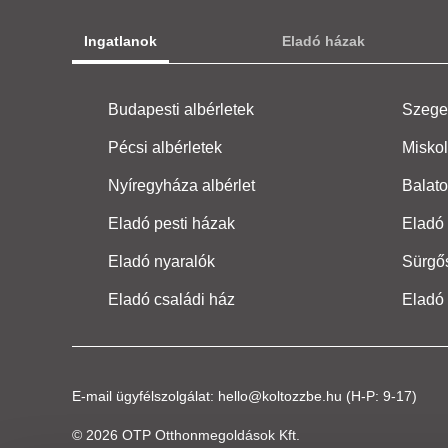
Ingatlanok
Eladó házak
Budapesti albérletek
Szeged
Pécsi albérletek
Miskol
Nyíregyháza albérlet
Balato
Eladó pesti házak
Eladó 
Eladó nyaralók
Sürgő
Eladó családi ház
Eladó
E-mail ügyfélszolgálat:
hello@koltozzbe.hu
(H-P: 9-17)
© 2026 OTP Otthonmegoldások Kft.