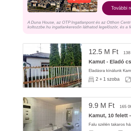
További r
A Duna House, az OTP Ingatlanpont és az Otthon Centru
koltozzbe.hu ingatlankeresőn láthatod legelőször, és a f
12.5 M Ft
138
Kamut - Eladó cs
2 + 1 szoba
9.9 M Ft
165 0
Kamut, 10 felett 