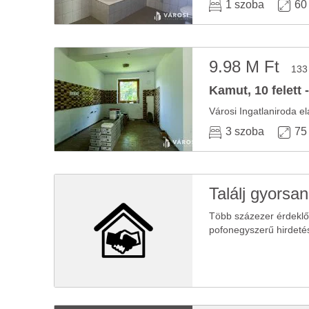
1 szoba
60
9.98 M Ft
133
Kamut, 10 felett 
3 szoba
75
Találj gyorsan
Több százezer érdekl
pofonegyszerű hirdeté