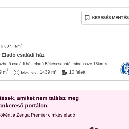
KERESÉS MENTÉS
2
46 697 Ft/m
- Eladó családi ház
ltözhető családi ház eladó Békéscsabától mindössze 15km-re ...
2
9 m
1439 m²
10 felett
telekméret:
etések, amiket nem találsz meg
ankereső portálon.
sőként a Zenga Premier címkés eladó