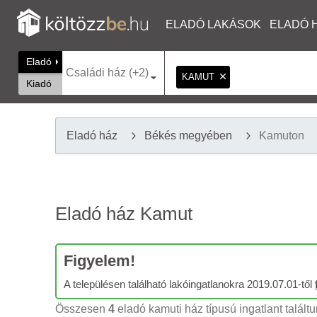
ELADÓ LAKÁSOK
ELADÓ 
Eladó
Családi ház (+2)
KAMUT
Kiadó
Eladó ház
Békés megyében
Kamuton
Eladó ház Kamut
Figyelem!
A településen található lakóingatlanokra 2019.07.01-től
Összesen
4
eladó kamuti ház típusú ingatlant talált