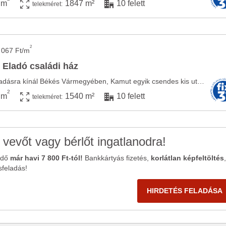
 m
1847 m²
10 felett
telekméret:
2
 067 Ft/m
- Eladó családi ház
Városi Ingatlaniroda eladásra kínál Békés Vármegyében, Kamut egyik csendes kis utcájában ...
2
 m
1540 m²
10 felett
telekméret:
 vevőt vagy bérlőt ingatlanodra!
ődő
már havi 7 800 Ft-tól!
Bankkártyás fizetés,
korlátlan képfeltöltés
,
sfeladás!
HIRDETÉS FELADÁSA