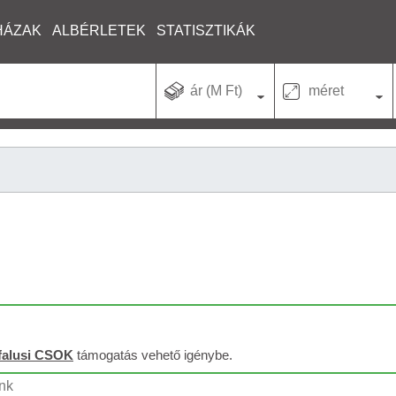
HÁZAK
ALBÉRLETEK
STATISZTIKÁK
ár (M Ft)
méret
falusi CSOK
támogatás vehető igénybe.
unk