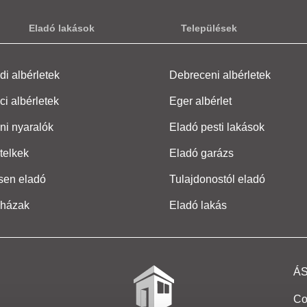
Eladó lakások
Települések
i albérletek
Debreceni albérletek
ci albérletek
Eger albérlet
ni nyaralók
Eladó pesti lakások
telkek
Eladó garázs
sen eladó
Tulajdonostól eladó
 házak
Eladó lakás
Á
Co