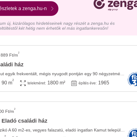
észletek a zenga.hu-n
m új, kizárólagos hirdetéseinek nagy részét a zenga.hu és
eltöltéstől két hétig nem érhetők el más ingatlankeresőn!
2
 889 Ft/m
aládi ház
Eladásra kínálunk Kamut egyik frekventált, mégis nyugodt pontján egy 90 négyzetméteres, ...
2
90 m
1800 m²
1965
telekméret:
építés éve:
2
00 Ft/m
- Eladó családi ház
Falu szélén takaros házikó A 60 m2-es, vegyes falazatú, eladó ingatlan Kamut település ...
2