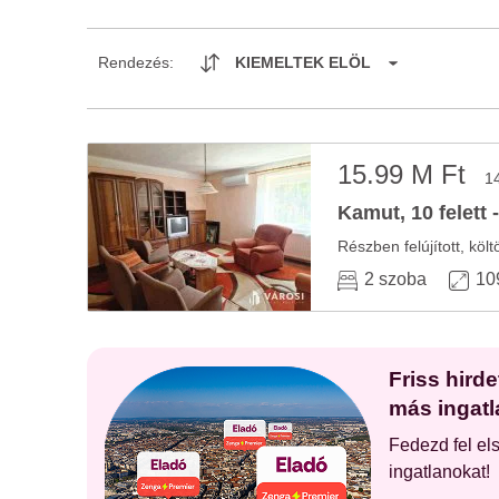
Rendezés:
KIEMELTEK ELÖL
15.99 M Ft
1
Kamut, 10 felett 
Részben felújított, kö
2 szoba
10
Friss hird
más ingatl
Fedezd fel el
ingatlanokat!