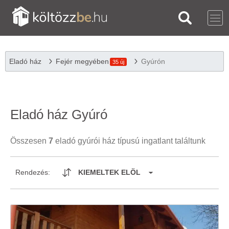
Eladó ház
Fejér megyében
Gyúrón
35 új
Eladó ház Gyúró
Összesen
7
eladó gyúrói ház típusú ingatlant találtunk
Rendezés:
KIEMELTEK ELÖL