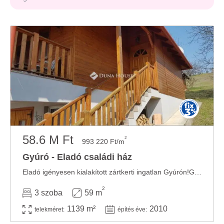
58.6 M Ft
2
993 220 Ft/m
Gyúró - Eladó családi ház
Eladó igényesen kialakított zártkerti ingatlan Gyúrón!Gyúró csendes, nyugodt részén, a ...
2
3 szoba
59 m
1139 m²
2010
telekméret:
építés éve: