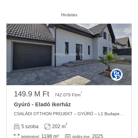
149.9 M Ft
2
742 079 Ft/m
Gyúró - Eladó ikerház
CSALÁDI OTTHON PROJEKT – GYÚRÓ – L1 Budapesttől 30 km távolságra, 1198 nm alapterületű ...
2
5 szoba
202 m
1198 m²
2025
telekméret:
építés éve: