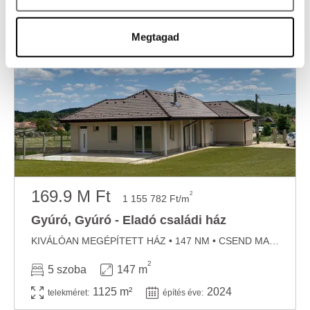
pontban
. Bármikor módosíthatja vagy visszavonhatja a
Sütinyilatkozathoz való hozzájárulását.
Megtagad
Sütiket használunk a tartalmak és hirdetések személyre
szabásához, közösségi funkciók biztosításához,
valamint weboldalforgalmunk elemzéséhez. Ezenkívül
közösségi média-, hirdető- és elemező partnereinkkel
megosztjuk az Ön weboldalhasználatra vonatkozó
adatait, akik kombinálhatják az adatokat más olyan
adatokkal, amelyeket Ön adott meg számukra vagy az
Ön által használt más szolgáltatásokból gyűjtöttek.
169.9 M Ft
2
1 155 782 Ft/m
Gyúró, Gyúró - Eladó családi ház
KIVÁLÓAN MEGÉPÍTETT HÁZ • 147 NM • CSEND MAGAS MŰSZAKI TARTALOM • KÖZEL BUDAPESTHEZ ...
2
5 szoba
147 m
1125 m²
2024
telekméret:
építés éve: