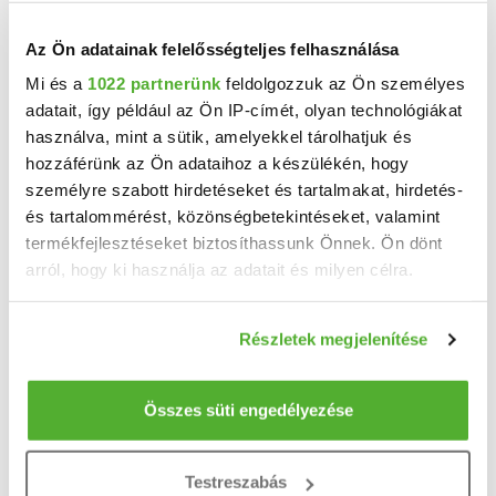
Az Ön adatainak felelősségteljes felhasználása
Mi és a
1022 partnerünk
feldolgozzuk az Ön személyes
adatait, így például az Ön IP-címét, olyan technológiákat
használva, mint a sütik, amelyekkel tárolhatjuk és
hozzáférünk az Ön adataihoz a készülékén, hogy
személyre szabott hirdetéseket és tartalmakat, hirdetés-
és tartalommérést, közönségbetekintéseket, valamint
termékfejlesztéseket biztosíthassunk Önnek. Ön dönt
arról, hogy ki használja az adatait és milyen célra.
110 M Ft
2
440 000 Ft/m
Ha engedélyezi, a következőt is meg szeretnénk tenni:
Gyúró - Eladó családi ház
Részletek megjelenítése
Információgyűjtés az Ön földrajzi elhelyezkedéséről
Eladó Gyúrón családi ház 110 M Ft Építés éve : 1984 Falazata: Porotherm ...
pár méteres pontossággal
2
5 szoba
250 m
Az Ön készülékén beazonosítása annak konkrét
Összes süti engedélyezése
tulajdonságainak (ujjlenyomat) aktív ellenőrzésével
1438 m²
1984
telekméret:
építés éve:
Tudjon meg többet személyes adatainak feldolgozási
Testreszabás
módjairól és adja meg preferenciáit a
Részletek