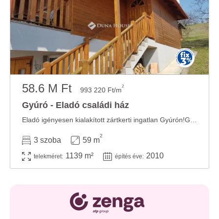
58.6 M Ft
2
993 220 Ft/m
Gyúró - Eladó családi ház
Eladó igényesen kialakított zártkerti ingatlan Gyúrón!Gyúró csendes, nyugodt részén, a ...
2
3 szoba
59 m
1139 m²
2010
telekméret:
építés éve: