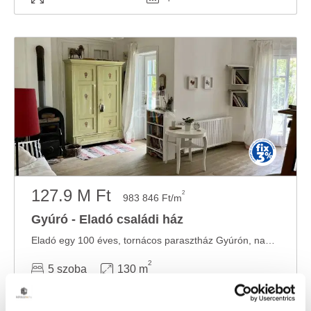
127.9 M Ft
2
983 846 Ft/m
Gyúró - Eladó családi ház
Eladó egy 100 éves, tornácos parasztház Gyúrón, nagy telekkel és gazdálkodásra alkalmas ...
2
5 szoba
130 m
1800 m²
1928
telekméret:
építés éve: