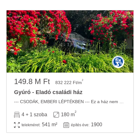
149.8 M Ft
2
832 222 Ft/m
Gyúró - Eladó családi ház
--- CSODÁK, EMBERI LÉPTÉKBEN --- Ez a ház nem akar többnek látszani, mint ami. Egyszerűen, ...
2
4 + 1 szoba
180 m
541 m²
1900
telekméret:
építés éve: