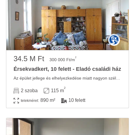
34.5 M Ft
2
300 000 Ft/m
Érsekvadkert, 10 felett - Eladó családi ház
Az épület jellege és elhelyezkedése miatt nagyon széles körben érdekelheti az ingatlan ...
2
2 szoba
115 m
890 m²
10 felett
telekméret: