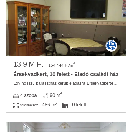
13.9 M Ft
2
154 444 Ft/m
Érsekvadkert, 10 felett - Eladó családi ház
Egy hosszú parasztház került eladásra Érsekvadkerten, amely ideális választás lehet azok ...
2
4 szoba
90 m
1486 m²
10 felett
telekméret: