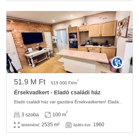
51.9 M Ft
2
519 000 Ft/m
Érsekvadkert - Eladó családi ház
Eladó családi ház vár gazdára Érsekvadkerten! Eladásra kínálok a Cserhát dombjai ...
2
3 szoba
100 m
2535 m²
1960
telekméret:
építés éve: