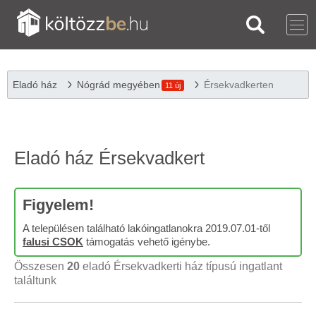
Eladó ház
Nógrád megyében
Érsekvadkerten
11 új
Eladó ház Érsekvadkert
Figyelem!
A településen található lakóingatlanokra 2019.07.01-től
falusi CSOK
támogatás vehető igénybe.
Összesen
20
eladó Érsekvadkerti ház típusú ingatlant
találtunk