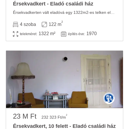
Érsekvadkert - Eladó családi ház
Érsekvadkerten vált eladóvá egy 1322m2-es telken elhelyezkedő, 122m2 hasznos alapterületű, ...
2
4 szoba
122 m
1322 m²
1970
telekméret:
építés éve:
23 M Ft
2
232 323 Ft/m
Érsekvadkert, 10 felett - Eladó családi ház