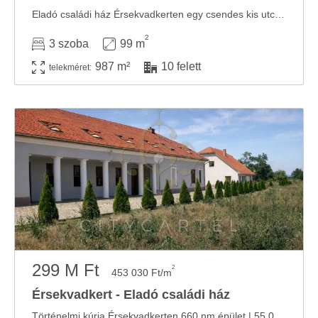
Eladó családi ház Érsekvadkerten egy csendes kis utcában – Alakítsa saját igényére! ...
2
3 szoba
99 m
987 m²
10 felett
telekméret:
299 M Ft
2
453 030 Ft/m
Érsekvadkert - Eladó családi ház
Történelmi kúria Érsekvadkerten 660 nm épület | 55.000 nm (5,5 hektár) telek | 10+2 szoba | ...