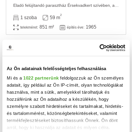
Eladó felújítandó parasztház Érsekvadkert szívében, a Petőfi utcában. Az ingatlan egy 851 ...
2
1 szoba
59 m
851 m²
1965
telekméret:
építés éve:
Az Ön adatainak felelősségteljes felhasználása
Mi és a
1022 partnerünk
feldolgozzuk az Ön személyes
adatait, így például az Ön IP-címét, olyan technológiákat
használva, mint a sütik, amelyekkel tárolhatjuk és
hozzáférünk az Ön adataihoz a készülékén, hogy
személyre szabott hirdetéseket és tartalmakat, hirdetés-
35 M Ft
2
304 348 Ft/m
és tartalommérést, közönségbetekintéseket, valamint
termékfejlesztéseket biztosíthassunk Önnek. Ön dönt
Érsekvadkert, 10 felett - Eladó családi ház
arról, hogy ki használja az adatait és milyen célra.
**Eladó családi ház Érsekvadkerten nyugodt környezetben!** Érsekvadkert egyik legjobb ...