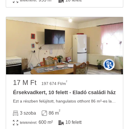
telekméret:
17 M Ft
2
197 674 Ft/m
Érsekvadkert, 10 felett - Eladó családi ház
Ezt a részben felújított, hangulatos otthont 86 m²-es lakótérrel és 600 m²-es ...
2
3 szoba
86 m
600 m²
10 felett
telekméret: