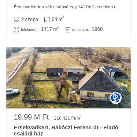
Érsekvadkerten vált eladóvá egy 1417m2-es telken elhelyezkedő, 64m2-es, vegyes falazatú, két ...
2
2 szoba
64 m
1417 m²
1960
telekméret:
építés éve:
19.99 M Ft
2
210 421 Ft/m
Érsekvadkert, Rákóczi Ferenc út - Eladó
családi ház