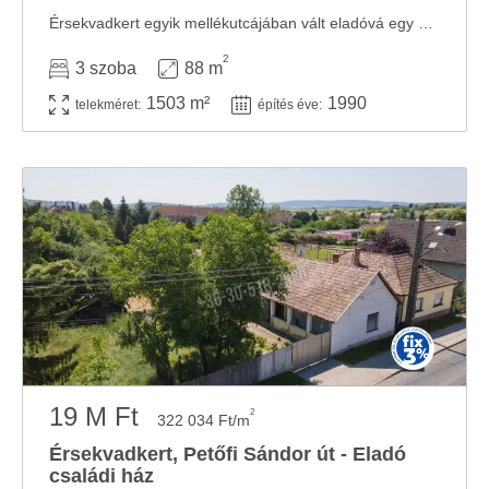
Érsekvadkert egyik mellékutcájában vált eladóvá egy 1503m2-es, gazdálkodásra is kiválóan ...
2
3 szoba
88 m
1503 m²
1990
telekméret:
építés éve:
19 M Ft
2
322 034 Ft/m
Érsekvadkert, Petőfi Sándor út - Eladó
családi ház