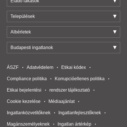
Eladó lakások
Települések
Albérletek
Budapesti ingatlanok
ÁSZF
Adatvédelem
Etikai kódex
Compliance politika
Korrupcióellenes politika
Etikai bejelentési
rendszer tájékoztató
Cookie kezelése
Médiaajánlat
Ingatlanközvetítőknek
Ingatlanfejlesztőknek
Magánszemélyeknek
Ingatlan ártérkép