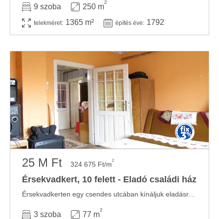
2
9 szoba
250 m
1365 m²
1792
telekméret:
építés éve:
25 M Ft
2
324 675 Ft/m
Érsekvadkert, 10 felett - Eladó családi ház
Érsekvadkerten egy csendes utcában kínáljuk eladásra ezt a 77 m² hasznos alapterületű, ...
2
3 szoba
77 m