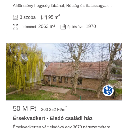
A Börzsöny hegység lábánál, Rétság és Balassagyarmat között elhelyezkedő ...
2
3 szoba
95 m
2063 m²
1970
telekméret:
építés éve:
50 M Ft
2
203 252 Ft/m
Érsekvadkert - Eladó családi ház
Érsekvadkerten vált eladóvá egy 3679 négyzetméteres, két utcára nyíló telken ...