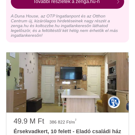
További részletek a zenga.hu-n
A Duna House, az OTP Ingatlanpont és az Otthon
Centrum új, kizárólagos hirdetéseinek nagy részét a
zenga.hu és koltozzbe.hu ingatlankeresőn láthatod
legelőször, és a feltöltéstől két hétig nem érhetők el más
ingatlankeresőn!
49.9 M Ft
2
386 822 Ft/m
Érsekvadkert, 10 felett - Eladó családi ház