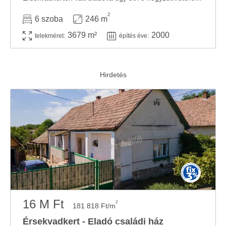
2
6 szoba
246 m
3679 m²
2000
telekméret:
építés éve:
16 M Ft
2
181 818 Ft/m
Érsekvadkert - Eladó családi ház