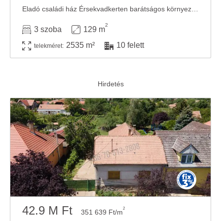
Eladó családi ház Érsekvadkerten barátságos környezetben! Egy különleges ingatlan várja ...
2
3 szoba
129 m
2535 m²
10 felett
telekméret:
42.9 M Ft
2
351 639 Ft/m