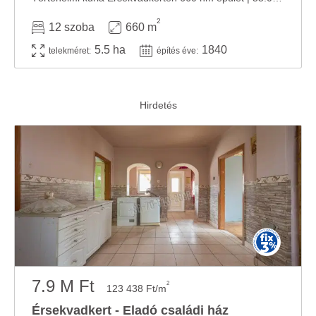
2
12 szoba
660 m
5.5 ha
1840
telekméret:
építés éve:
7.9 M Ft
2
123 438 Ft/m
Érsekvadkert - Eladó családi ház