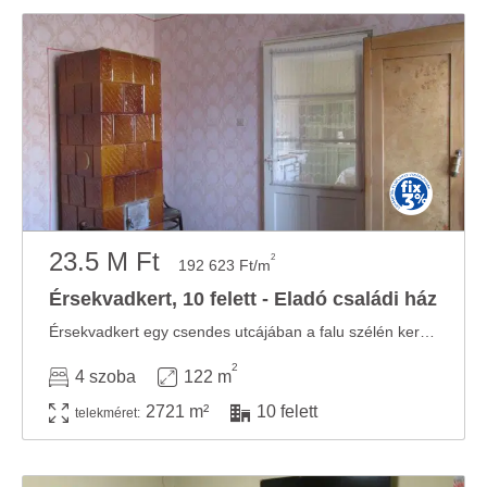
23.5 M Ft
2
192 623 Ft/m
Érsekvadkert, 10 felett - Eladó családi ház
Érsekvadkert egy csendes utcájában a falu szélén került eladó sorba ez a nagykapus ...
2
4 szoba
122 m
2721 m²
10 felett
telekméret: