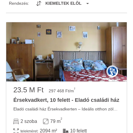
Rendezés:
KIEMELTEK ELÖL
23.5 M Ft
2
297 468 Ft/m
Érsekvadkert, 10 felett - Eladó családi ház
Eladó családi ház Érsekvadkerten – Ideális otthon zöld környezetben! Álmodott már egy ...
2
2 szoba
79 m
2094 m²
10 felett
telekméret: