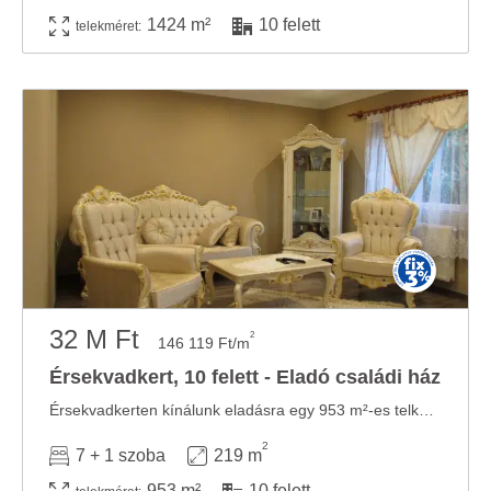
1424 m²
10 felett
telekméret:
32 M Ft
2
146 119 Ft/m
Érsekvadkert, 10 felett - Eladó családi ház
Érsekvadkerten kínálunk eladásra egy 953 m²-es telken található ingatlant két ...
2
7 + 1 szoba
219 m
953 m²
10 felett