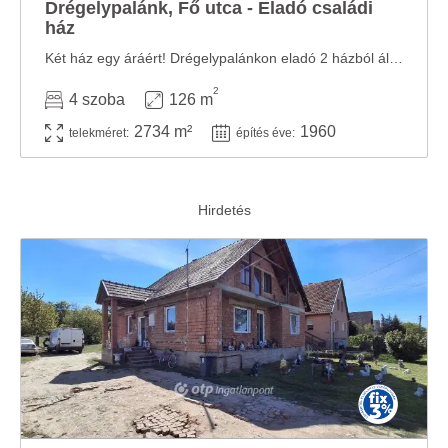
Drégelypalánk, Fő utca - Eladó családi
ház
Két ház egy áráért! Drégelypalánkon eladó 2 házból álló épületegyüttes ...
2
4 szoba
126 m
2734 m²
1960
telekméret:
építés éve: