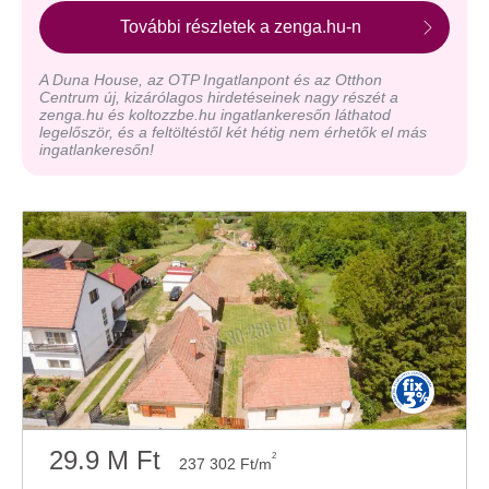
További részletek a zenga.hu-n
A Duna House, az OTP Ingatlanpont és az Otthon
Centrum új, kizárólagos hirdetéseinek nagy részét a
zenga.hu és koltozzbe.hu ingatlankeresőn láthatod
legelőször, és a feltöltéstől két hétig nem érhetők el más
ingatlankeresőn!
29.9 M Ft
2
237 302 Ft/m