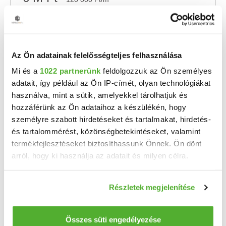
Drégelypalánk - Eladó családi ház
Drégelypalánk parasztház eladó!! Eladó Drégelypalánk szívében egy felújítandó családi ...
2
2 szoba
50 m
501 m²
telekméret:
Az Ön adatainak felelősségteljes felhasználása
Mi és a
1022 partnerünk
feldolgozzuk az Ön személyes
adatait, így például az Ön IP-címét, olyan technológiákat
használva, mint a sütik, amelyekkel tárolhatjuk és
hozzáférünk az Ön adataihoz a készülékén, hogy
személyre szabott hirdetéseket és tartalmakat, hirdetés-
és tartalommérést, közönségbetekintéseket, valamint
termékfejlesztéseket biztosíthassunk Önnek. Ön dönt
arról, hogy ki használja az adatait és milyen célra.
Ha engedélyezi, a következőt is meg szeretnénk tenni:
Részletek megjelenítése
47.9 M Ft
Információgyűjtés az Ön földrajzi elhelyezkedéséről
2
281 765 Ft/m
pár méteres pontossággal
Drégelypalánk, Fő út - Eladó családi ház
Az Ön készülékén beazonosítása annak konkrét
Összes süti engedélyezése