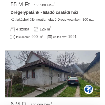
55 M Ft
2
436 508 Ft/m
Drégelypalánk - Eladó családi ház
Két lakásból álló ingatlan eladó Drégelypalnkon. 900 nm.-es telken álló családi ház ...
2
4 szoba
126 m
900 m²
1991
telekméret:
építés éve:
6 M Ft
2
120 000 Ft/m