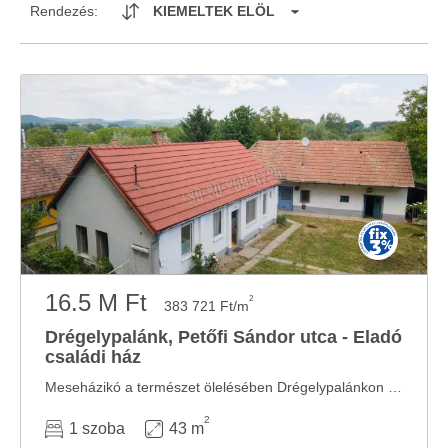
Rendezés:
KIEMELTEK ELÖL
16.5 M Ft
2
383 721 Ft/m
Drégelypalánk, Petőfi Sándor utca - Eladó
családi ház
Meseházikó a természet ölelésében Drégelypalánkon eladó! Az ingatlan csendes, átmenő ...
2
1 szoba
43 m