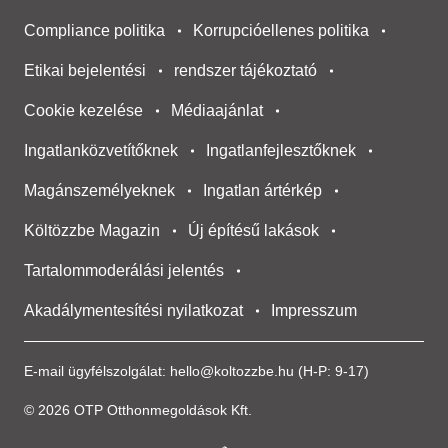
Compliance politika
Korrupcióellenes politika
Etikai bejelentési
rendszer tájékoztató
Cookie kezelése
Médiaajánlat
Ingatlanközvetítőknek
Ingatlanfejlesztőknek
Magánszemélyeknek
Ingatlan ártérkép
Költözzbe Magazin
Új építésű lakások
Tartalommoderálási jelentés
Akadálymentesítési nyilatkozat
Impresszum
E-mail ügyfélszolgálat:
hello@koltozzbe.hu
(H-P: 9-17)
© 2026 OTP Otthonmegoldások Kft.