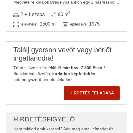
Megvételre kínálok Drégelypalánkon egy 2 házrészből álló, 90 négyzetméter ...
2
2 + 1 szoba
90 m
1500 m²
1975
telekméret:
építés éve:
Találj gyorsan vevőt vagy bérlőt
ingatlanodra!
Több százezer érdeklődő
már havi 7 800 Ft-tól!
Bankkártyás fizetés,
korlátlan képfeltöltés
,
pofonegyszerű hirdetésfeladás!
HIRDETÉS FELADÁSA
HIRDETÉSFIGYELŐ
Nem találod amit keresel? Add meg email címedet és