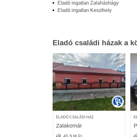
Eladó ingatlan Zalaháshágy
Eladó ingatlan Keszthely
Eladó családi házak a k
ELADÓ CSALÁDI HÁZ
E
Zalakomár
P
45.9 M Ft