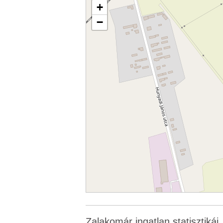
+
−
Zalakomár ingatlan statisztikái