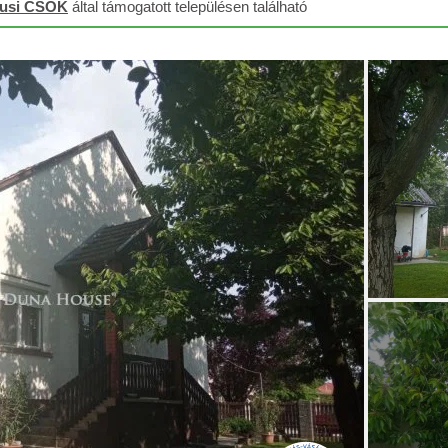
lusi CSOK
által támogatott településen található