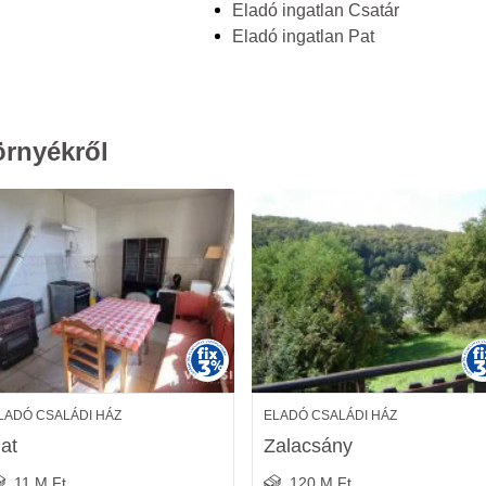
Eladó ingatlan Csatár
Eladó ingatlan Pat
örnyékről
LADÓ CSALÁDI HÁZ
ELADÓ CSALÁDI HÁZ
at
Zalacsány
11 M Ft
120 M Ft