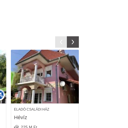
ELADÓ CSALÁDI HÁZ
ELADÓ CSALÁDI HÁZ
Hévíz
Zalakomár
225 M Ft
35.9 M Ft