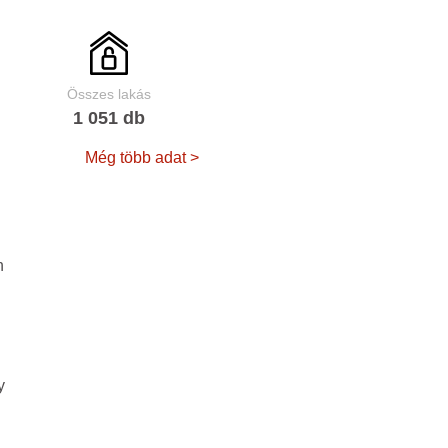
Összes lakás
1 051 db
Még több adat >
n
y