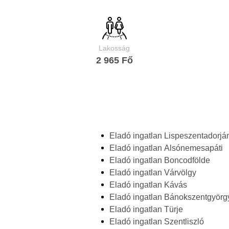
Lakosság
2 965 Fő
Eladó ingatlan Lispeszentadorjá
Eladó ingatlan Alsónemesapáti
Eladó ingatlan Boncodfölde
Eladó ingatlan Várvölgy
Eladó ingatlan Kávás
Eladó ingatlan Bánokszentgyörg
Eladó ingatlan Türje
Eladó ingatlan Szentliszló