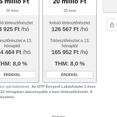
5 millió Ft
20 millió Ft
20 évre
20 évre
ló törlesztőrészlet
Induló törlesztőrészlet
4 925 Ft
/hó
126 567 Ft
/hó
esztőrészlet a 13.
Törlesztőrészlet a 13.
hónaptól
hónaptól
4 464 Ft
/hó
165 952 Ft
/hó
THM: 8,0 %
THM: 8,0 %
ÉRDEKEL
ÉRDEKEL
ül ajánlattételnek.
Az OTP Évnyerő Lakáshitelei 1 éves
ő 12 hónapban alacsonyabb a havi törlesztőrészlet. A
gkezdeni.