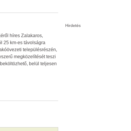
éről híres Zalakaros,
ól 25 km-es távolságra
lakóövezeti településrészén,
yszerű megközelítését teszi
beköltözhető, belül teljesen