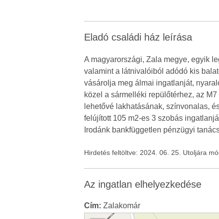
Eladó családi ház leírása
A magyarországi, Zala megye, egyik leg
valamint a látnivalóiból adódó kis bal
vásárolja meg álmai ingatlanját, nyara
közel a sármelléki repülőtérhez, az M7
lehetővé lakhatásának, színvonalas, és
felújított 105 m2-es 3 szobás ingatlanj
Irodánk bankfüggetlen pénzügyi tanácsa
Hirdetés feltöltve: 2024. 06. 25. Utoljára m
Az ingatlan elhelyezkedése
Cím:
Zalakomár