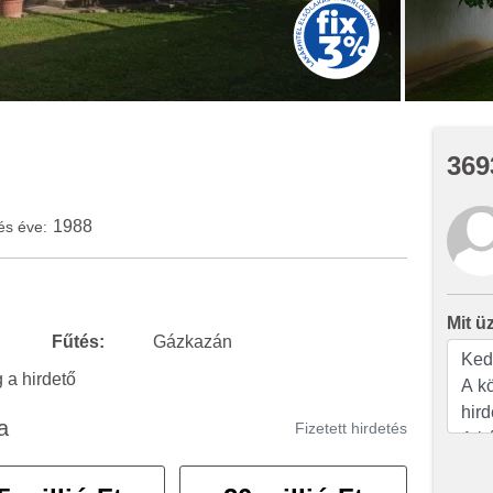
369
1988
és éve:
Mit ü
Fűtés:
Gázkazán
a hirdető
a
Fizetett hirdetés