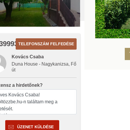
3999311
TELEFONSZÁM FELFEDÉSE
Kovács Csaba
Duna House - Nagykanizsa, Fő
út
zensz a hirdetőnek?
ÜZENET KÜLDÉSE