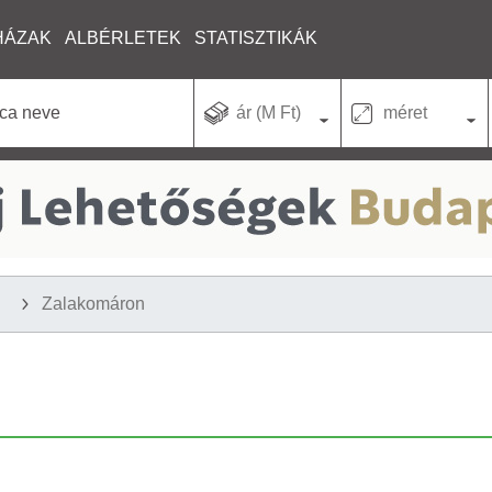
HÁZAK
ALBÉRLETEK
STATISZTIKÁK
ár (M Ft)
méret
Zalakomáron