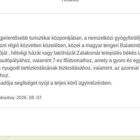
jelentősebb turisztikai központjában, a nemzetközi gyógyfürdőj
atoni régió közvetlen közelében, közel a magyar tengeri Balatont
lóját , hétvégi házát vagy lakóházát Zalakomár település békés 
 autópályához, valamint 7-es főútvonalhoz, amely a gyors és eg
 nyugodt tartózkodásának biztosításához, valamint. az azonnal 
ához.
dója segítséget nyújt a teljes körű ügyintézésben.
ódosítva: 2026. 08. 07.