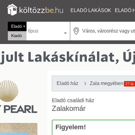
ELADÓ LAKÁSOK
ELADÓ 
Eladó
típus
Kiadó
Eladó ház
Zala megyében
27 új
Eladó családi ház
Zalakomár
Figyelem!