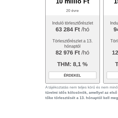
10 millió Ft
1
20 évre
Induló törlesztőrészlet
Indu
63 284 Ft
/hó
9
Törlesztőrészlet a 13.
Törl
hónaptól
82 976 Ft
/hó
12
THM: 8,1 %
ÉRDEKEL
A tájékoztatás nem teljes körű és nem minős
türelmi idős kölcsönök, amellyel az els
tőke törlesztését a 13. hónaptól kell me