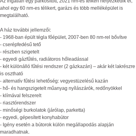
Az ingatlan egy parkosított, 2021 nm-es telken helyezkedik el,
ahol egy 60 nm-es télikert, garázs és több melléképület is
megtalálható.
A ház további jellemzői:
- 1968-ban épült tégla főépület, 2007-ben 80 nm-rel bővítve
- cserépfedésű tető
- részben szigetelt
- egyedi gázfűtés, radiátoros hőleadással
- két különálló fűtési rendszer (2 gázkazán) – akár két lakrészre
is osztható
- alternatív fűtési lehetőség: vegyestüzelésű kazán
- hő- és hangszigetelt műanyag nyílászárók, redőnyökkel
- klímával felszerelt
- riasztórendszer
- minőségi burkolatok (járólap, parketta)
- egyedi, gépesített konyhabútor
- Igény esetén a bútorok külön megállapodás alapján
maradhatnak.