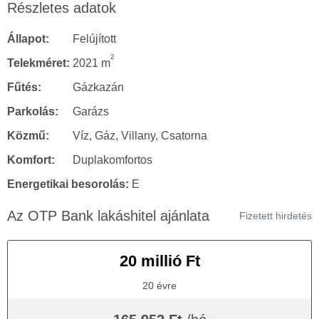
Részletes adatok
Állapot:
Felújított
2
Telekméret:
2021 m
Fűtés:
Gázkazán
Parkolás:
Garázs
Közmű:
Víz, Gáz, Villany, Csatorna
Komfort:
Duplakomfortos
Energetikai besorolás:
E
Az OTP Bank lakáshitel ajánlata
Fizetett hirdetés
20 millió Ft
20 évre