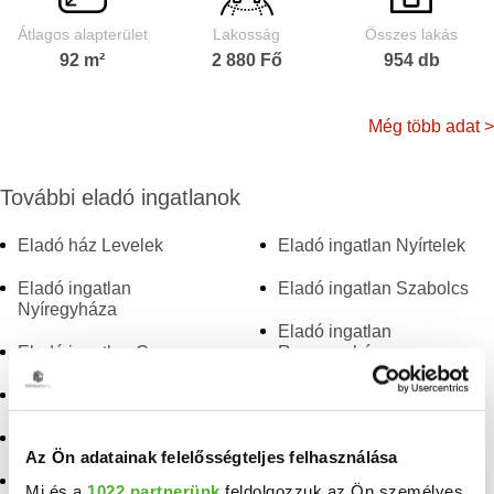
Átlagos alapterület
Lakosság
Összes lakás
92 m²
2 880 Fő
954 db
Még több adat >
További eladó ingatlanok
Eladó ház Levelek
Eladó ingatlan Nyírtelek
Eladó ingatlan
Eladó ingatlan Szabolcs
Nyíregyháza
Eladó ingatlan
Eladó ingatlan Csenger
Ramocsaháza
Eladó ingatlan Tiszarád
Eladó ingatlan Kisvarsány
Eladó ingatlan Tiszavasvári
Eladó ingatlan
Az Ön adatainak felelősségteljes felhasználása
Szamosszeg
Eladó ingatlan
Mi és a
1022 partnerünk
feldolgozzuk az Ön személyes