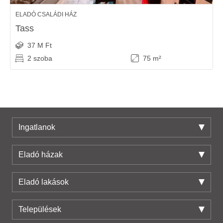
ELADÓ CSALÁDI HÁZ
Tass
37 M Ft
2 szoba
75 m²
Ingatlanok
Eladó házak
Eladó lakások
Települések