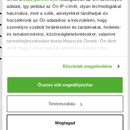
Gávavencsellő
Eladó ingatlan Tyukod
adatait, így például az Ön IP-címét, olyan technológiákat
használva, mint a sütik, amelyekkel tárolhatjuk és
Eladó ingatlan Gemzse
Eladó ingatlan
Nagyvarsány
hozzáférünk az Ön adataihoz a készülékén, hogy
Eladó ingatlan Ajak
személyre szabott hirdetéseket és tartalmakat, hirdetés-
Eladó ingatlan Bököny
és tartalommérést, közönségbetekintéseket, valamint
Eladó ingatlan Tiszakóród
termékfejlesztéseket biztosíthassunk Önnek. Ön dönt
Eladó ingatlan Nagydobos
Eladó ingatlan Kékcse
arról, hogy ki használja az adatait és milyen célra.
Eladó ingatlan Gégény
Ha engedélyezi, a következőt is meg szeretnénk tenni:
Részletek megjelenítése
Információgyűjtés az Ön földrajzi elhelyezkedéséről
TELEFONSZÁM FELFEDÉSE
pár méteres pontossággal
+36 70 779
Az Ön készülékén beazonosítása annak konkrét
Összes süti engedélyezése
tulajdonságainak (ujjlenyomat) aktív ellenőrzésével
Tudjon meg többet személyes adatainak feldolgozási
Honfoglaló Ingatlanközvetítő iroda
Testreszabás
módjairól és adja meg preferenciáit a
Részletek
referens
pontban
. Bármikor módosíthatja vagy visszavonhatja a
Sütinyilatkozathoz való hozzájárulását.
Megtagad