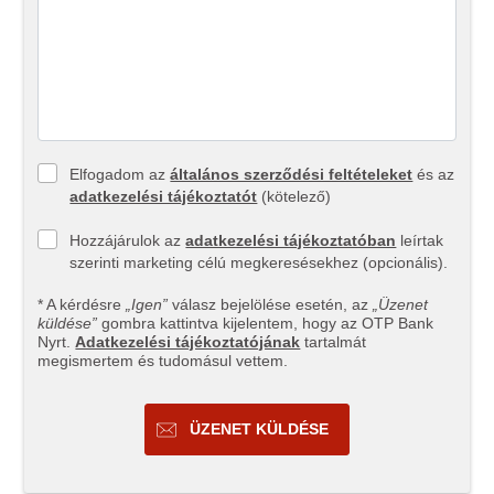
Elfogadom az
általános szerződési feltételeket
és az
adatkezelési tájékoztatót
(kötelező)
Hozzájárulok az
adatkezelési tájékoztatóban
leírtak
szerinti marketing célú megkeresésekhez (opcionális).
* A kérdésre
„Igen”
válasz bejelölése esetén, az
„Üzenet
küldése”
gombra kattintva kijelentem, hogy az OTP Bank
Nyrt.
Adatkezelési tájékoztatójának
tartalmát
megismertem és tudomásul vettem.
ÜZENET KÜLDÉSE