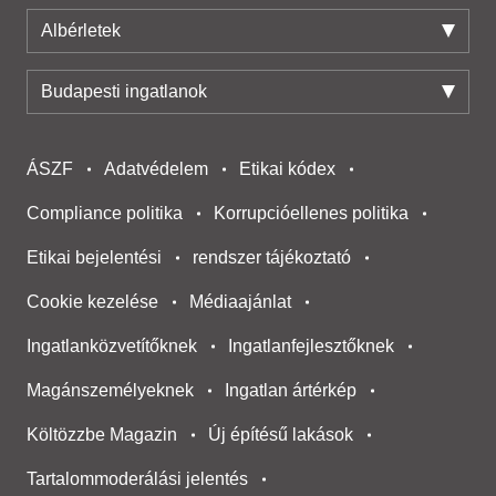
Albérletek
Budapesti ingatlanok
ÁSZF
Adatvédelem
Etikai kódex
Compliance politika
Korrupcióellenes politika
Etikai bejelentési
rendszer tájékoztató
Cookie kezelése
Médiaajánlat
Ingatlanközvetítőknek
Ingatlanfejlesztőknek
Magánszemélyeknek
Ingatlan ártérkép
Költözzbe Magazin
Új építésű lakások
Tartalommoderálási jelentés