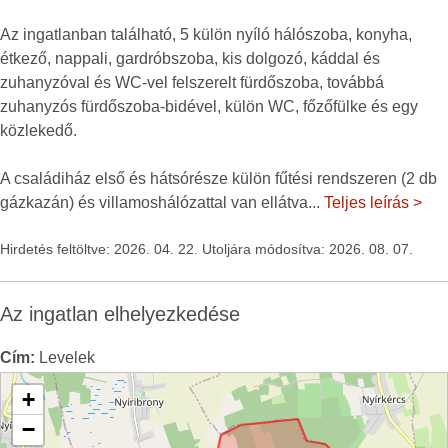
Az ingatlanban található, 5 külön nyíló hálószoba, konyha,
étkező, nappali, gardróbszoba, kis dolgozó, káddal és
zuhanyzóval és WC-vel felszerelt fürdőszoba, továbbá
zuhanyzós fürdőszoba-bidével, külön WC, főzőfülke és egy
közlekedő.
A családiház első és hátsórésze külön fűtési rendszeren (2 db
gázkazán) és villamoshálózattal van ellátva
...
Teljes leírás >
Hirdetés feltöltve: 2026. 04. 22. Utoljára módosítva: 2026. 08. 07.
Az ingatlan elhelyezkedése
Cím:
Levelek
+
−