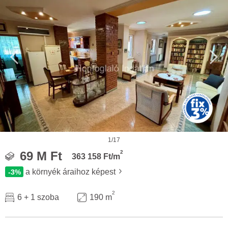
1/17
2
69 M Ft
363 158 Ft/m
a környék áraihoz képest
-3%
2
6 + 1 szoba
190 m