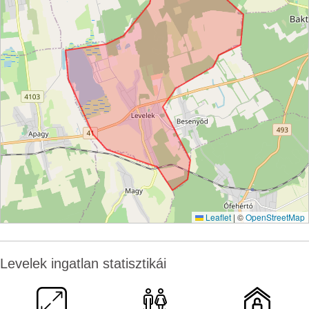
Leaflet
|
©
OpenStreetMap
Levelek ingatlan statisztikái