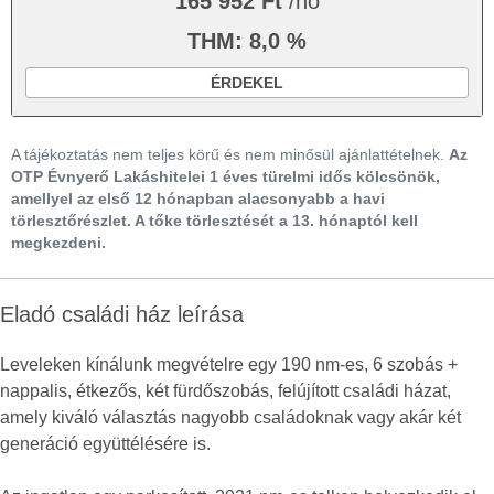
165 952 Ft
/hó
THM: 8,0 %
ÉRDEKEL
A tájékoztatás nem teljes körű és nem minősül ajánlattételnek.
Az
OTP Évnyerő Lakáshitelei 1 éves türelmi idős kölcsönök,
amellyel az első 12 hónapban alacsonyabb a havi
törlesztőrészlet. A tőke törlesztését a 13. hónaptól kell
megkezdeni.
Eladó családi ház leírása
Leveleken kínálunk megvételre egy 190 nm-es, 6 szobás +
nappalis, étkezős, két fürdőszobás, felújított családi házat,
amely kiváló választás nagyobb családoknak vagy akár két
generáció együttélésére is.