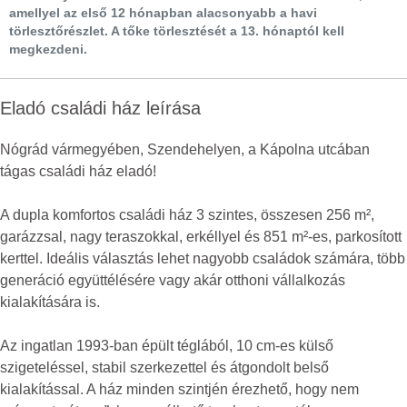
amellyel az első 12 hónapban alacsonyabb a havi
törlesztőrészlet. A tőke törlesztését a 13. hónaptól kell
megkezdeni.
Eladó családi ház leírása
Nógrád vármegyében, Szendehelyen, a Kápolna utcában
tágas családi ház eladó!
A dupla komfortos családi ház 3 szintes, összesen 256 m²,
garázzsal, nagy teraszokkal, erkéllyel és 851 m²-es, parkosított
kerttel. Ideális választás lehet nagyobb családok számára, több
generáció együttélésére vagy akár otthoni vállalkozás
kialakítására is.
Az ingatlan 1993-ban épült téglából, 10 cm-es külső
szigeteléssel, stabil szerkezettel és átgondolt belső
kialakítással. A ház minden szintjén érezhető, hogy nem