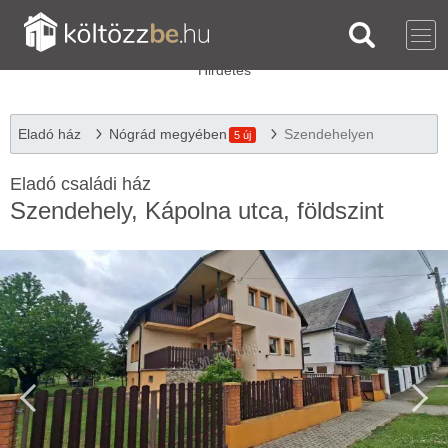
Eladó ház
Nógrád megyében
Szendehelyen
5 új
Eladó családi ház
Szendehely, Kápolna utca, földszint