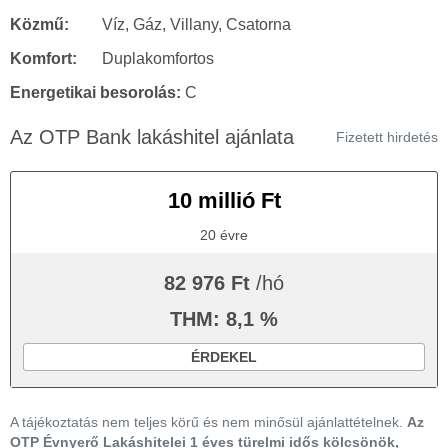
Közmű:
Víz, Gáz, Villany, Csatorna
Komfort:
Duplakomfortos
Energetikai besorolás:
C
Az OTP Bank lakáshitel ajánlata
Fizetett hirdetés
10 millió Ft
20 évre
82 976 Ft
/hó
THM: 8,1 %
ÉRDEKEL
A tájékoztatás nem teljes körű és nem minősül ajánlattételnek.
Az
OTP Évnyerő Lakáshitelei 1 éves türelmi idős kölcsönök,