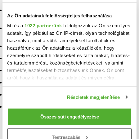
Eladó ingatlan Bér
Eladó ingatlan
Az Ön adatainak felelősségteljes felhasználása
Somoskőújfalu
Eladó ingatlan Endrefalva
Mi és a
1022 partnerünk
feldolgozzuk az Ön személyes
Eladó ingatlan
Eladó ingatlan Rimóc
adatait, így például az Ön IP-címét, olyan technológiákat
Borsosberény
használva, mint a sütik, amelyekkel tárolhatjuk és
Eladó ingatlan Palotás
Eladó ingatlan Kisecset
hozzáférünk az Ön adataihoz a készülékén, hogy
Eladó ingatlan Jobbágyi
személyre szabott hirdetéseket és tartalmakat, hirdetés-
Eladó ingatlan Vizslás
és tartalommérést, közönségbetekintéseket, valamint
Eladó ingatlan Szécsénke
termékfejlesztéseket biztosíthassunk Önnek. Ön dönt
Eladó ingatlan Becske
Eladó ingatlan Pásztó
arról, hogy ki használja az adatait és milyen célra.
Eladó ingatlan Nőtincs
Eladó ingatlan Dorogháza
Ha engedélyezi, a következőt is meg szeretnénk tenni:
Eladó ingatlan Szendehely
Részletek megjelenítése
Információgyűjtés az Ön földrajzi elhelyezkedéséről
Eladó ingatlan
pár méteres pontossággal
Drégelypalánk
Az Ön készülékén beazonosítása annak konkrét
Összes süti engedélyezése
tulajdonságainak (ujjlenyomat) aktív ellenőrzésével
TELEFONSZÁM FELFEDÉSE
Tudjon meg többet személyes adatainak feldolgozási
Testreszabás