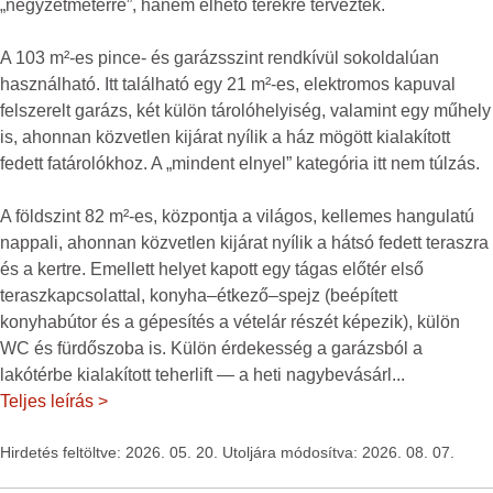
„négyzetméterre”, hanem élhető terekre tervezték.
A 103 m²-es pince- és garázsszint rendkívül sokoldalúan
használható. Itt található egy 21 m²-es, elektromos kapuval
felszerelt garázs, két külön tárolóhelyiség, valamint egy műhely
is, ahonnan közvetlen kijárat nyílik a ház mögött kialakított
fedett fatárolókhoz. A „mindent elnyel” kategória itt nem túlzás.
A földszint 82 m²-es, központja a világos, kellemes hangulatú
nappali, ahonnan közvetlen kijárat nyílik a hátsó fedett teraszra
és a kertre. Emellett helyet kapott egy tágas előtér első
teraszkapcsolattal, konyha–étkező–spejz (beépített
konyhabútor és a gépesítés a vételár részét képezik), külön
WC és fürdőszoba is. Külön érdekesség a garázsból a
lakótérbe kialakított teherlift — a heti nagybevásárl
...
Teljes leírás >
Hirdetés feltöltve: 2026. 05. 20. Utoljára módosítva: 2026. 08. 07.