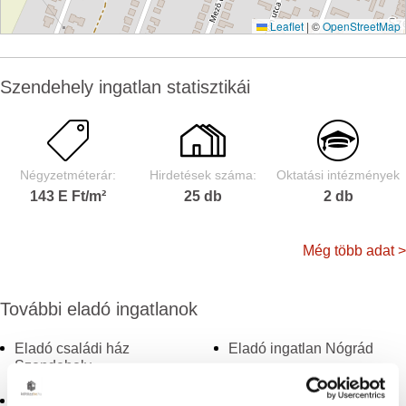
Leaflet
|
©
OpenStreetMap
Szendehely ingatlan statisztikái
Négyzetméterár:
Hirdetések száma:
Oktatási intézmények
143 E Ft/m²
25 db
2 db
Még több adat >
További eladó ingatlanok
Eladó családi ház
Eladó ingatlan Nógrád
Szendehely
Eladó ingatlan Szirák
Eladó ház Szendehely