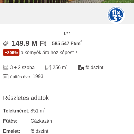
1/22
2
149.9 M Ft
585 547 Ft/m
a környék áraihoz képest
+309%
2
3 + 2 szoba
256 m
földszint
1993
építés éve:
Részletes adatok
2
Telekméret:
851 m
Fűtés:
Gázkazán
Emelet:
földszint