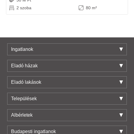
30 M Ft
2 szoba
80 m²
Ingatlanok
Eladó házak
Eladó lakások
Települések
Albérletek
Budapesti ingatlanok