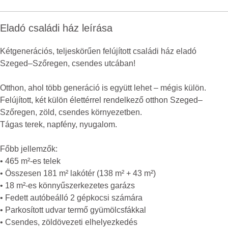
Eladó családi ház leírása
Kétgenerációs, teljeskörűen felújított családi ház eladó
Szeged–Szőregen, csendes utcában!
Otthon, ahol több generáció is együtt lehet – mégis külön.
Felújított, két külön élettérrel rendelkező otthon Szeged–
Szőregen, zöld, csendes környezetben.
Tágas terek, napfény, nyugalom.
Főbb jellemzők:
• 465 m²-es telek
• Összesen 181 m² lakótér (138 m² + 43 m²)
• 18 m²-es könnyűszerkezetes garázs
• Fedett autóbeálló 2 gépkocsi számára
• Parkosított udvar termő gyümölcsfákkal
• Csendes, zöldövezeti elhelyezkedés