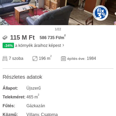
1/22
2
115 M Ft
586 735 Ft/m
a környék áraihoz képest
-34%
2
7 szoba
196 m
1984
építés éve:
Részletes adatok
Állapot:
Újszerű
2
Telekméret:
465 m
Fűtés:
Gázkazán
Közmű:
Villany, Csatorna