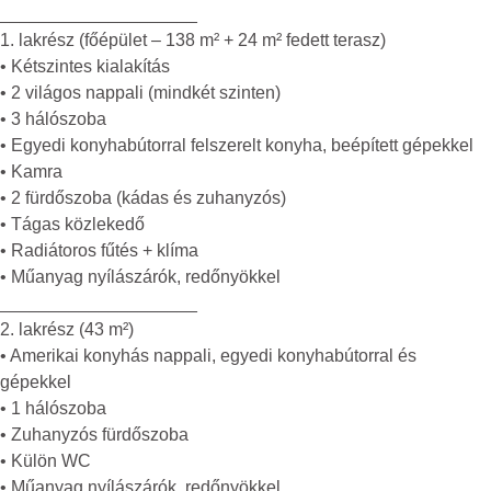
____________________
1. lakrész (főépület – 138 m² + 24 m² fedett terasz)
• Kétszintes kialakítás
• 2 világos nappali (mindkét szinten)
• 3 hálószoba
• Egyedi konyhabútorral felszerelt konyha, beépített gépekkel
• Kamra
• 2 fürdőszoba (kádas és zuhanyzós)
• Tágas közlekedő
• Radiátoros fűtés + klíma
• Műanyag nyílászárók, redőnyökkel
____________________
2. lakrész (43 m²)
• Amerikai konyhás nappali, egyedi konyhabútorral és
gépekkel
• 1 hálószoba
• Zuhanyzós fürdőszoba
• Külön WC
• Műanyag nyílászárók, redőnyökkel