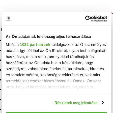
Még több adat >
További eladó ingatlanok
Az Ön adatainak felelősségteljes felhasználása
Eladó családi ház Szeged
Eladó ingatlan Nagyecsed
Mi és a
1022 partnerünk
feldolgozzuk az Ön személyes
Eladó ikerház Szeged
Eladó ingatlan Székkutas
adatait, így például az Ön IP-címét, olyan technológiákat
használva, mint a sütik, amelyekkel tárolhatjuk és
Eladó sorház Szeged
Eladó ingatlan Ilk
hozzáférünk az Ön adataihoz a készülékén, hogy
személyre szabott hirdetéseket és tartalmakat, hirdetés-
Eladó ház Szeged
Eladó ingatlan Deszk
és tartalommérést, közönségbetekintéseket, valamint
Eladó ingatlan Nyírmihálydi
Eladó ingatlan Bököny
termékfejlesztéseket biztosíthassunk Önnek. Ön dönt
arról, hogy ki használja az adatait és milyen célra.
Eladó ingatlan Röszke
Eladó ingatlan Jánkmajtis
Ha engedélyezi, a következőt is meg szeretnénk tenni:
Eladó ingatlan Anarcs
Eladó ingatlan
Részletek megjelenítése
Aranyosapáti
Információgyűjtés az Ön földrajzi elhelyezkedéséről
Eladó ingatlan Csenger
pár méteres pontossággal