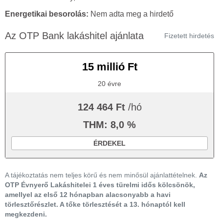
Energetikai besorolás:
Nem adta meg a hirdető
Az OTP Bank lakáshitel ajánlata
Fizetett hirdetés
15 millió Ft
20 évre
124 464 Ft
/hó
THM: 8,0 %
ÉRDEKEL
A tájékoztatás nem teljes körű és nem minősül ajánlattételnek.
Az
OTP Évnyerő Lakáshitelei 1 éves türelmi idős kölcsönök,
amellyel az első 12 hónapban alacsonyabb a havi
törlesztőrészlet. A tőke törlesztését a 13. hónaptól kell
megkezdeni.