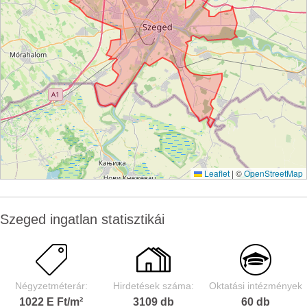
Leaflet
|
©
OpenStreetMap
Szeged ingatlan statisztikái
Négyzetméterár:
Hirdetések száma:
Oktatási intézmények
1022 E Ft/m²
3109 db
60 db