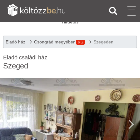
Eladó ház
Csongrád megyében
Szegeden
6 új
Eladó családi ház
Szeged