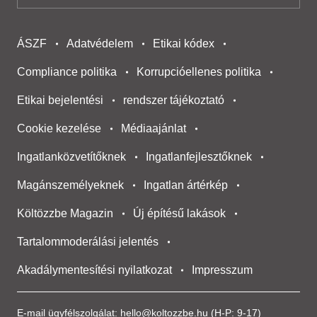
ÁSZF
Adatvédelem
Etikai kódex
Compliance politika
Korrupcióellenes politika
Etikai bejelentési
rendszer tájékoztató
Cookie kezelése
Médiaajánlat
Ingatlanközvetítőknek
Ingatlanfejlesztőknek
Magánszemélyeknek
Ingatlan ártérkép
Költözzbe Magazin
Új építésű lakások
Tartalommoderálási jelentés
Akadálymentesítési nyilatkozat
Impresszum
E-mail ügyfélszolgálat:
hello@koltozzbe.hu
(H-P: 9-17)