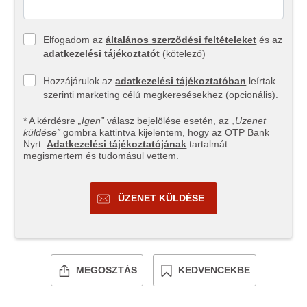
Elfogadom az
általános szerződési feltételeket
és az
adatkezelési tájékoztatót
(kötelező)
Hozzájárulok az
adatkezelési tájékoztatóban
leírtak
szerinti marketing célú megkeresésekhez (opcionális).
* A kérdésre
„Igen”
válasz bejelölése esetén, az
„Üzenet
küldése”
gombra kattintva kijelentem, hogy az OTP Bank
Nyrt.
Adatkezelési tájékoztatójának
tartalmát
megismertem és tudomásul vettem.
ÜZENET KÜLDÉSE
MEGOSZTÁS
KEDVENCEKBE