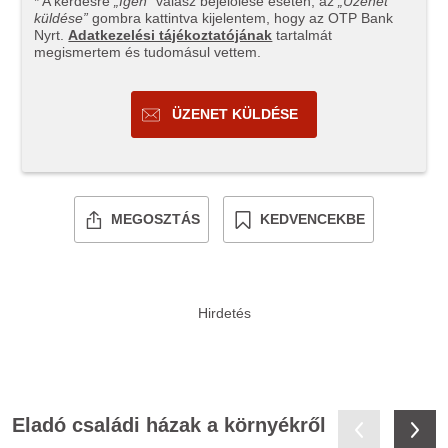
* A kérdésre
„Igen”
válasz bejelölése esetén, az
„Üzenet
küldése”
gombra kattintva kijelentem, hogy az OTP Bank
Nyrt.
Adatkezelési tájékoztatójának
tartalmát
megismertem és tudomásul vettem.
ÜZENET KÜLDÉSE
MEGOSZTÁS
KEDVENCEKBE
Eladó családi házak a környékről