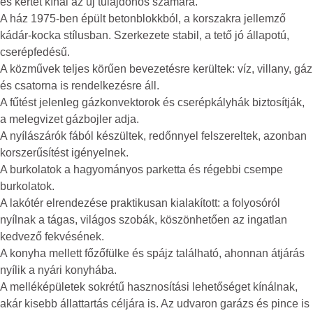
és kertet kínál az új tulajdonos számára.
A ház 1975-ben épült betonblokkból, a korszakra jellemző
kádár-kocka stílusban. Szerkezete stabil, a tető jó állapotú,
cserépfedésű.
A közművek teljes körűen bevezetésre kerültek: víz, villany, gáz
és csatorna is rendelkezésre áll.
A fűtést jelenleg gázkonvektorok és cserépkályhák biztosítják,
a melegvizet gázbojler adja.
A nyílászárók fából készültek, redőnnyel felszereltek, azonban
korszerűsítést igényelnek.
A burkolatok a hagyományos parketta és régebbi csempe
burkolatok.
A lakótér elrendezése praktikusan kialakított: a folyosóról
nyílnak a tágas, világos szobák, köszönhetően az ingatlan
kedvező fekvésének.
A konyha mellett főzőfülke és spájz található, ahonnan átjárás
nyílik a nyári konyhába.
A melléképületek sokrétű hasznosítási lehetőséget kínálnak,
akár kisebb állattartás céljára is. Az udvaron garázs és pince is