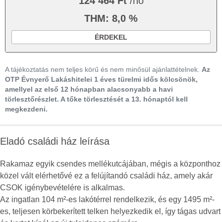
124 464 Ft
/hó
THM: 8,0 %
ÉRDEKEL
A tájékoztatás nem teljes körű és nem minősül ajánlattételnek.
Az
OTP Évnyerő Lakáshitelei 1 éves türelmi idős kölcsönök,
amellyel az első 12 hónapban alacsonyabb a havi
törlesztőrészlet. A tőke törlesztését a 13. hónaptól kell
megkezdeni.
Eladó családi ház leírása
Rakamaz egyik csendes mellékutcájában, mégis a központhoz
közel vált elérhetővé ez a felújítandó családi ház, amely akár
CSOK igénybevételére is alkalmas.
Az ingatlan 104 m²-es lakótérrel rendelkezik, és egy 1495 m²-
es, teljesen körbekerített telken helyezkedik el, így tágas udvart