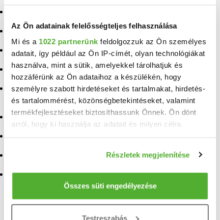
Eladó ingatlan Nagyhalász
Eladó ingatlan Nyírtét
Az Ön adatainak felelősségteljes felhasználása
Eladó ingatlan Levelek
Eladó ingatlan Olcsva
Mi és a
1022 partnerünk
feldolgozzuk az Ön személyes
Eladó ingatlan Nyírtelek
Eladó ingatlan Nyíribrony
adatait, így például az Ön IP-címét, olyan technológiákat
használva, mint a sütik, amelyekkel tárolhatjuk és
Eladó ingatlan Kékcse
Eladó ingatlan Buj
hozzáférünk az Ön adataihoz a készülékén, hogy
személyre szabott hirdetéseket és tartalmakat, hirdetés-
Eladó ingatlan
Eladó ingatlan
Ököritófülpös
Gávavencsellő
és tartalommérést, közönségbetekintéseket, valamint
termékfejlesztéseket biztosíthassunk Önnek. Ön dönt
Eladó ingatlan Sényő
Eladó ingatlan Máriapócs
arról, hogy ki használja az adatait és milyen célra.
Eladó ingatlan Nyírbátor
Eladó ingatlan Újfehértó
Ha engedélyezi, a következőt is meg szeretnénk tenni:
Részletek megjelenítése
Eladó ingatlan Szabolcs
Eladó ingatlan Ibrány
Információgyűjtés az Ön földrajzi elhelyezkedéséről
pár méteres pontossággal
Eladó ingatlan Tiszavasvári
Eladó ingatlan Rakamaz
Az Ön készülékén beazonosítása annak konkrét
Összes süti engedélyezése
tulajdonságainak (ujjlenyomat) aktív ellenőrzésével
TELEFONSZÁM FELFEDÉSE
Tudjon meg többet személyes adatainak feldolgozási
Testreszabás