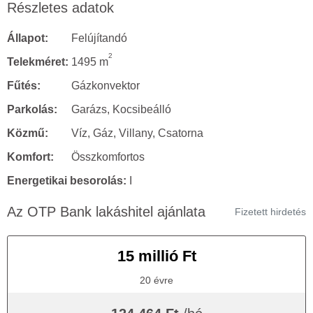
Részletes adatok
Állapot:
Felújítandó
2
Telekméret:
1495 m
Fűtés:
Gázkonvektor
Parkolás:
Garázs, Kocsibeálló
Közmű:
Víz, Gáz, Villany, Csatorna
Komfort:
Összkomfortos
Energetikai besorolás:
I
Az OTP Bank lakáshitel ajánlata
Fizetett hirdetés
15 millió Ft
20 évre