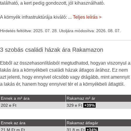
található, a kert pedig gondozott, jól kihasználható.
A környék infrastruktúrája kiváló:
...
Teljes leírás >
Hirdetés feltöltve: 2025. 07. 28. Utoljára módosítva: 2026. 08. 07.
3 szobás családi házak ára Rakamazon
Ebből az összehasonlításból megtudhatod, hogyan viszonyul a
lakás ára a környékbeli családi házak átlagos árához. Ez nem
azt jelenti, hogy ennyivel olcsóbb vagy drágább, mint amennyit
a lakás ér, hanem hogy ennyivel tér el a környékbeli átlagtól.
Ennek a m² ára
Rakamaz m² ár
202 e Ft
329 e Ft
39%
Ennek az ára
Rakamaz átlagár
21 M Ft m Ft
31.8 m Ft
34%