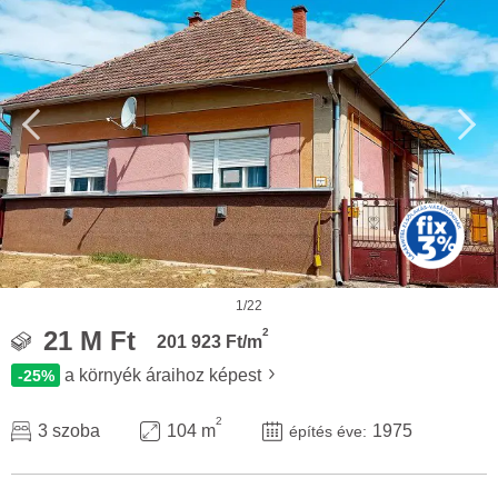
1/22
2
21 M Ft
201 923 Ft/m
a környék áraihoz képest
-25%
2
3 szoba
104 m
1975
építés éve: