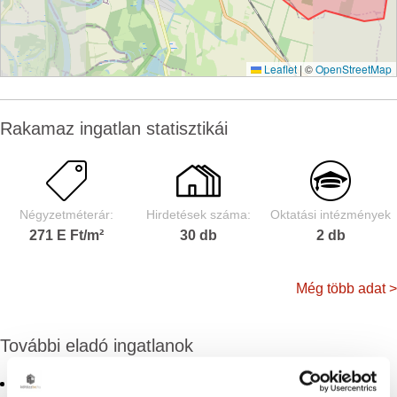
Leaflet
|
©
OpenStreetMap
Rakamaz ingatlan statisztikái
Négyzetméterár:
Hirdetések száma:
Oktatási intézmények
271 E Ft/m²
30 db
2 db
Még több adat >
További eladó ingatlanok
Eladó ház Rakamaz
Eladó ingatlan Tuzsér