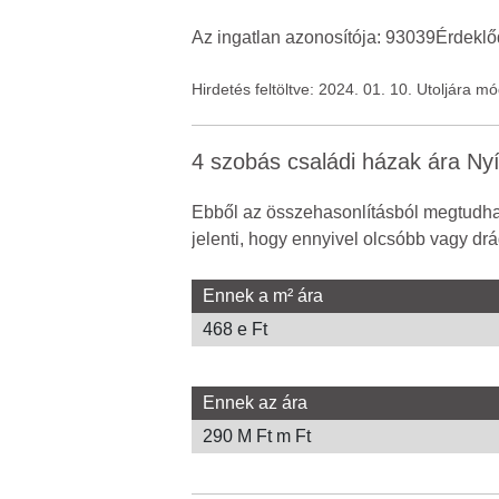
Az ingatlan azonosítója: 93039Érdeklődn
Hirdetés feltöltve: 2024. 01. 10. Utoljára m
4 szobás családi házak ára Ny
Ebből az összehasonlításból megtudhat
jelenti, hogy ennyivel olcsóbb vagy drá
Ennek a m² ára
468 e Ft
Ennek az ára
290 M Ft m Ft