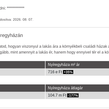
i: ************
ódosítva: 2026. 08. 07.
íregyházán
od, hogyan viszonyul a lakás ára a környékbeli családi házak 
gább, mint amennyit a lakás ér, hanem hogy ennyivel tér el a kör
Nyíregyháza m² ár
716 e Ft
35%
Nyíregyháza átlagár
104.7 m Ft
-177%