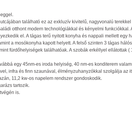
leggel.
utcájában található ez az exkluzív kivitelű, nagyvonalú terekke
saládi otthont modern technológiákkal és kényelmi funkciókkal. 
yezkedik el. A tágas terű nyitott konyha és nappali mellett egy
amint a mosókonyha kapott helyett. A felső szinten 3 tágas hál
int fürdőhelyiségek találhatóak. A szobák erkéllyel ellátottak 
továbbá egy 45nm-es iroda helyiség, 40 nm-es konditerem valam
el, infra és finn szaunával, élményzuhanyzókkal szolgálja az it
kazán, 11,2 kw-os napelem rendszer gondoskodik.
arázs tartozik.
végén is.