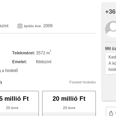
+36
szint
2009
építés éve:
Mit ü
2
Telekméret:
3572 m
Emelet:
földszint
a hirdető
a
Fizetett hirdetés
5 millió Ft
20 millió Ft
20 évre
20 évre