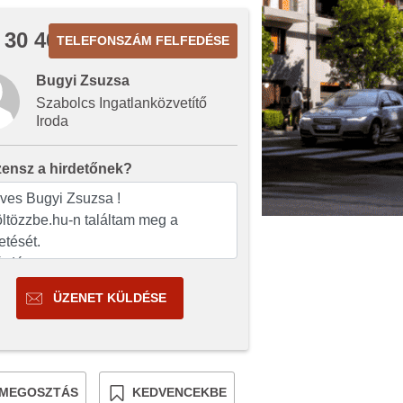
 30 409
TELEFONSZÁM FELFEDÉSE
Bugyi Zsuzsa
Szabolcs Ingatlanközvetítő
Iroda
zensz a hirdetőnek?
ÜZENET KÜLDÉSE
MEGOSZTÁS
KEDVENCEKBE