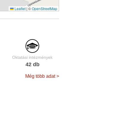
Leaflet
|
©
OpenStreetMap
Oktatási intézmények
42 db
Még több adat >