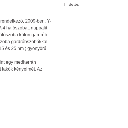
l rendelkező, 2009-ben, Y-
A 4 hálószobát, nappalit
 hálószoba külön gardrób
ószoba gardróbszobákkal
( 15 és 25 nm ) gyönyörű
int egy mediterrán
t lakók kényelmét. Az