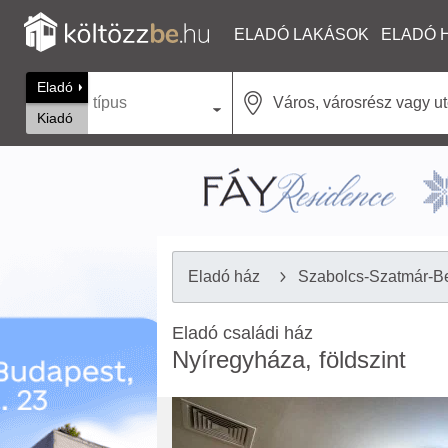
ELADÓ LAKÁSOK
ELADÓ 
Eladó
típus
Kiadó
Eladó ház
Szabolcs-Szatmár-B
Eladó családi ház
Nyíregyháza, földszint