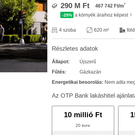
2
290 M Ft
467 742 Ft/m
a környék áraihoz képest
-29%
4 szoba
620 m²
föld
Részletes adatok
Állapot:
Újszerű
Fűtés:
Gázkazán
Energetikai besorolás:
Nem adta meg 
Az OTP Bank lakáshitel ajánlat
10 millió Ft
1
20 évre