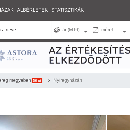
HÁZAK
ALBÉRLETEK
STATISZTIKÁK
ár (M Ft)
méret
ereg megyében
Nyíregyházán
59 új