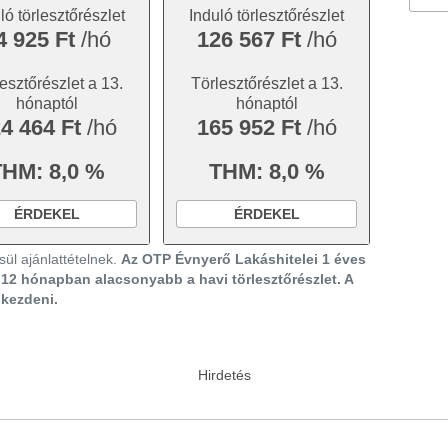
ló törlesztőrészlet
Induló törlesztőrészlet
4 925 Ft
/hó
126 567 Ft
/hó
esztőrészlet a 13.
Törlesztőrészlet a 13.
hónaptól
hónaptól
4 464 Ft
/hó
165 952 Ft
/hó
THM: 8,0 %
THM: 8,0 %
ÉRDEKEL
ÉRDEKEL
ül ajánlattételnek.
Az OTP Évnyerő Lakáshitelei 1 éves
ő 12 hónapban alacsonyabb a havi törlesztőrészlet. A
gkezdeni.