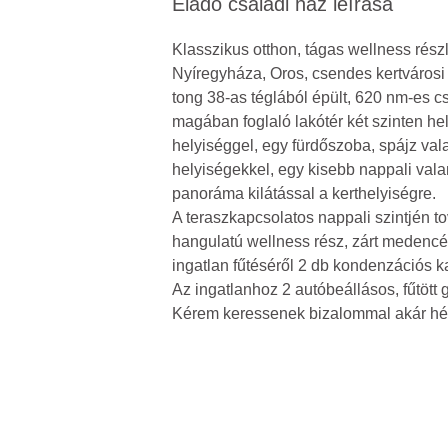
Eladó családi ház leírása
Klasszikus otthon, tágas wellness rész
Nyíregyháza, Oros, csendes kertvárosi 
tong 38-as téglából épült, 620 nm-es c
magában foglaló lakótér két szinten hel
helyiséggel, egy fürdőszoba, spájz val
helyiségekkel, egy kisebb nappali valam
panoráma kilátással a kerthelyiségre.
A teraszkapcsolatos nappali szintjén 
hangulatú wellness rész, zárt medencév
ingatlan fűtéséről 2 db kondenzációs 
Az ingatlanhoz 2 autóbeállásos, fűtött g
Kérem keressenek bizalommal akár hét