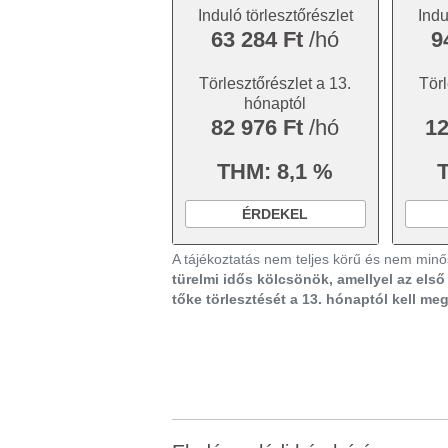
Induló törlesztőrészlet
Indu
63 284 Ft
/hó
9
Törlesztőrészlet a 13.
Törl
hónaptól
82 976 Ft
/hó
12
THM: 8,1 %
ÉRDEKEL
A tájékoztatás nem teljes körű és nem minős
türelmi idős kölcsönök, amellyel az els
tőke törlesztését a 13. hónaptól kell me