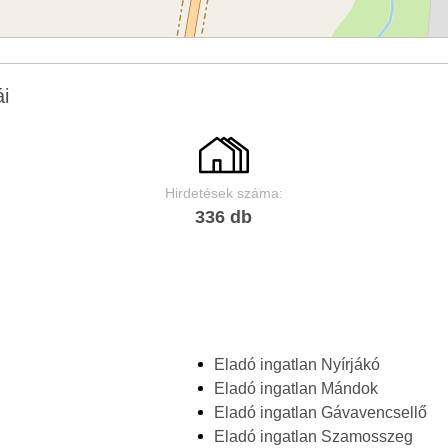
ái
Hirdetések száma:
336 db
Eladó ingatlan Nyírjákó
Eladó ingatlan Mándok
Eladó ingatlan Gávavencsellő
Eladó ingatlan Szamosszeg