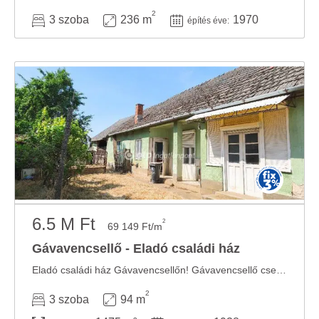
Ön által használt más szolgáltatásokból gyűjtöttek.
2
3 szoba
236 m
1970
építés éve:
6.5 M Ft
2
69 149 Ft/m
Gávavencsellő - Eladó családi ház
Eladó családi ház Gávavencsellőn! Gávavencsellő csendes, nyugodt részén eladó egy 94 ...
2
3 szoba
94 m