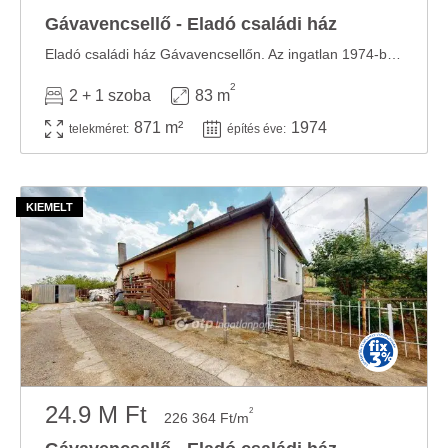
Gávavencsellő - Eladó családi ház
Eladó családi ház Gávavencsellőn. Az ingatlan 1974-ben épült szilikát falazattal, ...
2
2 + 1 szoba
83 m
871 m²
1974
telekméret:
építés éve:
24.9 M Ft
2
226 364 Ft/m