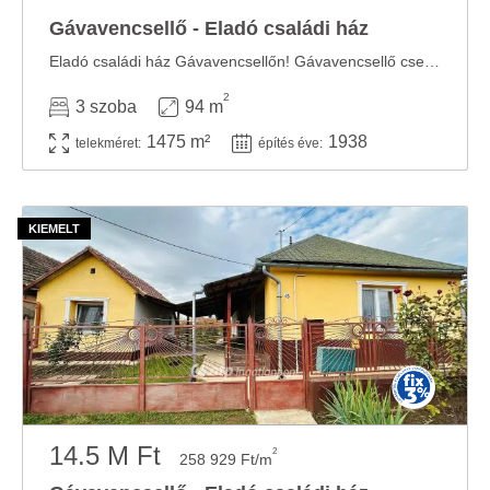
Gávavencsellő - Eladó családi ház
Eladó családi ház Gávavencsellőn! Gávavencsellő csendes, nyugodt részén eladó egy 94 ...
2
3 szoba
94 m
1475 m²
1938
telekméret:
építés éve:
14.5 M Ft
2
258 929 Ft/m