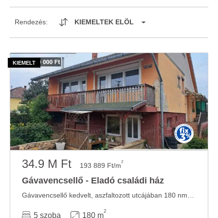
Rendezés:
KIEMELTEK ELÖL
34.9 M Ft
2
193 889 Ft/m
Gávavencsellő - Eladó családi ház
Gávavencsellő kedvelt, aszfaltozott utcájában 180 nm-es, nappali + 4 szobás ÖNÁLLÓ CSALÁDI ...
2
5 szoba
180 m