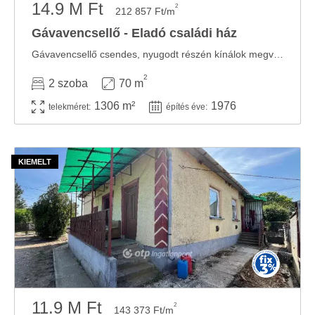
14.9 M Ft
2
212 857 Ft/m
Gávavencsellő - Eladó családi ház
Gávavencsellő csendes, nyugodt részén kínálok megvételre egy 70 m2 hasznos alapterületű, ...
2
2 szoba
70 m
1306 m²
1976
telekméret:
építés éve:
11.9 M Ft
2
143 373 Ft/m