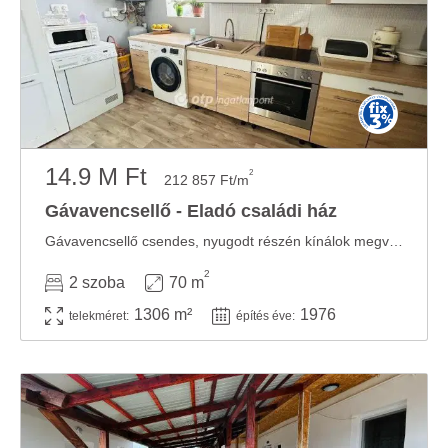
14.9 M Ft
2
212 857 Ft/m
Gávavencsellő - Eladó családi ház
Gávavencsellő csendes, nyugodt részén kínálok megvételre egy 70 m2 hasznos alapterületű, ...
2
2 szoba
70 m
1306 m²
1976
telekméret:
építés éve: