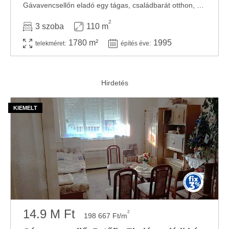
Gávavencsellőn eladó egy tágas, családbarát otthon, ahol valóban jut hely a közös ...
2
3 szoba
110 m
1780 m²
1995
telekméret:
építés éve:
14.9 M Ft
2
198 667 Ft/m