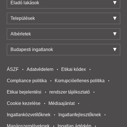
Eladó lakások
Települések
Albérletek
Budapesti ingatlanok
ÁSZF
Adatvédelem
Etikai kódex
Compliance politika
Korrupcióellenes politika
Etikai bejelentési
rendszer tájékoztató
Cookie kezelése
Médiaajánlat
Ingatlanközvetítőknek
Ingatlanfejlesztőknek
Magánszemélyeknek
Ingatlan ártérkép