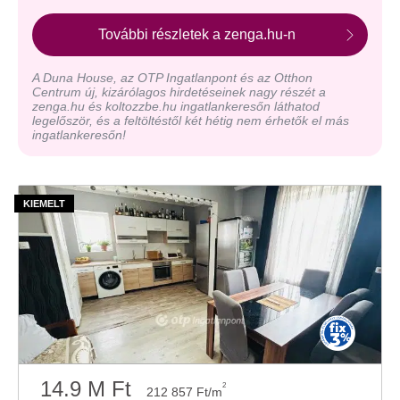
További részletek a zenga.hu-n
A Duna House, az OTP Ingatlanpont és az Otthon
Centrum új, kizárólagos hirdetéseinek nagy részét a
zenga.hu és koltozzbe.hu ingatlankeresőn láthatod
legelőször, és a feltöltéstől két hétig nem érhetők el más
ingatlankeresőn!
14.9 M Ft
2
212 857 Ft/m