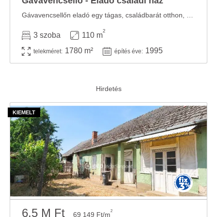
Gávavencsellő - Eladó családi ház
Gávavencsellőn eladó egy tágas, családbarát otthon, ahol valóban jut hely a közös ...
2
3 szoba
110 m
1780 m²
1995
telekméret:
építés éve:
6.5 M Ft
2
69 149 Ft/m