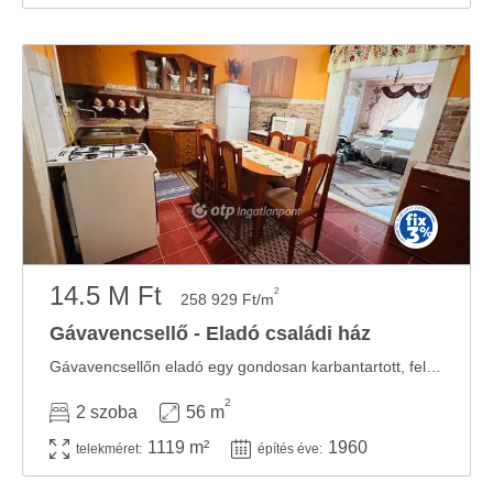
14.5 M Ft
2
258 929 Ft/m
Gávavencsellő - Eladó családi ház
Gávavencsellőn eladó egy gondosan karbantartott, felújított családi ház! Gávavencsellő ...
2
2 szoba
56 m
1119 m²
1960
telekméret:
építés éve: