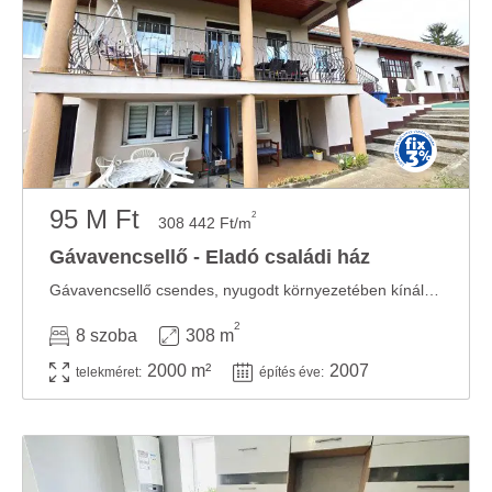
95 M Ft
2
308 442 Ft/m
Gávavencsellő - Eladó családi ház
Gávavencsellő csendes, nyugodt környezetében kínálunk megvételre egy jelenleg is sikeresen ...
2
8 szoba
308 m
2000 m²
2007
telekméret:
építés éve: