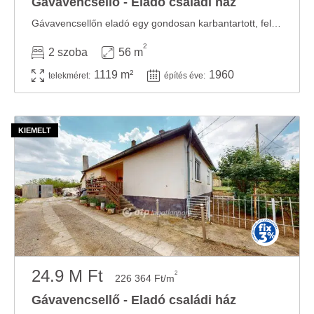
Gávavencsellő - Eladó családi ház
Gávavencsellőn eladó egy gondosan karbantartott, felújított családi ház! Gávavencsellő ...
2
2 szoba
56 m
1119 m²
1960
telekméret:
építés éve:
24.9 M Ft
2
226 364 Ft/m
Gávavencsellő - Eladó családi ház