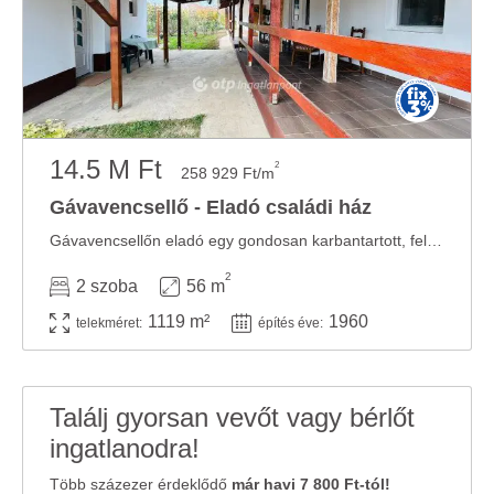
14.5 M Ft
2
258 929 Ft/m
Gávavencsellő - Eladó családi ház
Gávavencsellőn eladó egy gondosan karbantartott, felújított családi ház! Gávavencsellő ...
2
2 szoba
56 m
1119 m²
1960
telekméret:
építés éve:
Találj gyorsan vevőt vagy bérlőt
ingatlanodra!
Több százezer érdeklődő
már havi 7 800 Ft-tól!