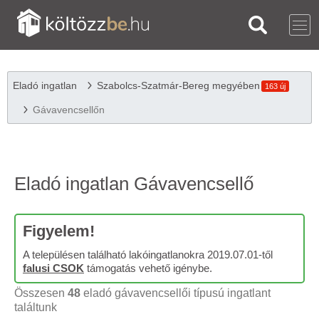
Eladó ingatlan
Szabolcs-Szatmár-Bereg megyében
163 új
Gávavencsellőn
Eladó ingatlan Gávavencsellő
Figyelem!
A településen található lakóingatlanokra 2019.07.01-től
falusi CSOK
támogatás vehető igénybe.
Összesen
48
eladó gávavencsellői típusú ingatlant
találtunk