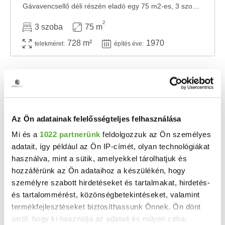
Gávavencsellő déli részén eladó egy 75 m2-es, 3 szobás családi ház! Az ingatlan 1970-ben ...
2
3 szoba
75 m
728 m²
1970
telekméret:
építés éve:
Az Ön adatainak felelősségteljes felhasználása
Mi és a
1022 partnerünk
feldolgozzuk az Ön személyes
adatait, így például az Ön IP-címét, olyan technológiákat
használva, mint a sütik, amelyekkel tárolhatjuk és
hozzáférünk az Ön adataihoz a készülékén, hogy
személyre szabott hirdetéseket és tartalmakat, hirdetés-
10.8 M Ft
2
124 138 Ft/m
és tartalommérést, közönségbetekintéseket, valamint
Gávavencsellő, Kápolna utca 52 - Eladó
termékfejlesztéseket biztosíthassunk Önnek. Ön dönt
családi ház
arról, hogy ki használja az adatait és milyen célra.