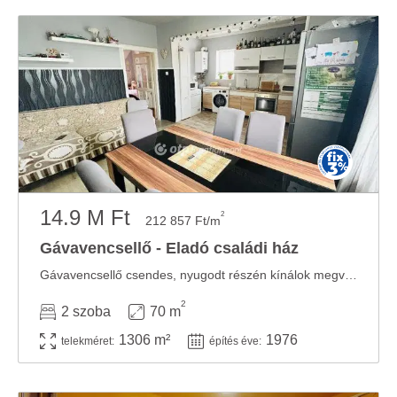
14.9 M Ft
2
212 857 Ft/m
Gávavencsellő - Eladó családi ház
Gávavencsellő csendes, nyugodt részén kínálok megvételre egy 70 m2 hasznos alapterületű, ...
2
2 szoba
70 m
1306 m²
1976
telekméret:
építés éve: