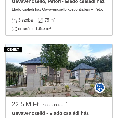
Gávavencsellő, Petőfi - Eladó családi ház
Eladó családi ház Gávavencsellő központjában – Petőfi utcában Gávavencsellő fő ...
2
3 szoba
75 m
1385 m²
telekméret:
22.5 M Ft
2
300 000 Ft/m
Gávavencsellő - Eladó családi ház