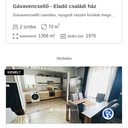
Gávavencsellő - Eladó családi ház
Gávavencsellő csendes, nyugodt részén kínálok megvételre egy 70 m2 hasznos alapterületű, ...
2
2 szoba
70 m
1306 m²
1976
telekméret:
építés éve: