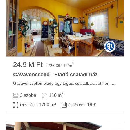
24.9 M Ft
2
226 364 Ft/m
Gávavencsellő - Eladó családi ház
Gávavencsellőn eladó egy tágas, családbarát otthon, ahol valóban jut hely a közös ...
2
3 szoba
110 m
1780 m²
1995
telekméret:
építés éve: