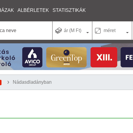
HÁZAK
ALBÉRLETEK
STATISZTIKÁK
ár (M Ft)
méret
Nádasdladányban