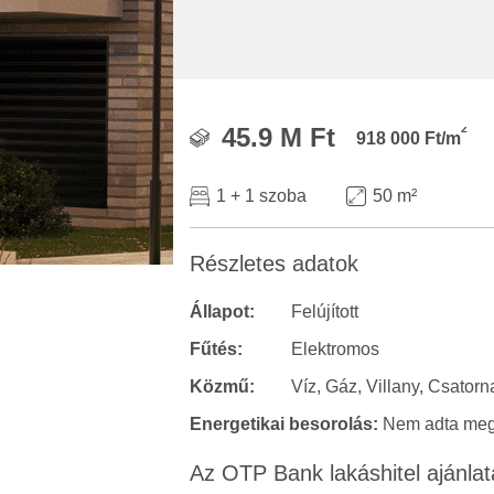
2
45.9 M Ft
918 000 Ft/m
1 + 1 szoba
50 m²
Részletes adatok
Állapot:
Felújított
Fűtés:
Elektromos
Közmű:
Víz, Gáz, Villany, Csatorn
Energetikai besorolás:
Nem adta meg 
Az OTP Bank lakáshitel ajánlat