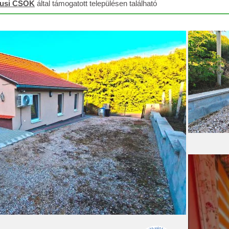
lusi CSOK
által támogatott településen található