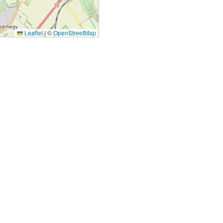
Leaflet
|
©
OpenStreetMap