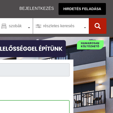
BEJELENTKEZÉS
HIRDETÉS FELADÁSA
szobák
részletes keresés