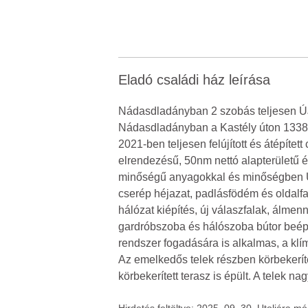
Eladó családi ház leírása
Nádasdladányban 2 szobás teljesen
Nádasdladányban a Kastély úton 1338
2021-ben teljesen felújított és átépít
elrendezésű, 50nm nettó alapterületű é
minőségű anyagokkal és minőségben ÚJ
cserép héjazat, padlásfödém és oldalfal
hálózat kiépítés, új válaszfalak, álmen
gardróbszoba és hálószoba bútor beépí
rendszer fogadására is alkalmas, a klí
Az emelkedős telek részben körbekerítet
körbekerített terasz is épült. A telek na