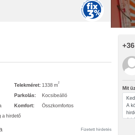
+36
2
Telekméret:
1338 m
Mit ü
Parkolás:
Kocsibeálló
a
Komfort:
Összkomfortos
a hirdető
a
Fizetett hirdetés