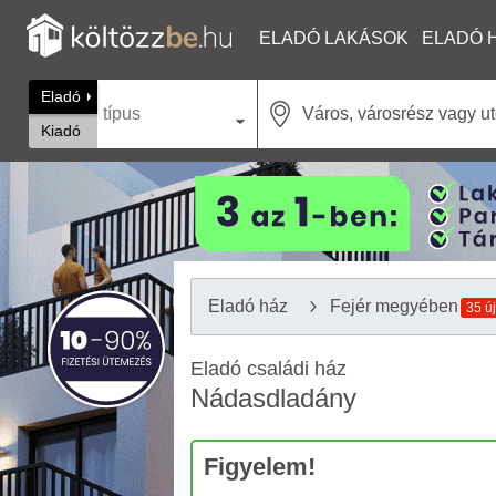
ELADÓ LAKÁSOK
ELADÓ 
Eladó
típus
Kiadó
Eladó ház
Fejér megyében
35 új
Eladó családi ház
Nádasdladány
Figyelem!