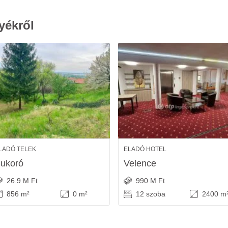
yékről
LADÓ TELEK
ELADÓ HOTEL
ukoró
Velence
26.9 M Ft
990 M Ft
856 m²
0 m²
12 szoba
2400 m