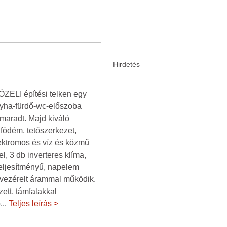
ZELI építési telken egy
onyha-fürdő-wc-előszoba
 maradt. Majd kiváló
ödém, tetőszerkezet,
elektromos és víz és közmű
l, 3 db inverteres klíma,
teljesítményű, napelem
s vezérelt árammal működik.
ett, támfalakkal
ö
...
Teljes leírás >