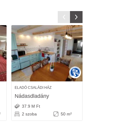
ELADÓ CSALÁDI HÁZ
ELADÓ TELEK
Nádasdladány
Csákvár
37.9 M Ft
8.1 M Ft
²
2 szoba
50 m²
4072 m²