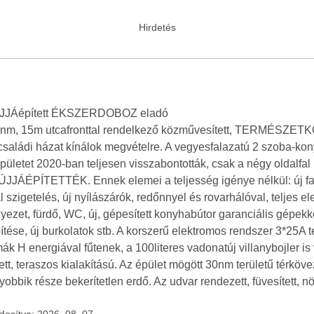
 ÚJJÁépített ÉKSZERDOBOZ eladó
nm, 15m utcafronttal rendelkező közművesített, TERMÉSZETKÖ
ett családi házat kínálok megvételre. A vegyesfalazatú 2 szoba-k
pületet 2020-ban teljesen visszabontották, csak a négy oldalfal
JÁÉPÍTETTÉK. Ennek elemei a teljesség igénye nélkül: új faf
 szigetelés, új nyílászárók, redőnnyel és rovarhálóval, teljes 
nyezet, fürdő, WC, új, gépesített konyhabútor garanciális gépekke
tése, új burkolatok stb. A korszerű elektromos rendszer 3*25A 
mák H energiával fűtenek, a 100literes vadonatúj villanybojler i
t, teraszos kialakítású. Az épület mögött 30nm területű térkövez
gyobbik része bekerítetlen erdő. Az udvar rendezett, füvesített, n