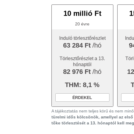
10 millió Ft
1
20 évre
Induló törlesztőrészlet
Indu
63 284 Ft
/hó
9
Törlesztőrészlet a 13.
Törl
hónaptól
82 976 Ft
/hó
12
THM: 8,1 %
ÉRDEKEL
A tájékoztatás nem teljes körű és nem minős
türelmi idős kölcsönök, amellyel az els
tőke törlesztését a 13. hónaptól kell me