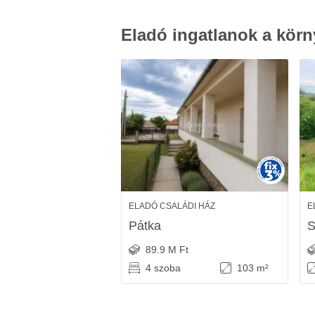
Eladó ingatlanok a körn
ELADÓ CSALÁDI HÁZ
E
Pátka
S
89.9 M Ft
4 szoba
103 m²