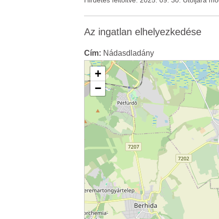
Hirdetés feltöltve: 2025. 09. 30. Utoljára m
Az ingatlan elhelyezkedése
Cím:
Nádasdladány
+
−