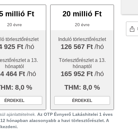
5 millió Ft
20 millió Ft
20 évre
20 évre
ló törlesztőrészlet
Induló törlesztőrészlet
4 925 Ft
/hó
126 567 Ft
/hó
esztőrészlet a 13.
Törlesztőrészlet a 13.
hónaptól
hónaptól
4 464 Ft
/hó
165 952 Ft
/hó
THM: 8,0 %
THM: 8,0 %
ÉRDEKEL
ÉRDEKEL
ül ajánlattételnek.
Az OTP Évnyerő Lakáshitelei 1 éves
ő 12 hónapban alacsonyabb a havi törlesztőrészlet. A
gkezdeni.