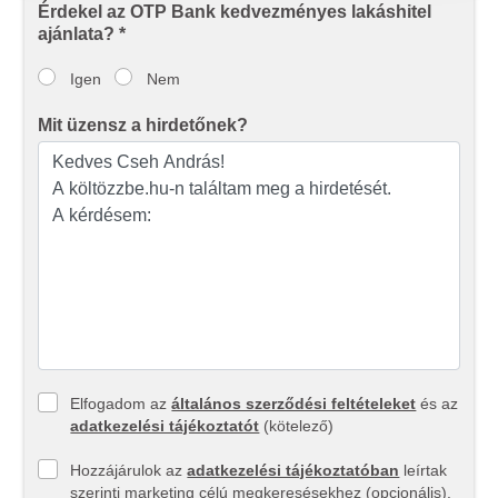
Érdekel az OTP Bank kedvezményes lakáshitel
adatait, akik kombinálhatják az adatokat más olyan
ajánlata? *
adatokkal, amelyeket Ön adott meg számukra vagy az
Ön által használt más szolgáltatásokból gyűjtöttek.
Igen
Nem
Mit üzensz a hirdetőnek?
Elfogadom az
általános szerződési feltételeket
és az
adatkezelési tájékoztatót
(kötelező)
Hozzájárulok az
adatkezelési tájékoztatóban
leírtak
szerinti marketing célú megkeresésekhez (opcionális).