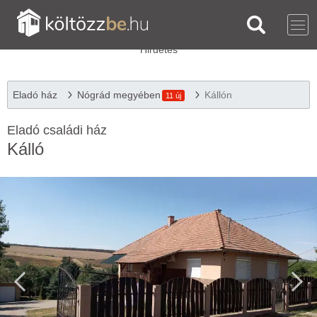
Eladó ház
Nógrád megyében
Kállón
11 új
Eladó családi ház
Kálló