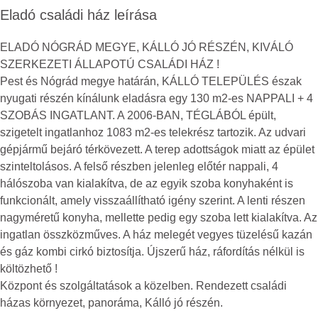
Eladó családi ház leírása
ELADÓ NÓGRÁD MEGYE, KÁLLÓ JÓ RÉSZÉN, KIVÁLÓ
SZERKEZETI ÁLLAPOTÚ CSALÁDI HÁZ !
Pest és Nógrád megye határán, KÁLLÓ TELEPÜLÉS észak
nyugati részén kínálunk eladásra egy 130 m2-es NAPPALI + 4
SZOBÁS INGATLANT. A 2006-BAN, TÉGLÁBÓL épült,
szigetelt ingatlanhoz 1083 m2-es telekrész tartozik. Az udvari
gépjármű bejáró térkövezett. A terep adottságok miatt az épület
szinteltolásos. A felső részben jelenleg előtér nappali, 4
hálószoba van kialakítva, de az egyik szoba konyhaként is
funkcionált, amely visszaállítható igény szerint. A lenti részen
nagyméretű konyha, mellette pedig egy szoba lett kialakítva. Az
ingatlan összközműves. A ház melegét vegyes tüzelésű kazán
és gáz kombi cirkó biztosítja. Újszerű ház, ráfordítás nélkül is
költözhető !
Központ és szolgáltatások a közelben. Rendezett családi
házas környezet, panoráma, Kálló jó részén.