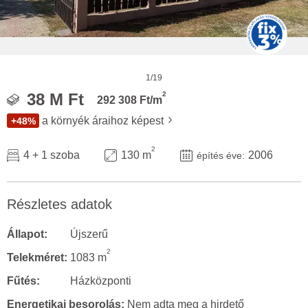
1/19
2
38 M Ft
292 308 Ft/m
a környék áraihoz képest
+48%
2
4 + 1 szoba
130 m
2006
építés éve:
Részletes adatok
Állapot:
Újszerű
2
Telekméret:
1083 m
Fűtés:
Házközponti
Energetikai besorolás:
Nem adta meg a hirdető