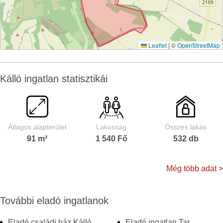
Leaflet
|
©
OpenStreetMap
Kálló ingatlan statisztikái
Átlagos alapterület
Lakosság
Összes lakás
91 m²
1 540 Fő
532 db
Még több adat >
További eladó ingatlanok
Eladó családi ház Kálló
Eladó ingatlan Tar