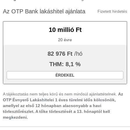
Az OTP Bank lakáshitel ajánlata
Fizetett hirdetés
10 millió Ft
20 évre
82 976 Ft
/hó
THM: 8,1 %
ÉRDEKEL
A tájékoztatás nem teljes körű és nem minősül ajánlattételnek.
Az
OTP Évnyerő Lakáshitelei 1 éves türelmi idős kölcsönök,
amellyel az első 12 hónapban alacsonyabb a havi
törlesztőrészlet. A tőke törlesztését a 13. hónaptól kell
megkezdeni.