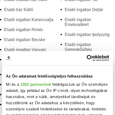
Eladó ház Kálló
Eladó ingatlan Dejtár
Eladó ingatlan Karancsalja
Eladó ingatlan
Érsekvadkert
Eladó ingatlan Rimóc
Eladó ingatlan Ipolyszög
Eladó ingatlan Becske
Eladó ingatlan
Somoskőújfalu
Eladó ingatlan Vanyarc
Eladó ingatlan Csécse
Eladó ingatlan
Bátonyterenye
Eladó ingatlan
Magyarnándor
Eladó ingatlan Nőtincs
Az Ön adatainak felelősségteljes felhasználása
Mi és a
1022 partnerünk
feldolgozzuk az Ön személyes
Eladó ingatlan Buják
Eladó ingatlan Kisecset
adatait, így például az Ön IP-címét, olyan technológiákat
Eladó ingatlan Cered
Eladó ingatlan Kazár
használva, mint a sütik, amelyekkel tárolhatjuk és
hozzáférünk az Ön adataihoz a készülékén, hogy
Eladó ingatlan Herencsény
személyre szabott hirdetéseket és tartalmakat, hirdetés-
és tartalommérést, közönségbetekintéseket, valamint