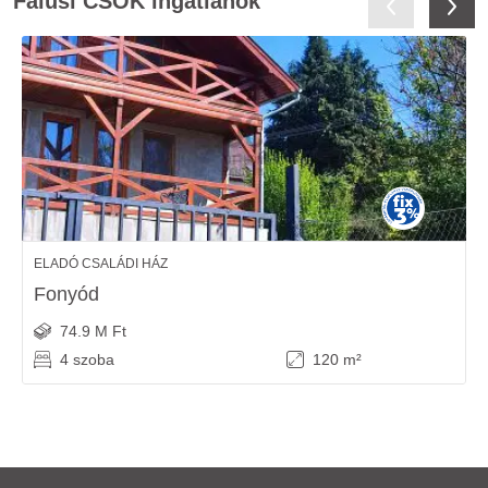
Falusi CSOK ingatlanok
ELADÓ CSALÁDI HÁZ
Fonyód
74.9 M Ft
4 szoba
120 m²