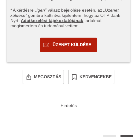
* A kérdésre
„Igen”
válasz bejelölése esetén, az
„Üzenet
küldése”
gombra kattintva kijelentem, hogy az OTP Bank
Nyrt.
Adatkezelési tájékoztatójának
tartalmát
megismertem és tudomásul vettem.
ÜZENET KÜLDÉSE
MEGOSZTÁS
KEDVENCEKBE