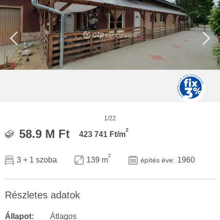
1/22
2
58.9 M Ft
423 741 Ft/m
2
3 + 1 szoba
139 m
1960
építés éve:
Részletes adatok
Állapot:
Átlagos