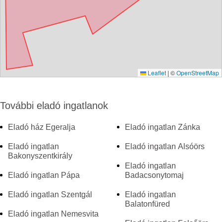
Leaflet
|
©
OpenStreetMap
További eladó ingatlanok
Eladó ház Egeralja
Eladó ingatlan Zánka
Eladó ingatlan
Eladó ingatlan Alsóörs
Bakonyszentkirály
Eladó ingatlan
Eladó ingatlan Pápa
Badacsonytomaj
Eladó ingatlan Szentgál
Eladó ingatlan
Balatonfüred
Eladó ingatlan Nemesvita