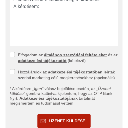
Elfogadom az
általános szerződési feltételeket
és az
adatkezelési tájékoztatót
(kötelező)
Hozzájárulok az
adatkezelési tájékoztatóban
leírtak
szerinti marketing célú megkeresésekhez (opcionális).
* A kérdésre
„Igen”
válasz bejelölése esetén, az
„Üzenet
küldése”
gombra kattintva kijelentem, hogy az OTP Bank
Nyrt.
Adatkezelési tájékoztatójának
tartalmát
megismertem és tudomásul vettem.
ÜZENET KÜLDÉSE