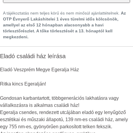
A tájékoztatás nem teljes körű és nem minősül ajánlattételnek.
Az
OTP Évnyerő Lakáshitelei 1 éves türelmi idős kölcsönök,
amellyel az első 12 hónapban alacsonyabb a havi
törlesztőrészlet. A tőke törlesztését a 13. hónaptól kell
megkezdeni.
Eladó családi ház leírása
Eladó Veszprém Megye Egeralja Ház
Ritka kincs Egeralján!
Gondosan karbantartott, többgenerációs lakhatásra vagy
vállalkozásra is alkalmas családi ház!
Egeralja csendes, rendezett utcájában eladó egy lenyűgöző
esztétikai és műszaki állapotú, 139 nm-es családi ház, amely
egy 755 nm-es, gyönyörűen parkosított telken fekszik.