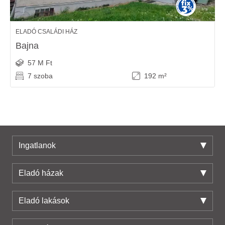
ELADÓ CSALÁDI HÁZ
Bajna
57 M Ft
7 szoba
192 m²
Ingatlanok
Eladó házak
Eladó lakások