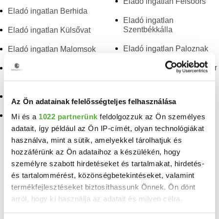
Eladó ingatlan Felsőörs
Eladó ingatlan Berhida
Eladó ingatlan
Szentbékkálla
Eladó ingatlan Külsővat
Eladó ingatlan Paloznak
Eladó ingatlan Malomsok
Eladó ingatlan Pénzesgyőr
Eladó ingatlan
Sümegprága
Eladó ingatlan Kispirit
Eladó ingatlan Kapolcs
Az Ön adatainak felelősségteljes felhasználása
Eladó ingatlan Pápateszér
Mi és a
1022 partnerünk
feldolgozzuk az Ön személyes
adatait, így például az Ön IP-címét, olyan technológiákat
használva, mint a sütik, amelyekkel tárolhatjuk és
TELEFONSZÁM FELFEDÉSE
hozzáférünk az Ön adataihoz a készülékén, hogy
+36 30 275
személyre szabott hirdetéseket és tartalmakat, hirdetés-
és tartalommérést, közönségbetekintéseket, valamint
Kovács József
termékfejlesztéseket biztosíthassunk Önnek. Ön dönt
arról, hogy ki használja az adatait és milyen célra.
referens