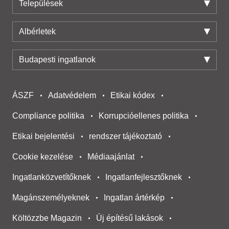
Települések
Albérletek
Budapesti ingatlanok
ÁSZF
Adatvédelem
Etikai kódex
Compliance politika
Korrupcióellenes politika
Etikai bejelentési
rendszer tájékoztató
Cookie kezelése
Médiaajánlat
Ingatlanközvetítőknek
Ingatlanfejlesztőknek
Magánszemélyeknek
Ingatlan ártérkép
Költözzbe Magazin
Új építésű lakások