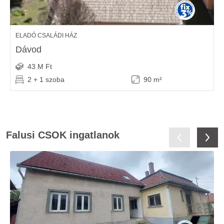
ELADÓ CSALÁDI HÁZ
Dávod
43 M Ft
2 + 1 szoba
90 m²
Falusi CSOK ingatlanok