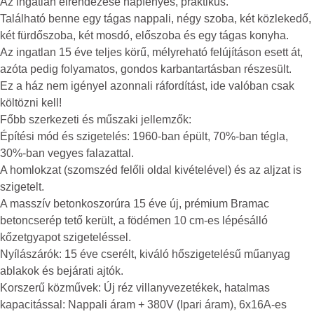
Az ingatlan elrendezése napfényes, praktikus.
Található benne egy tágas nappali, négy szoba, két közlekedő,
két fürdőszoba, két mosdó, előszoba és egy tágas konyha.
Az ingatlan 15 éve teljes körű, mélyreható felújításon esett át,
azóta pedig folyamatos, gondos karbantartásban részesült.
Ez a ház nem igényel azonnali ráfordítást, ide valóban csak
költözni kell!
Főbb szerkezeti és műszaki jellemzők:
Építési mód és szigetelés: 1960-ban épült, 70%-ban tégla,
30%-ban vegyes falazattal.
A homlokzat (szomszéd felőli oldal kivételével) és az aljzat is
szigetelt.
A masszív betonkoszorúra 15 éve új, prémium Bramac
betoncserép tető került, a födémen 10 cm-es lépésálló
kőzetgyapot szigeteléssel.
Nyílászárók: 15 éve cserélt, kiváló hőszigetelésű műanyag
ablakok és bejárati ajtók.
Korszerű közművek: Új réz villanyvezetékek, hatalmas
kapacitással: Nappali áram + 380V (Ipari áram), 6x16A-es