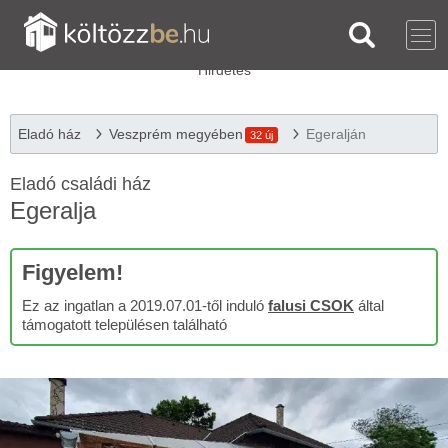
Eladó ház
Veszprém megyében
Egeralján
32 új
Eladó családi ház
Egeralja
Figyelem!
Ez az ingatlan a 2019.07.01-től induló
falusi CSOK
által
támogatott településen található