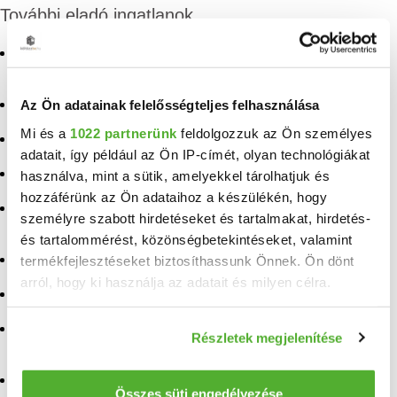
További eladó ingatlanok
Eladó családi ház
Eladó ingatlan
Debrecen
Kemenesszentpéter
Az Ön adatainak felelősségteljes felhasználása
Eladó ikerház Debrecen
Eladó ingatlan Csajág
Mi és a
1022 partnerünk
feldolgozzuk az Ön személyes
Eladó sorház Debrecen
Eladó ingatlan
adatait, így például az Ön IP-címét, olyan technológiákat
Püspökladány
Eladó ház Debrecen
használva, mint a sütik, amelyekkel tárolhatjuk és
Eladó ingatlan
hozzáférünk az Ön adataihoz a készülékén, hogy
Somlóvásárhely
Eladó ingatlan
személyre szabott hirdetéseket és tartalmakat, hirdetés-
Berettyóújfalu
és tartalommérést, közönségbetekintéseket, valamint
Eladó ingatlan Tapolca
Eladó ingatlan Városlőd
termékfejlesztéseket biztosíthassunk Önnek. Ön dönt
Eladó ingatlan Tetétlen
arról, hogy ki használja az adatait és milyen célra.
Eladó ingatlan Ukk
Eladó ingatlan Szentgál
Ha engedélyezi, a következőt is meg szeretnénk tenni:
Eladó ingatlan
Részletek megjelenítése
Lesencetomaj
Eladó ingatlan Tihany
Információgyűjtés az Ön földrajzi elhelyezkedéséről
pár méteres pontossággal
Eladó ingatlan Kisapáti
Eladó ingatlan Nagytevel
Az Ön készülékén beazonosítása annak konkrét
Összes süti engedélyezése