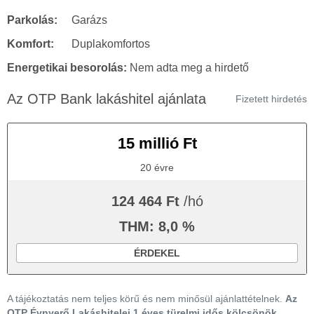
Parkolás:
Garázs
Komfort:
Duplakomfortos
Energetikai besorolás:
Nem adta meg a hirdető
Az OTP Bank lakáshitel ajánlata
Fizetett hirdetés
15 millió Ft
20 évre
124 464 Ft
/hó
THM: 8,0 %
ÉRDEKEL
A tájékoztatás nem teljes körű és nem minősül ajánlattételnek.
Az
OTP Évnyerő Lakáshitelei 1 éves türelmi idős kölcsönök,