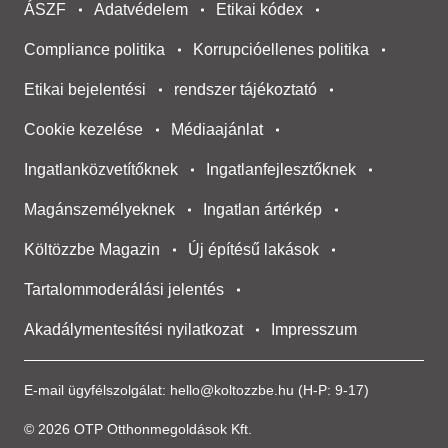
ÁSZF
Adatvédelem
Etikai kódex
Compliance politika
Korrupcióellenes politika
Etikai bejelentési
rendszer tájékoztató
Cookie kezelése
Médiaajánlat
Ingatlanközvetítőknek
Ingatlanfejlesztőknek
Magánszemélyeknek
Ingatlan ártérkép
Költözzbe Magazin
Új építésű lakások
Tartalommoderálási jelentés
Akadálymentesítési nyilatkozat
Impresszum
E-mail ügyfélszolgálat:
hello@koltozzbe.hu
(H-P: 9-17)
© 2026 OTP Otthonmegoldások Kft.