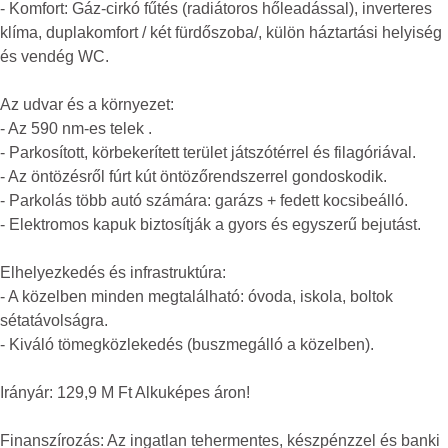
- Komfort: Gáz-cirkó fűtés (radiátoros hőleadással), inverteres
klíma, duplakomfort / két fürdőszoba/, külön háztartási helyiség
és vendég WC.
Az udvar és a környezet:
- Az 590 nm-es telek .
- Parkosított, körbekerített terület játszótérrel és filagóriával.
- Az öntözésről fúrt kút öntözőrendszerrel gondoskodik.
- Parkolás több autó számára: garázs + fedett kocsibeálló.
- Elektromos kapuk biztosítják a gyors és egyszerű bejutást.
Elhelyezkedés és infrastruktúra:
- A közelben minden megtalálható: óvoda, iskola, boltok
sétatávolságra.
- Kiváló tömegközlekedés (buszmegálló a közelben).
Irányár: 129,9 M Ft Alkuképes áron!
Finanszírozás: Az ingatlan tehermentes, készpénzzel és banki