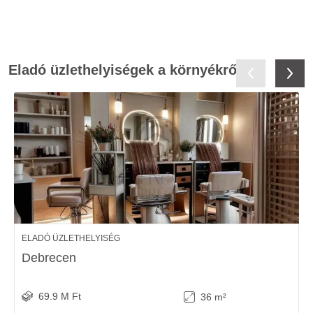
Eladó üzlethelyiségek a környékről
ELADÓ ÜZLETHELYISÉG
Debrecen
69.9 M Ft
36 m²