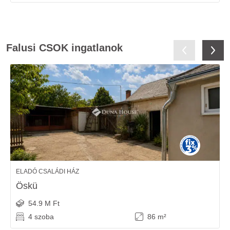
Falusi CSOK ingatlanok
ELADÓ CSALÁDI HÁZ
Öskü
54.9 M Ft
4 szoba
86 m²