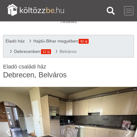
Eladó ház
Hajdú-Bihar megyében
42 új
Debrecenben
Belváros
12 új
Eladó családi ház
Debrecen, Belváros