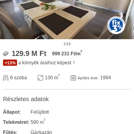
1/18
2
129.9 M Ft
999 231 Ft/m
a környék áraihoz képest
+13%
2
6 szoba
130 m
1994
építés éve:
Részletes adatok
Állapot:
Felújított
2
Telekméret:
590 m
Fűtés:
Gázkazán