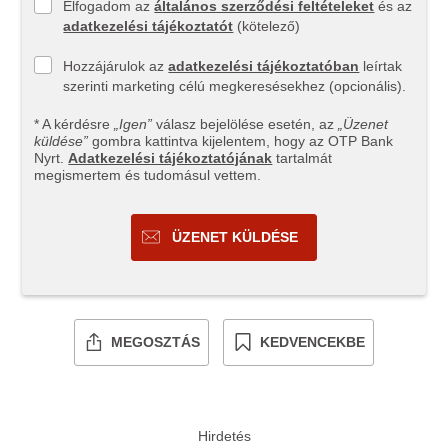
Elfogadom az
általános szerződési feltételeket
és az
adatkezelési tájékoztatót
(kötelező)
Hozzájárulok az
adatkezelési tájékoztatóban
leírtak
szerinti marketing célú megkeresésekhez (opcionális).
* A kérdésre
„Igen”
válasz bejelölése esetén, az
„Üzenet
küldése”
gombra kattintva kijelentem, hogy az OTP Bank
Nyrt.
Adatkezelési tájékoztatójának
tartalmát
megismertem és tudomásul vettem.
ÜZENET KÜLDÉSE
MEGOSZTÁS
KEDVENCEKBE