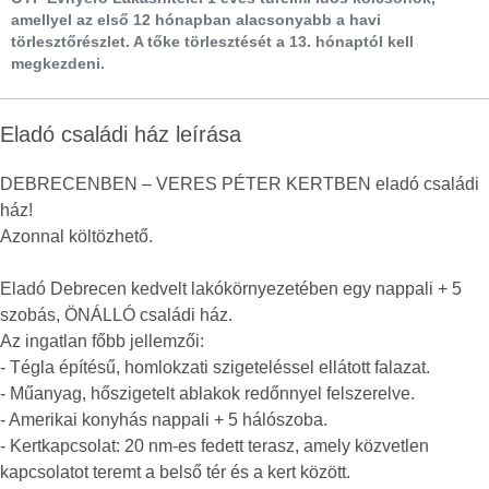
amellyel az első 12 hónapban alacsonyabb a havi
törlesztőrészlet. A tőke törlesztését a 13. hónaptól kell
megkezdeni.
Eladó családi ház leírása
DEBRECENBEN – VERES PÉTER KERTBEN eladó családi
ház!
Azonnal költözhető.
Eladó Debrecen kedvelt lakókörnyezetében egy nappali + 5
szobás, ÖNÁLLÓ családi ház.
Az ingatlan főbb jellemzői:
- Tégla építésű, homlokzati szigeteléssel ellátott falazat.
- Műanyag, hőszigetelt ablakok redőnnyel felszerelve.
- Amerikai konyhás nappali + 5 hálószoba.
- Kertkapcsolat: 20 nm-es fedett terasz, amely közvetlen
kapcsolatot teremt a belső tér és a kert között.