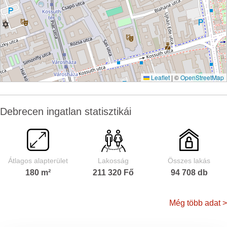
Leaflet
|
©
OpenStreetMap
Debrecen ingatlan statisztikái
Átlagos alapterület
Lakosság
Összes lakás
180 m²
211 320 Fő
94 708 db
Még több adat >