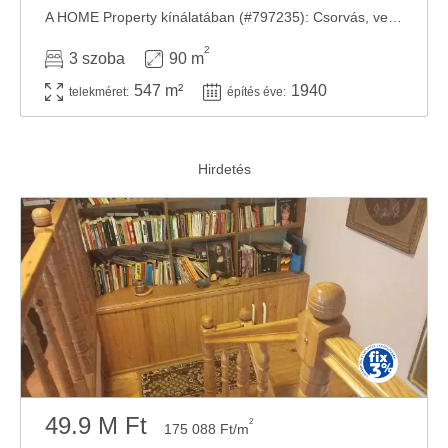
A HOME Property kínálatában (#797235): Csorvás, vegyes falazatú családi ház, 547 m2-es ...
2
3 szoba
90 m
547 m²
1940
telekméret:
építés éve:
49.9 M Ft
2
175 088 Ft/m