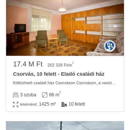
17.4 M Ft
2
202 326 Ft/m
Csorvás, 10 felett - Eladó családi ház
Költözhető családi ház Csorváson Csorváson, a vasútállomás közelében, nyugodt ...
2
3 szoba
86 m
1425 m²
10 felett
telekméret: