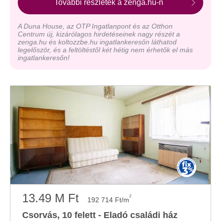
További részletek a zenga.hu-n
A Duna House, az OTP Ingatlanpont és az Otthon
Centrum új, kizárólagos hirdetéseinek nagy részét a
zenga.hu és koltozzbe.hu ingatlankeresőn láthatod
legelőször, és a feltöltéstől két hétig nem érhetők el más
ingatlankeresőn!
13.49 M Ft
2
192 714 Ft/m
Csorvás, 10 felett - Eladó családi ház