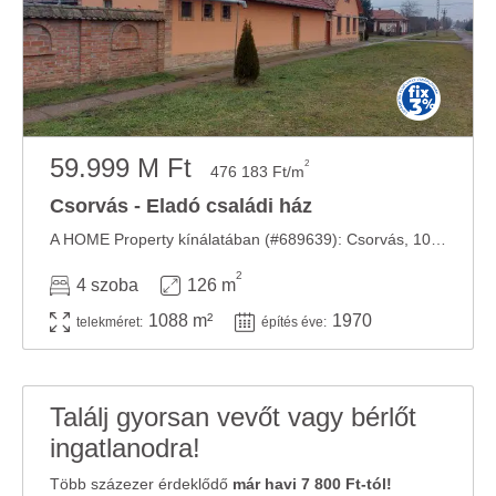
59.999 M Ft
2
476 183 Ft/m
Csorvás - Eladó családi ház
A HOME Property kínálatában (#689639): Csorvás, 1088 m2-es telken, két generációnak is ...
2
4 szoba
126 m
1088 m²
1970
telekméret:
építés éve:
Találj gyorsan vevőt vagy bérlőt
ingatlanodra!
Több százezer érdeklődő
már havi 7 800 Ft-tól!