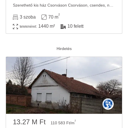
Szerethető kis ház Csorváson Csorváson, csendes, nyugodt utcában vált eladóvá ez a ...
2
3 szoba
70 m
1440 m²
10 felett
telekméret:
13.27 M Ft
2
110 583 Ft/m