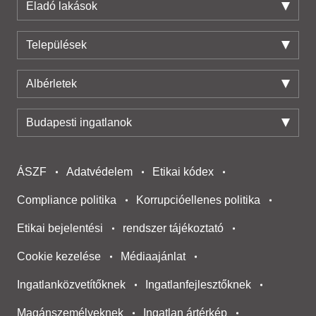
Eladó lakások
Települések
Albérletek
Budapesti ingatlanok
ÁSZF
Adatvédelem
Etikai kódex
Compliance politika
Korrupcióellenes politika
Etikai bejelentési
rendszer tájékoztató
Cookie kezelése
Médiaajánlat
Ingatlanközvetítőknek
Ingatlanfejlesztőknek
Magánszemélyeknek
Ingatlan ártérkép