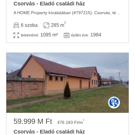
Csorvás - Eladó családi ház
A HOME Property kínálatában (#797215): Csorvás, tégla falazatú, padlástér beépítéses ...
2
6 szoba
285 m
1095 m²
1984
telekméret:
építés éve:
59.999 M Ft
2
476 183 Ft/m
Csorvás - Eladó családi ház