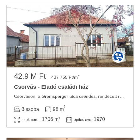
42.9 M Ft
2
437 755 Ft/m
Csorvás - Eladó családi ház
Csorváson, a Gremsperger utca csendes, rendezett részén kínálunk eladásra egy kiváló ...
2
3 szoba
98 m
1706 m²
1970
telekméret:
építés éve: