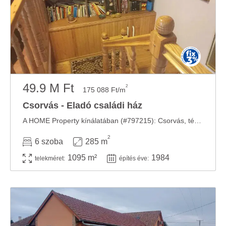
49.9 M Ft
2
175 088 Ft/m
Csorvás - Eladó családi ház
A HOME Property kínálatában (#797215): Csorvás, tégla falazatú, padlástér beépítéses ...
2
6 szoba
285 m
1095 m²
1984
telekméret:
építés éve: