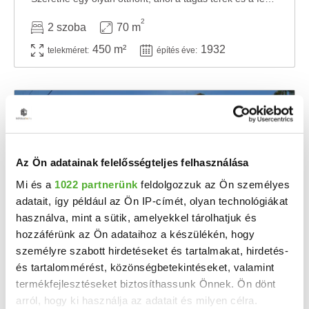
2
2 szoba
70 m
450 m²
1932
telekméret:
építés éve:
Az Ön adatainak felelősségteljes felhasználása
Mi és a
1022 partnerünk
feldolgozzuk az Ön személyes
adatait, így például az Ön IP-címét, olyan technológiákat
használva, mint a sütik, amelyekkel tárolhatjuk és
hozzáférünk az Ön adataihoz a készülékén, hogy
14.5 M Ft
2
181 250 Ft/m
személyre szabott hirdetéseket és tartalmakat, hirdetés-
és tartalommérést, közönségbetekintéseket, valamint
Csorvás - Eladó családi ház
termékfejlesztéseket biztosíthassunk Önnek. Ön dönt
Csorvás főutcáján jó szerkezeti állapotú korszerűsítendő 80 nm-es vert falazatú családi ...
arról, hogy ki használja az adatait és milyen célra.