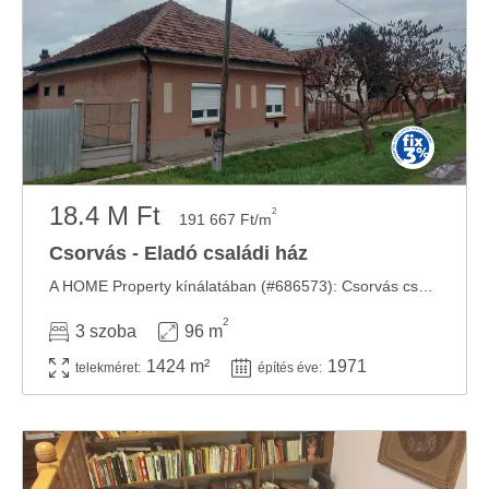
18.4 M Ft
2
191 667 Ft/m
Csorvás - Eladó családi ház
A HOME Property kínálatában (#686573): Csorvás csendes részén, 1424 m2 telek, 96 m2-es ...
2
3 szoba
96 m
1424 m²
1971
telekméret:
építés éve: