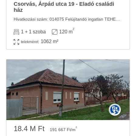
Csorvás, Árpád utca 19 - Eladó családi
ház
Hivatkozási szám: 014075 Felújítandó ingatlan TEHERMENTES, nem lakott ingatlan, nem áll ...
2
1 + 1 szoba
120 m
1062 m²
telekméret:
18.4 M Ft
2
191 667 Ft/m