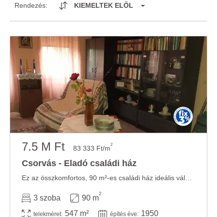
Rendezés:
KIEMELTEK ELÖL
7.5 M Ft
2
83 333 Ft/m
Csorvás - Eladó családi ház
Ez az összkomfortos, 90 m²-es családi ház ideális választás lehet, mely egy 547 m²-es ...
2
3 szoba
90 m
547 m²
1950
telekméret:
építés éve: