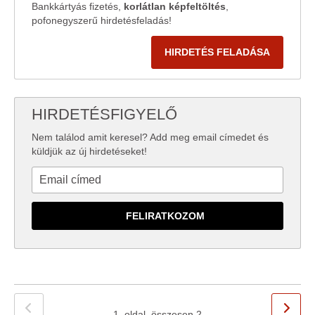
Bankkártyás fizetés,
korlátlan képfeltöltés
,
pofonegyszerű hirdetésfeladás!
HIRDETÉS FELADÁSA
HIRDETÉSFIGYELŐ
Nem találod amit keresel? Add meg email címedet és
küldjük az új hirdetéseket!
1. oldal, összesen 2