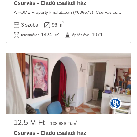
Csorvás - Eladó családi ház
A HOME Property kínálatában (#686573): Csorvás csendes részén, 1424 m2 telek, 96 m2-es ...
2
3 szoba
96 m
1424 m²
1971
telekméret:
építés éve:
12.5 M Ft
2
138 889 Ft/m
Csorvás - Eladó családi ház