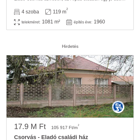
2
4 szoba
119 m
1081 m²
1960
telekméret:
építés éve:
17.9 M Ft
2
105 917 Ft/m
Csorvás - Eladó családi ház