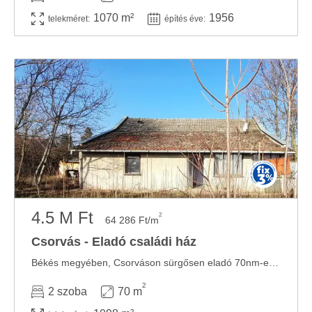
Ön által használt más szolgáltatásokból gyűjtöttek.
1070 m²
1956
telekméret:
építés éve:
4.5 M Ft
2
64 286 Ft/m
Csorvás - Eladó családi ház
Békés megyében, Csorváson sürgősen eladó 70nm-es, 2 szobás felújítandó családi ház. ...
2
2 szoba
70 m