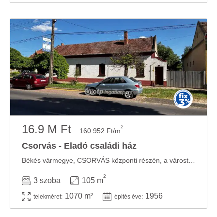
16.9 M Ft
2
160 952 Ft/m
Csorvás - Eladó családi ház
Békés vármegye, CSORVÁS központi részén, a várost átszelő 47-es út mellett, vegyes ...
2
3 szoba
105 m
1070 m²
1956
telekméret:
építés éve: