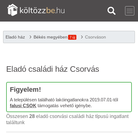
Eladó ház
Békés megyében
Csorváson
7 új
Eladó családi ház Csorvás
Figyelem!
A településen található lakóingatlanokra 2019.07.01-től
falusi CSOK
támogatás vehető igénybe.
Összesen
28
eladó csorvási családi ház típusú ingatlant
találtunk