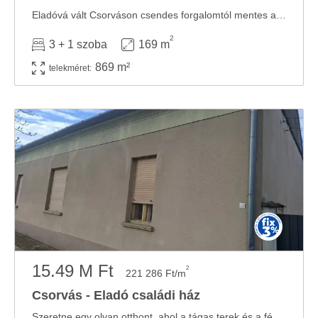
Eladóvá vált Csorváson csendes forgalomtól mentes aszfaltozott utcában 869 nm-es telken beton ...
2
3 + 1 szoba
169 m
869 m²
telekméret:
15.49 M Ft
2
221 286 Ft/m
Csorvás - Eladó családi ház
Szeretne egy olyan otthont, ahol a tágas terek és a fény dominál? Csorvás szívében eladóvá ...