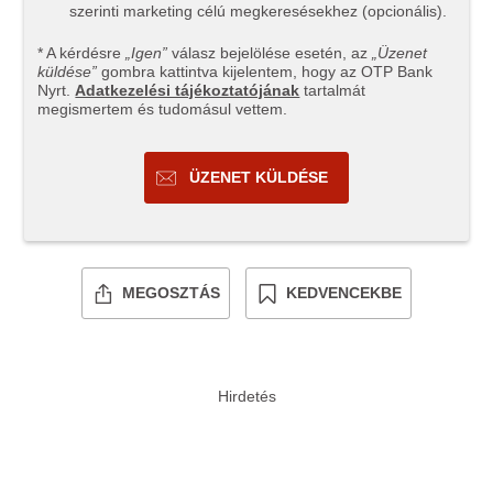
szerinti marketing célú megkeresésekhez (opcionális).
* A kérdésre
„Igen”
válasz bejelölése esetén, az
„Üzenet
küldése”
gombra kattintva kijelentem, hogy az OTP Bank
Nyrt.
Adatkezelési tájékoztatójának
tartalmát
megismertem és tudomásul vettem.
ÜZENET KÜLDÉSE
MEGOSZTÁS
KEDVENCEKBE