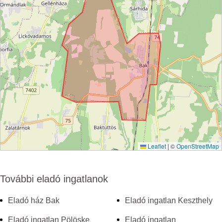
Leaflet
|
©
OpenStreetMap
További eladó ingatlanok
Eladó ház Bak
Eladó ingatlan Keszthely
Eladó ingatlan Pölöske
Eladó ingatlan