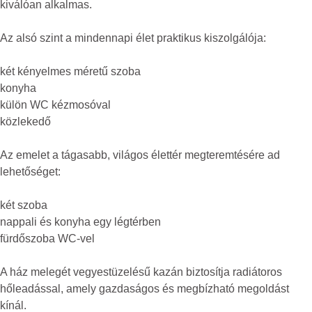
kiválóan alkalmas.
Az alsó szint a mindennapi élet praktikus kiszolgálója:
két kényelmes méretű szoba
konyha
külön WC kézmosóval
közlekedő
Az emelet a tágasabb, világos élettér megteremtésére ad
lehetőséget:
két szoba
nappali és konyha egy légtérben
fürdőszoba WC-vel
A ház melegét vegyestüzelésű kazán biztosítja radiátoros
hőleadással, amely gazdaságos és megbízható megoldást
kínál.