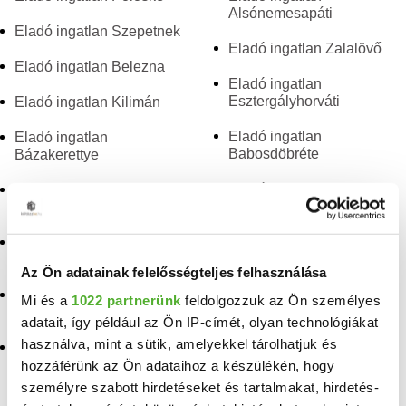
Alsónemesapáti
Eladó ingatlan Szepetnek
Eladó ingatlan Zalalövő
Eladó ingatlan Belezna
Eladó ingatlan
Esztergályhorváti
Eladó ingatlan Kilimán
Eladó ingatlan
Eladó ingatlan
Babosdöbréte
Bázakerettye
Eladó ingatlan Bocska
Eladó ingatlan
Tótszentmárton
Eladó ingatlan
Tótszerdahely
Eladó ingatlan
Zalaszentlászló
Az Ön adatainak felelősségteljes felhasználása
Eladó ingatlan
Pusztaszentlászló
Eladó ingatlan
Mi és a
1022 partnerünk
feldolgozzuk az Ön személyes
Zalaszentbalázs
adatait, így például az Ön IP-címét, olyan technológiákat
Eladó ingatlan Nagygörbő
használva, mint a sütik, amelyekkel tárolhatjuk és
Eladó ingatlan
Zalaszentgrót
Eladó ingatlan Surd
hozzáférünk az Ön adataihoz a készülékén, hogy
személyre szabott hirdetéseket és tartalmakat, hirdetés-