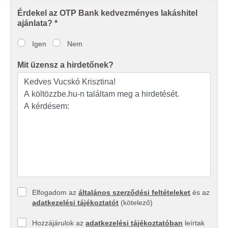
adatait, akik kombinálhatják az adatokat más olyan
Érdekel az OTP Bank kedvezményes lakáshitel
adatokkal, amelyeket Ön adott meg számukra vagy az
ajánlata? *
Ön által használt más szolgáltatásokból gyűjtöttek.
Igen
Nem
Mit üzensz a hirdetőnek?
Elfogadom az
általános szerződési feltételeket
és az
adatkezelési tájékoztatót
(kötelező)
Hozzájárulok az
adatkezelési tájékoztatóban
leírtak