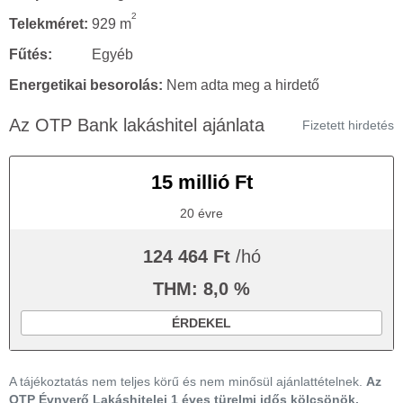
2
Telekméret:
929 m
Fűtés:
Egyéb
Energetikai besorolás:
Nem adta meg a hirdető
Az OTP Bank lakáshitel ajánlata
Fizetett hirdetés
15 millió Ft
20 évre
124 464 Ft
/hó
THM: 8,0 %
ÉRDEKEL
A tájékoztatás nem teljes körű és nem minősül ajánlattételnek.
Az
OTP Évnyerő Lakáshitelei 1 éves türelmi idős kölcsönök,