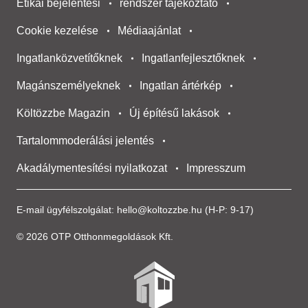
Etikai bejelentési
rendszer tájékoztató
Cookie kezelése
Médiaajánlat
Ingatlanközvetítőknek
Ingatlanfejlesztőknek
Magánszemélyeknek
Ingatlan ártérkép
Költözzbe Magazin
Új építésű lakások
Tartalommoderálási jelentés
Akadálymentesítési nyilatkozat
Impresszum
E-mail ügyfélszolgálat:
hello@koltozzbe.hu
(H-P: 9-17)
© 2026 OTP Otthonmegoldások Kft.