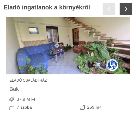
Eladó ingatlanok a környékről
ELADÓ CSALÁDI HÁZ
Bak
37.9 M Ft
7 szoba
259 m²