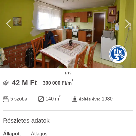
1/19
2
42 M Ft
300 000 Ft/m
2
5 szoba
140 m
1980
építés éve:
Részletes adatok
Állapot:
Átlagos