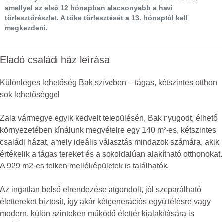
amellyel az első 12 hónapban alacsonyabb a havi
törlesztőrészlet. A tőke törlesztését a 13. hónaptól kell
megkezdeni.
Eladó családi ház leírása
Különleges lehetőség Bak szívében – tágas, kétszintes otthon
sok lehetőséggel
Zala vármegye egyik kedvelt településén, Bak nyugodt, élhető
környezetében kínálunk megvételre egy 140 m²-es, kétszintes
családi házat, amely ideális választás mindazok számára, akik
értékelik a tágas tereket és a sokoldalúan alakítható otthonokat.
A 929 m2-es telken melléképületek is találhatók.
Az ingatlan belső elrendezése átgondolt, jól szeparálható
élettereket biztosít, így akár kétgenerációs együttélésre vagy
modern, külön szinteken működő élettér kialakítására is