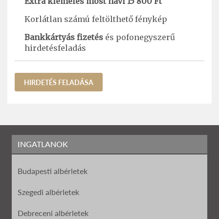
Extra kiemelés most havi 15 800 Ft
Korlátlan számú feltölthető fénykép
Bankkártyás fizetés
és pofonegyszerű
hirdetésfeladás
HIRDETÉS FELADÁSA
INGATLANOK
Budapesti albérletek
Szegedi albérletek
Debreceni albérletek