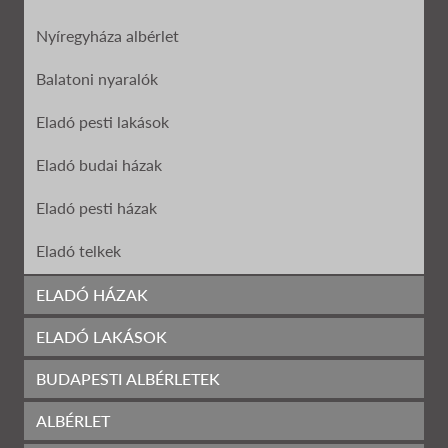
Nyíregyháza albérlet
Balatoni nyaralók
Eladó pesti lakások
Eladó budai házak
Eladó pesti házak
Eladó telkek
Eladó garázs
ELADÓ HÁZAK
Kiadó garázsok
ELADÓ LAKÁSOK
Eladó házak Budapesten
BUDAPESTI ALBÉRLETEK
Eladó nyaralók
Eladó lakások Szeged
Eladó házak Szegeden
ALBÉRLET
Sürgősen eladó
Ingatlanok Szeged
Eladó lakások Székesfehérvár
Eladó házak Székesfehérvár