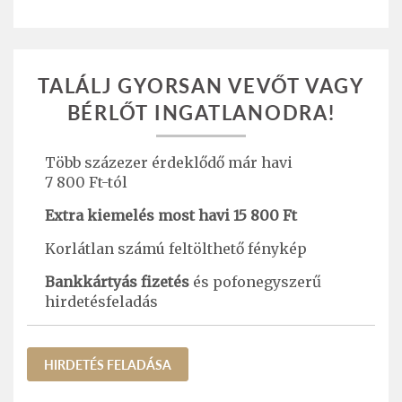
TALÁLJ GYORSAN VEVŐT VAGY
BÉRLŐT INGATLANODRA!
Több százezer érdeklődő már havi
7 800 Ft-tól
Extra kiemelés most havi 15 800 Ft
Korlátlan számú feltölthető fénykép
Bankkártyás fizetés
és pofonegyszerű
hirdetésfeladás
HIRDETÉS FELADÁSA