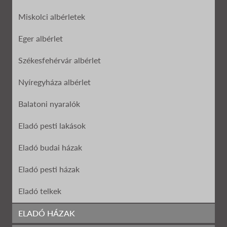
Miskolci albérletek
Eger albérlet
Székesfehérvár albérlet
Nyíregyháza albérlet
Balatoni nyaralók
Eladó pesti lakások
Eladó budai házak
Eladó pesti házak
Eladó telkek
Eladó garázs
ELADÓ HÁZAK