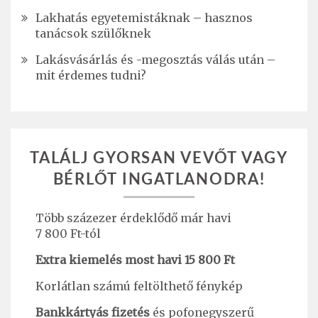
Lakhatás egyetemistáknak – hasznos
tanácsok szülőknek
Lakásvásárlás és -megosztás válás után –
mit érdemes tudni?
TALÁLJ GYORSAN VEVŐT VAGY
BÉRLŐT INGATLANODRA!
Több százezer érdeklődő már havi
7 800 Ft-tól
Extra kiemelés most havi 15 800 Ft
Korlátlan számú feltölthető fénykép
Bankkártyás fizetés
és pofonegyszerű