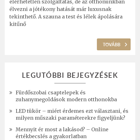
elérhetetlen szolgáltatás, de az otthonunkban
élvezni a jótékony hatását már luxusnak
tekinthető. A szauna a test és lélek ápolására
kitűnő
TOVÁBB
LEGUTÓBBI BEJEGYZÉSEK
Fürdőszobai csaptelepek és
zuhanymegoldások modern otthonokba
LED tükör – miért érdemes ezt választani, és
milyen műszaki paraméterekre figyeljünk?
Mennyit ér most a lakásod? – Online
értékbecslés a gyakorlatban