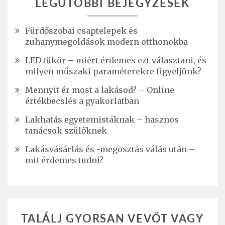
LEGUTÓBBI BEJEGYZÉSEK
Fürdőszobai csaptelepek és
zuhanymegoldások modern otthonokba
LED tükör – miért érdemes ezt választani, és
milyen műszaki paraméterekre figyeljünk?
Mennyit ér most a lakásod? – Online
értékbecslés a gyakorlatban
Lakhatás egyetemistáknak – hasznos
tanácsok szülőknek
Lakásvásárlás és -megosztás válás után –
mit érdemes tudni?
TALÁLJ GYORSAN VEVŐT VAGY