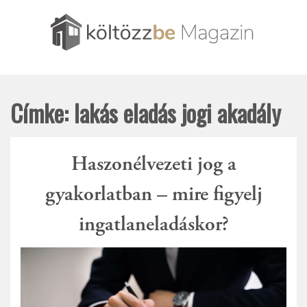
Skip
to
content
Amit csak tudni szerettél volna az ingatlanpiacról és
Költözzbe.hu – Blog
amit szerintünk tudni érdemes
Címke:
lakás eladás jogi akadály
Haszonélvezeti jog a
gyakorlatban – mire figyelj
ingatlaneladáskor?