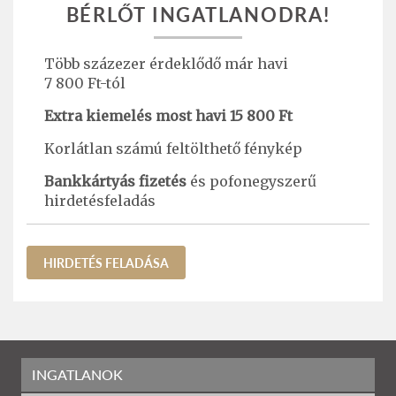
BÉRLŐT INGATLANODRA!
Több százezer érdeklődő már havi
7 800 Ft-tól
Extra kiemelés most havi 15 800 Ft
Korlátlan számú feltölthető fénykép
Bankkártyás fizetés
és pofonegyszerű
hirdetésfeladás
HIRDETÉS FELADÁSA
INGATLANOK