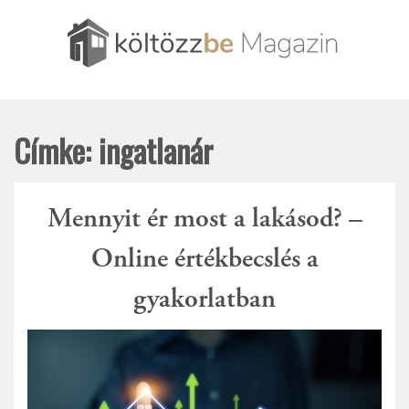
Skip
to
content
Amit csak tudni szerettél volna az ingatlanpiacról és
Költözzbe.hu – Blog
amit szerintünk tudni érdemes
Címke:
ingatlanár
Mennyit ér most a lakásod? –
Online értékbecslés a
gyakorlatban