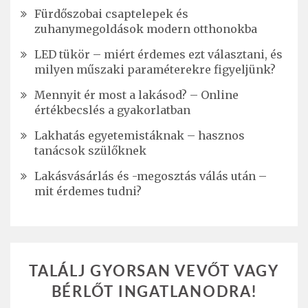
Fürdőszobai csaptelepek és
zuhanymegoldások modern otthonokba
LED tükör – miért érdemes ezt választani, és
milyen műszaki paraméterekre figyeljünk?
Mennyit ér most a lakásod? – Online
értékbecslés a gyakorlatban
Lakhatás egyetemistáknak – hasznos
tanácsok szülőknek
Lakásvásárlás és -megosztás válás után –
mit érdemes tudni?
TALÁLJ GYORSAN VEVŐT VAGY
BÉRLŐT INGATLANODRA!