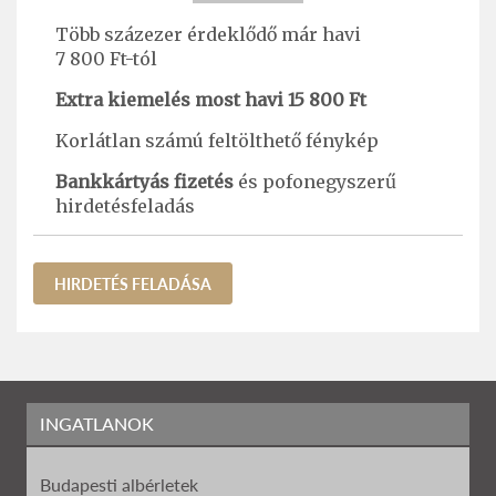
Több százezer érdeklődő már havi
7 800 Ft-tól
Extra kiemelés most havi 15 800 Ft
Korlátlan számú feltölthető fénykép
Bankkártyás fizetés
és pofonegyszerű
hirdetésfeladás
HIRDETÉS FELADÁSA
INGATLANOK
Budapesti albérletek