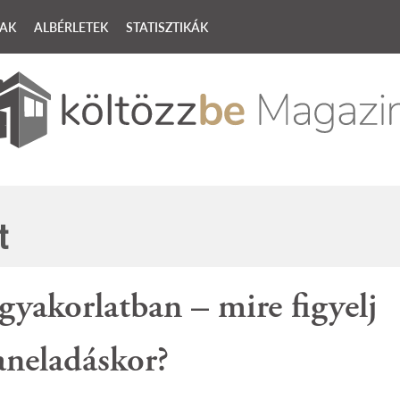
ZAK
ALBÉRLETEK
STATISZTIKÁK
piacról és amit szerintünk tudni érdemes
t
gyakorlatban – mire figyelj
aneladáskor?