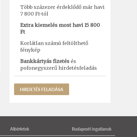
Több százezer érdeklődő már havi
7 800 Ft-tól
Extra kiemelés most havi 15 800
Ft
Korlátlan számú feltölthető
fénykép
Bankkártyás fizetés
és
pofonegyszerű hirdetésfeladás
HIRDETÉS FELADÁSA
Albérletek
Budapesti ingatlanok