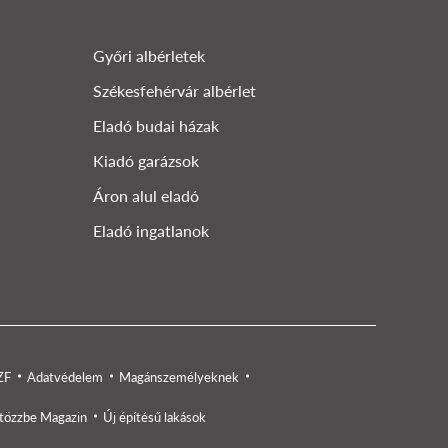
Győri albérletek
Székesfehérvár albérlet
Eladó budai házak
Kiadó garázsok
Áron alul eladó
Eladó ingatlanok
ZF
Adatvédelem
Magánszemélyeknek
tözzbe Magazin
Új építésű lakások