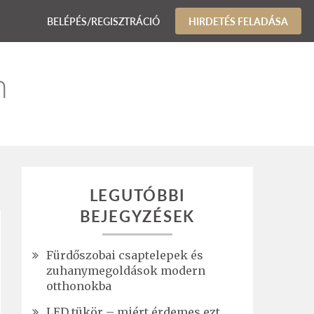
BELÉPÉS/REGISZTRÁCIÓ
HIRDETÉS FELADÁSA
LEGUTÓBBI
BEJEGYZÉSEK
Fürdőszobai csaptelepek és
zuhanymegoldások modern
otthonokba
LED tükör – miért érdemes ezt