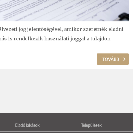
vezeti jog jelentőségével, amikor szeretnék eladni
más is rendelkezik használati joggal a tulajdon
TOVÁBB
Eladó lakások
Települések