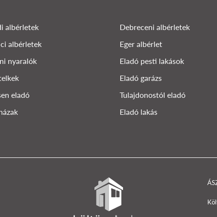
i albérletek
Debreceni albérletek
ci albérletek
Eger albérlet
ni nyaralók
Eladó pesti lakások
telkek
Eladó garázs
en eladó
Tulajdonostól eladó
házak
Eladó lakás
ÁS
Köl