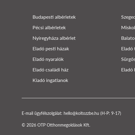
Budapesti albérletek
Szeged
Pécsi albérletek
Miskol
Nyíregyháza albérlet
Balato
Eladó pesti házak
Eladó 
Eladó nyaralók
Sürgős
Eladó családi ház
Eladó 
Kiadó ingatlanok
E-mail ügyfélszolgálat:
hello@koltozzbe.hu
(H-P: 9-17)
© 2026 OTP Otthonmegoldások Kft.