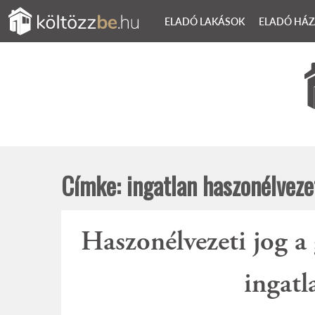
Skip
ELADÓ LAKÁSOK
ELADÓ HÁ
to
content
Amit csak tudni szerettél volna az ingatlan
Költözzbe.hu – Blog
Címke:
ingatlan haszonélveze
Haszonélvezeti jog a 
ingatl