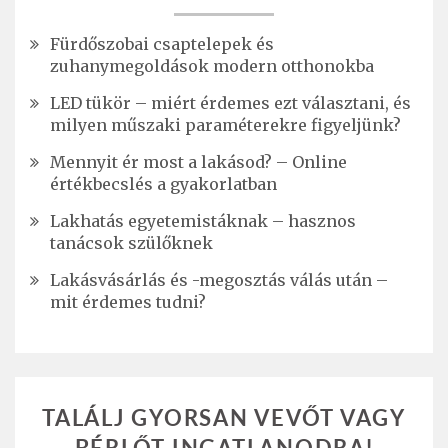
Fürdőszobai csaptelepek és
zuhanymegoldások modern otthonokba
LED tükör – miért érdemes ezt választani, és
milyen műszaki paraméterekre figyeljünk?
Mennyit ér most a lakásod? – Online
értékbecslés a gyakorlatban
Lakhatás egyetemistáknak – hasznos
tanácsok szülőknek
Lakásvásárlás és -megosztás válás után –
mit érdemes tudni?
TALÁLJ GYORSAN VEVŐT VAGY
BÉRLŐT INGATLANODRA!