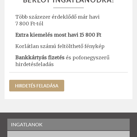
Több százezer érdeklődő már havi
7 800 Ft-tól
Extra kiemelés most havi 15 800 Ft
Korlátlan számú feltölthető fénykép
Bankkártyás fizetés
és pofonegyszerű
hirdetésfeladás
HIRDETÉS FELADÁSA
INGATLANOK