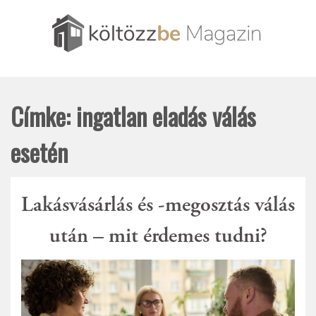
Skip
to
content
Amit csak tudni szerettél volna az ingatlanpiacról és
Költözzbe.hu – Blog
amit szerintünk tudni érdemes
Címke:
ingatlan eladás válás
esetén
Lakásvásárlás és -megosztás válás
után – mit érdemes tudni?