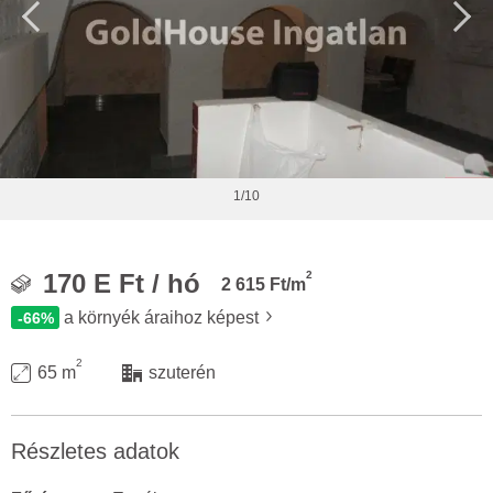
1/10
2
170 E Ft / hó
2 615 Ft/m
a környék áraihoz képest
-66%
2
65 m
szuterén
Részletes adatok