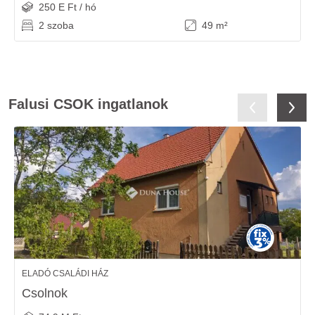
250 E Ft / hó
2 szoba
49 m²
Falusi CSOK ingatlanok
ELADÓ CSALÁDI HÁZ
Csolnok