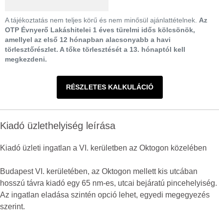
A tájékoztatás nem teljes körű és nem minősül ajánlattételnek.
Az
OTP Évnyerő Lakáshitelei 1 éves türelmi idős kölcsönök,
amellyel az első 12 hónapban alacsonyabb a havi
törlesztőrészlet. A tőke törlesztését a 13. hónaptól kell
megkezdeni.
RÉSZLETES KALKULÁCIÓ
Kiadó üzlethelyiség leírása
Kiadó üzleti ingatlan a VI. kerületben az Oktogon közelében
Budapest VI. kerületében, az Oktogon mellett kis utcában
hosszú távra kiadó egy 65 nm-es, utcai bejáratú pincehelyiség.
Az ingatlan eladása szintén opció lehet, egyedi megegyezés
szerint.