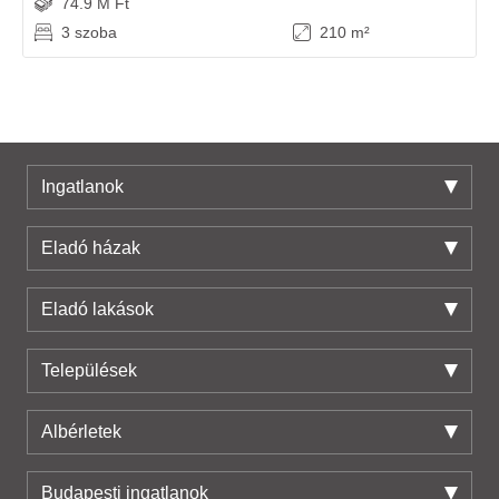
74.9 M Ft
3 szoba
210 m²
Ingatlanok
Eladó házak
Eladó lakások
Települések
Albérletek
Budapesti ingatlanok