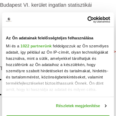
Budapest VI. kerület ingatlan statisztikái
Átlagos alapterület
Lakosság
Összes lakás
128 m²
38 319 Fő
27 787 db
Az Ön adatainak felelősségteljes felhasználása
Mi és a
1022 partnerünk
feldolgozzuk az Ön személyes
Még több adat >
adatait, így például az Ön IP-címét, olyan technológiákat
használva, mint a sütik, amelyekkel tárolhatjuk és
hozzáférünk az Ön adataihoz a készülékén, hogy
További albérletek
személyre szabott hirdetéseket és tartalmakat, hirdetés-
és tartalommérést, közönségbetekintéseket, valamint
Kiadó üzlethelyiség Belső
Kiadó iroda Budapesten a
termékfejlesztéseket biztosíthassunk Önnek. Ön dönt
Terézváros
VI. kerületben
arról, hogy ki használja az adatait és milyen célra.
Kiadó iroda, üzlethelyiség,
Kiadó üzlethelyiség
vendeglató egység, ipari
Budapesten a VI.
Ha engedélyezi, a következőt is meg szeretnénk tenni:
ingatlan, hotel Belső
kerületben
Részletek megjelenítése
Információgyűjtés az Ön földrajzi elhelyezkedéséről
Terézváros
Kiadó ipari ingatlan
pár méteres pontossággal