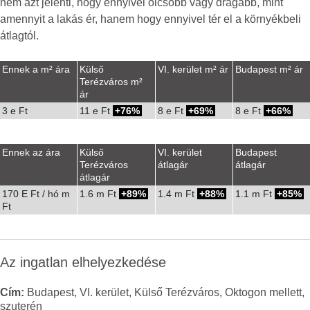
nem azt jelenti, hogy ennyivel olcsóbb vagy drágább, mint
amennyit a lakás ér, hanem hogy ennyivel tér el a környékbeli
átlagtól.
Ennek a m² ára
Külső
VI. kerület m² ár
Budapest m² ár
Terézváros m²
ár
3 e Ft
11 e Ft
76%
8 e Ft
69%
8 e Ft
66%
Ennek az ára
Külső
VI. kerület
Budapest
Terézváros
átlagár
átlagár
átlagár
170 E Ft / hó m
1.6 m Ft
89%
1.4 m Ft
88%
1.1 m Ft
85%
Ft
Az ingatlan elhelyezkedése
Cím:
Budapest, VI. kerület, Külső Terézváros, Oktogon mellett,
szuterén