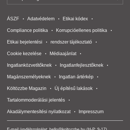
ÁSZF
Adatvédelem
Etikai kódex
Compliance politika
Korrupcióellenes politika
Etikai bejelentési
rendszer tájékoztató
Cookie kezelése
Médiaajánlat
Ingatlanközvetítőknek
Ingatlanfejlesztőknek
Magánszemélyeknek
Ingatlan ártérkép
Költözzbe Magazin
Új építésű lakások
Tartalommoderálási jelentés
Akadálymentesítési nyilatkozat
Impresszum
E-mail ügyfélszolgálat:
hello@koltozzbe.hu
(H-P: 9-17)