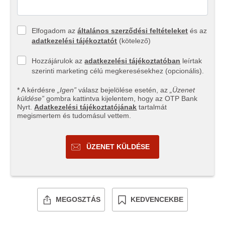
Elfogadom az
általános szerződési feltételeket
és az
adatkezelési tájékoztatót
(kötelező)
Hozzájárulok az
adatkezelési tájékoztatóban
leírtak
szerinti marketing célú megkeresésekhez (opcionális).
* A kérdésre
„Igen”
válasz bejelölése esetén, az
„Üzenet
küldése”
gombra kattintva kijelentem, hogy az OTP Bank
Nyrt.
Adatkezelési tájékoztatójának
tartalmát
megismertem és tudomásul vettem.
ÜZENET KÜLDÉSE
MEGOSZTÁS
KEDVENCEKBE