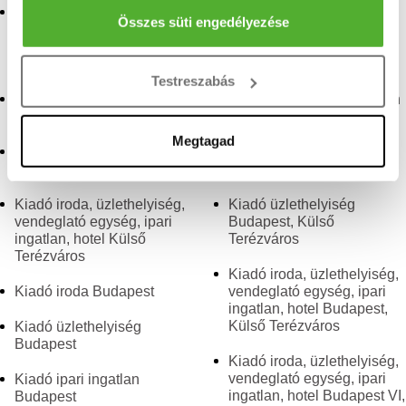
Kiadó iroda, üzlethelyiség,
Budapesten a VI.
Az Ön készülékén beazonosítása annak konkrét
Összes süti engedélyezése
vendeglató egység, ipari
kerületben
tulajdonságainak (ujjlenyomat) aktív ellenőrzésével
ingatlan, hotel
Diplomatanegyed
Kiadó iroda, üzlethelyiség,
Tudjon meg többet személyes adatainak feldolgozási
Testreszabás
vendeglató egység, ipari
módjairól és adja meg preferenciáit a
Részletek
Kiadó iroda Külső
ingatlan, hotel Budapesten
pontban
. Bármikor módosíthatja vagy visszavonhatja a
Terézváros
a VI. kerületben
Sütinyilatkozathoz való hozzájárulását.
Megtagad
Kiadó üzlethelyiség Külső
Kiadó iroda Budapest,
Terézváros
Külső Terézváros
Sütiket használunk a tartalmak és hirdetések személyre
szabásához, közösségi funkciók biztosításához,
Kiadó iroda, üzlethelyiség,
Kiadó üzlethelyiség
valamint weboldalforgalmunk elemzéséhez. Ezenkívül
vendeglató egység, ipari
Budapest, Külső
ingatlan, hotel Külső
Terézváros
közösségi média-, hirdető- és elemező partnereinkkel
Terézváros
megosztjuk az Ön weboldalhasználatra vonatkozó
Kiadó iroda, üzlethelyiség,
adatait, akik kombinálhatják az adatokat más olyan
Kiadó iroda Budapest
vendeglató egység, ipari
adatokkal, amelyeket Ön adott meg számukra vagy az
ingatlan, hotel Budapest,
Külső Terézváros
Kiadó üzlethelyiség
Ön által használt más szolgáltatásokból gyűjtöttek.
Budapest
Kiadó iroda, üzlethelyiség,
vendeglató egység, ipari
Kiadó ipari ingatlan
ingatlan, hotel Budapest VI,
Budapest