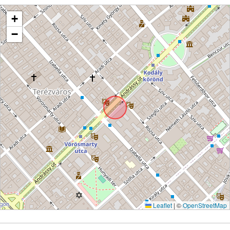
+
−
Leaflet
|
©
OpenStreetMap