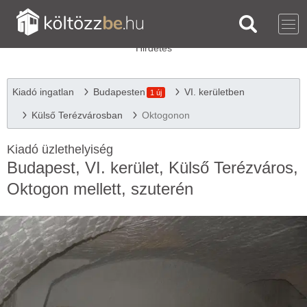
Kiadó ingatlan
Budapesten
VI. kerületben
1 új
Külső Terézvárosban
Oktogonon
Kiadó üzlethelyiség
Budapest, VI. kerület, Külső Terézváros,
Oktogon mellett, szuterén