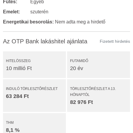
Fűtés:
Egyéb
Emelet:
szuterén
Energetikai besorolás:
Nem adta meg a hirdető
Az OTP Bank lakáshitel ajánlata
Fizetett hirdetés
HITELÖSSZEG
FUTAMIDŐ
10 millió Ft
20 év
INDULÓ TÖRLESZTŐRÉSZLET
TÖRLESZTŐRÉSZLET A 13.
HÓNAPTÓL
63 284 Ft
82 976 Ft
THM
8,1 %