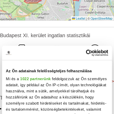
Leaflet
|
©
OpenStreetMap
Budapest XI. kerület ingatlan statisztikái
Négyzetméterár:
Hirdetések száma:
Oktatási intézmények
1729 E Ft/m²
222 db
70 db
Az Ön adatainak felelősségteljes felhasználása
Mi és a
1022 partnerünk
feldolgozzuk az Ön személyes
Még több adat >
adatait, így például az Ön IP-címét, olyan technológiákat
használva, mint a sütik, amelyekkel tárolhatjuk és
hozzáférünk az Ön adataihoz a készülékén, hogy
További albérletek
személyre szabott hirdetéseket és tartalmakat, hirdetés-
Kiadó téglalakás
Kiadó lakás Kőérberek
és tartalommérést, közönségbetekintéseket, valamint
Gellérthegy