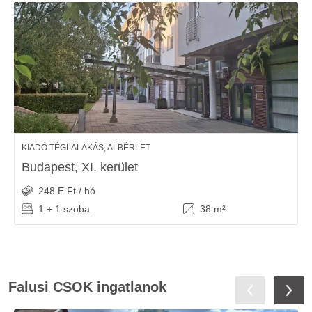
KIADÓ TÉGLALAKÁS, ALBÉRLET
Budapest, XI. kerület
248 E Ft / hó
1 + 1 szoba
38 m²
Falusi CSOK ingatlanok