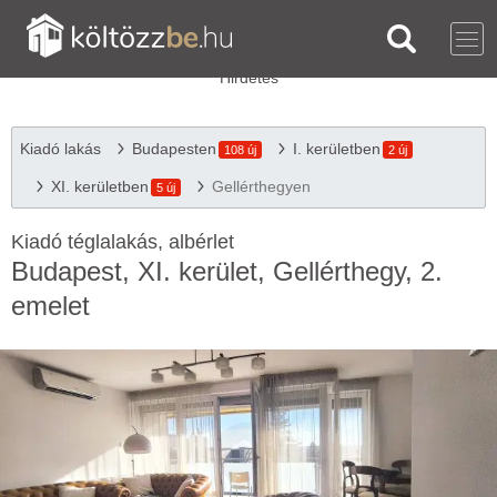
Kiadó lakás
Budapesten
I. kerületben
108 új
2 új
XI. kerületben
Gellérthegyen
5 új
Kiadó téglalakás, albérlet
Budapest, XI. kerület, Gellérthegy, 2.
emelet