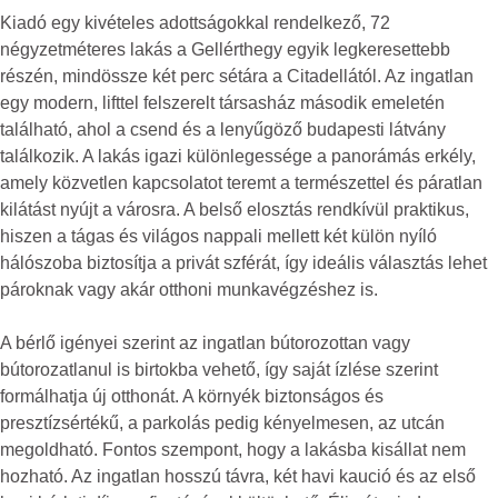
Kiadó egy kivételes adottságokkal rendelkező, 72
négyzetméteres lakás a Gellérthegy egyik legkeresettebb
részén, mindössze két perc sétára a Citadellától. Az ingatlan
egy modern, lifttel felszerelt társasház második emeletén
található, ahol a csend és a lenyűgöző budapesti látvány
találkozik. A lakás igazi különlegessége a panorámás erkély,
amely közvetlen kapcsolatot teremt a természettel és páratlan
kilátást nyújt a városra. A belső elosztás rendkívül praktikus,
hiszen a tágas és világos nappali mellett két külön nyíló
hálószoba biztosítja a privát szférát, így ideális választás lehet
pároknak vagy akár otthoni munkavégzéshez is.
A bérlő igényei szerint az ingatlan bútorozottan vagy
bútorozatlanul is birtokba vehető, így saját ízlése szerint
formálhatja új otthonát. A környék biztonságos és
presztízsértékű, a parkolás pedig kényelmesen, az utcán
megoldható. Fontos szempont, hogy a lakásba kisállat nem
hozható. Az ingatlan hosszú távra, két havi kaució és az első