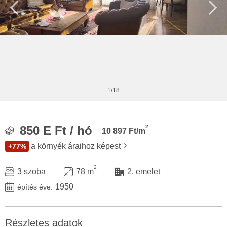
1/18
2
850 E Ft / hó
10 897 Ft/m
a környék áraihoz képest
+77%
2
3 szoba
78 m
2. emelet
1950
építés éve:
Részletes adatok