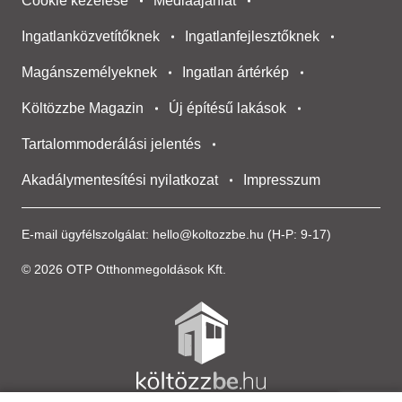
Cookie kezelése
Médiaajánlat
Ingatlanközvetítőknek
Ingatlanfejlesztőknek
Magánszemélyeknek
Ingatlan ártérkép
Költözzbe Magazin
Új építésű lakások
Tartalommoderálási jelentés
Akadálymentesítési nyilatkozat
Impresszum
E-mail ügyfélszolgálat:
hello@koltozzbe.hu
(H-P: 9-17)
© 2026 OTP Otthonmegoldások Kft.