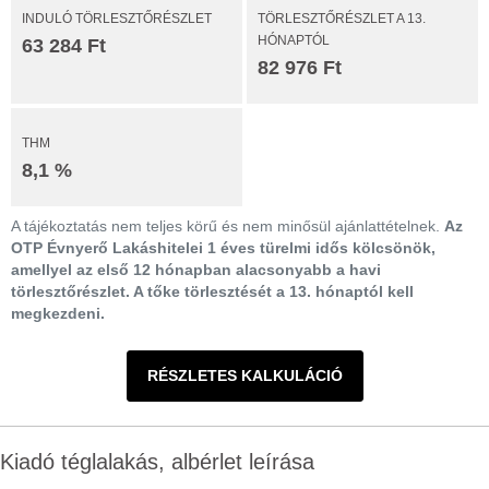
INDULÓ TÖRLESZTŐRÉSZLET
TÖRLESZTŐRÉSZLET A 13.
HÓNAPTÓL
63 284 Ft
82 976 Ft
THM
8,1 %
A tájékoztatás nem teljes körű és nem minősül ajánlattételnek.
Az
OTP Évnyerő Lakáshitelei 1 éves türelmi idős kölcsönök,
amellyel az első 12 hónapban alacsonyabb a havi
törlesztőrészlet. A tőke törlesztését a 13. hónaptól kell
megkezdeni.
RÉSZLETES KALKULÁCIÓ
Kiadó téglalakás, albérlet leírása