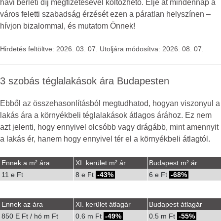
havi bérleti díj megfizetésével költözhető. Élje át mindennap a
város feletti szabadság érzését ezen a páratlan helyszínen –
hívjon bizalommal, és mutatom Önnek!
Hirdetés feltöltve: 2026. 03. 07. Utoljára módosítva: 2026. 08. 07.
3 szobás téglalakások ára Budapesten
Ebből az összehasonlításból megtudhatod, hogyan viszonyul a
lakás ára a környékbeli téglalakások átlagos árához. Ez nem
azt jelenti, hogy ennyivel olcsóbb vagy drágább, mint amennyit
a lakás ér, hanem hogy ennyivel tér el a környékbeli átlagtól.
Ennek a m² ára
XI. kerület m² ár
Budapest m² ár
11 e Ft
8 e Ft
-43%
6 e Ft
-68%
Ennek az ára
XI. kerület átlagár
Budapest átlagár
850 E Ft / hó m Ft
0.6 m Ft
-49%
0.5 m Ft
-55%