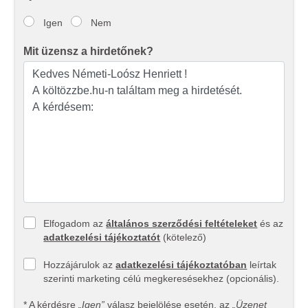
Igen
Nem
Mit üzensz a hirdetőnek?
Elfogadom az
általános szerződési feltételeket
és az
adatkezelési tájékoztatót
(kötelező)
Hozzájárulok az
adatkezelési tájékoztatóban
leírtak
szerinti marketing célú megkeresésekhez (opcionális).
* A kérdésre
„Igen”
válasz bejelölése esetén, az
„Üzenet