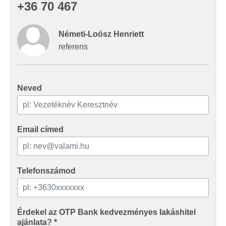
+36 70 467
adatokkal, amelyeket Ön adott meg számukra vagy az
Ön által használt más szolgáltatásokból gyűjtöttek.
Németi-Loósz Henriett
referens
Neved
Email címed
Telefonszámod
Érdekel az OTP Bank kedvezményes lakáshitel
ajánlata? *