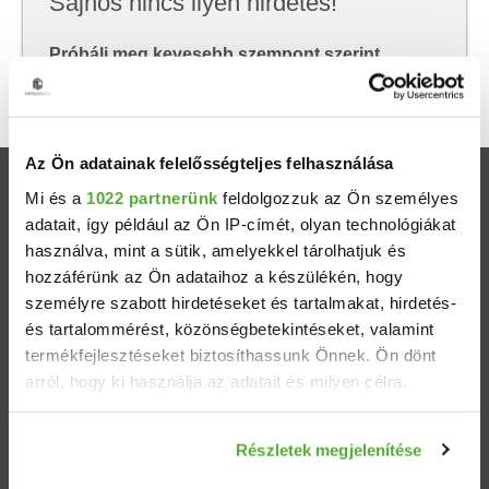
Sajnos nincs ilyen hirdetés!
Próbálj meg kevesebb szempont szerint
keresni, hátha akkor megtalálod, amit keresel.
Az Ön adatainak felelősségteljes felhasználása
Ingatlanok
Mi és a
1022 partnerünk
feldolgozzuk az Ön személyes
adatait, így például az Ön IP-címét, olyan technológiákat
használva, mint a sütik, amelyekkel tárolhatjuk és
Eladó házak
hozzáférünk az Ön adataihoz a készülékén, hogy
személyre szabott hirdetéseket és tartalmakat, hirdetés-
Eladó lakások
és tartalommérést, közönségbetekintéseket, valamint
termékfejlesztéseket biztosíthassunk Önnek. Ön dönt
Települések
arról, hogy ki használja az adatait és milyen célra.
Albérletek
Ha engedélyezi, a következőt is meg szeretnénk tenni:
Részletek megjelenítése
Információgyűjtés az Ön földrajzi elhelyezkedéséről