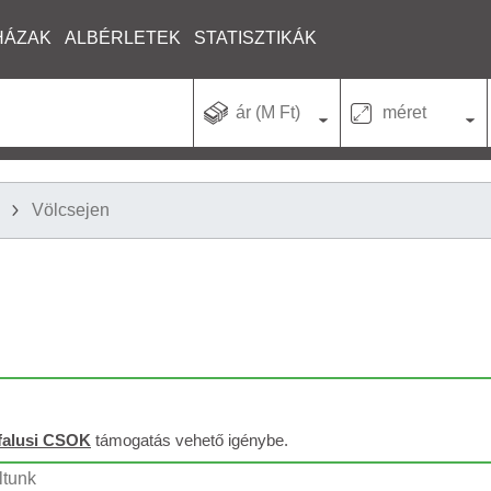
HÁZAK
ALBÉRLETEK
STATISZTIKÁK
ár (M Ft)
méret
Völcsejen
falusi CSOK
támogatás vehető igénybe.
ltunk