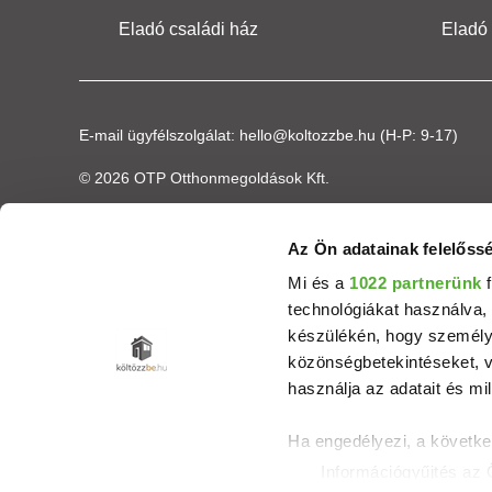
Eladó családi ház
Eladó
E-mail ügyfélszolgálat:
hello@koltozzbe.hu
(H-P: 9-17)
© 2026 OTP Otthonmegoldások Kft.
Az Ön adatainak felelőssé
Mi és a
1022 partnerünk
f
technológiákat használva, 
készülékén, hogy személyr
közönségbetekintéseket, v
használja az adatait és mil
Ha engedélyezi, a követke
Információgyűjtés az 