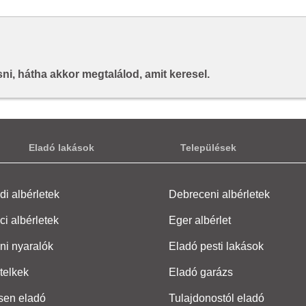
i, hátha akkor megtalálod, amit keresel.
Eladó lakások
Települések
i albérletek
Debreceni albérletek
ci albérletek
Eger albérlet
ni nyaralók
Eladó pesti lakások
telkek
Eladó garázs
sen eladó
Tulajdonostól eladó