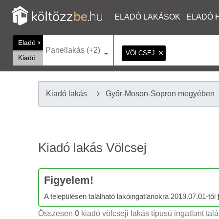
ELADÓ LAKÁSOK
ELADÓ 
Eladó
Panellakás (+2)
VÖLCSEJ
Kiadó
Kiadó lakás
Győr-Moson-Sopron megyében
Kiadó lakás Völcsej
Figyelem!
A településen található lakóingatlanokra 2019.07.01-től
Összesen
0
kiadó völcseji lakás típusú ingatlant talá