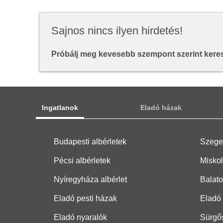
Sajnos nincs ilyen hirdetés!
Próbálj meg kevesebb szempont szerint keresn
Ingatlanok
Eladó házak
Budapesti albérletek
Szeged
Pécsi albérletek
Miskol
Nyíregyháza albérlet
Balato
Eladó pesti házak
Eladó 
Eladó nyaralók
Sürgő