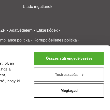
Eladó ingatlanok
SZF
Adatvédelem
Etikai kódex
mpliance politika
Korrupcióellenes politika
ikai bejelentési
rendszer tájékoztató
Összes süti engedélyezése
okie kezelése
Médiaajánlat
t, olyan
aihoz a
gatlanközvetítőknek
Ingatlanfejlesztőknek
Testreszabás
ést,
gánszemélyeknek
Ingatlan ártérkép
ról, hogy ki
ltözzbe Magazin
Új építésű lakások
Megtagad
rtalommoderálási jelentés
adálymentesítési nyilatkozat
Impresszum