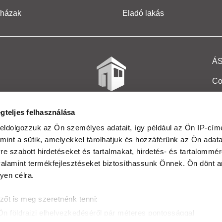
 házak
Eladó lakás
Á
Co
Et
gteljes felhasználása
Co
eldolgozzuk az Ön személyes adatait, így például az Ön IP-címé
mint a sütik, amelyekkel tárolhatjuk és hozzáférünk az Ön adat
In
e szabott hirdetéseket és tartalmakat, hirdetés- és tartalommér
Ma
alamint termékfejlesztéseket biztosíthassunk Önnek. Ön dönt ar
yen célra.
Kö
zőt is meg szeretnénk tenni:
Ta
Ön földrajzi elhelyezkedéséről pár méteres pontossággal
Ak