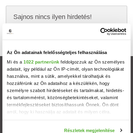
Sajnos nincs ilyen hirdetés!
Próbálj meg kevesebb szempont szerint
keresni, hátha akkor megtalálod, amit keresel.
Az Ön adatainak felelősségteljes felhasználása
Mi és a
1022 partnerünk
feldolgozzuk az Ön személyes
Ingatlanok
adatait, így például az Ön IP-címét, olyan technológiákat
használva, mint a sütik, amelyekkel tárolhatjuk és
hozzáférünk az Ön adataihoz a készülékén, hogy
Eladó házak
személyre szabott hirdetéseket és tartalmakat, hirdetés-
és tartalommérést, közönségbetekintéseket, valamint
Eladó lakások
termékfejlesztéseket biztosíthassunk Önnek. Ön dönt
arról, hogy ki használja az adatait és milyen célra.
Települések
Ha engedélyezi, a következőt is meg szeretnénk tenni:
Részletek megjelenítése