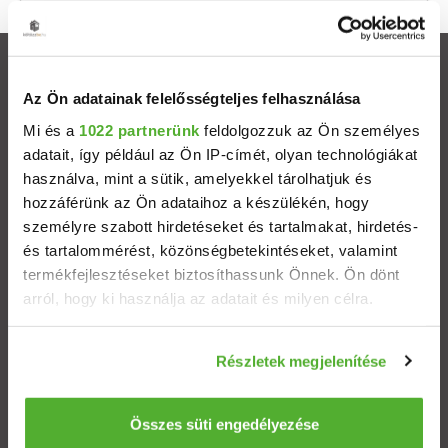
Ingatlanok
Az Ön adatainak felelősségteljes felhasználása
Eladó házak
Mi és a
1022 partnerünk
feldolgozzuk az Ön személyes
adatait, így például az Ön IP-címét, olyan technológiákat
használva, mint a sütik, amelyekkel tárolhatjuk és
Eladó lakások
hozzáférünk az Ön adataihoz a készülékén, hogy
személyre szabott hirdetéseket és tartalmakat, hirdetés-
Települések
és tartalommérést, közönségbetekintéseket, valamint
termékfejlesztéseket biztosíthassunk Önnek. Ön dönt
Albérletek
arról, hogy ki használja az adatait és milyen célra.
Ha engedélyezi, a következőt is meg szeretnénk tenni:
Budapesti ingatlanok
Részletek megjelenítése
Információgyűjtés az Ön földrajzi elhelyezkedéséről
pár méteres pontossággal
ÁSZF
Adatvédelem
Etikai kódex
Az Ön készülékén beazonosítása annak konkrét
Összes süti engedélyezése
tulajdonságainak (ujjlenyomat) aktív ellenőrzésével