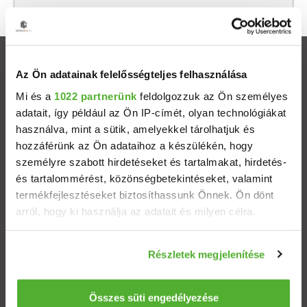
Ingatlanok
Az Ön adatainak felelősségteljes felhasználása
Mi és a
1022 partnerünk
feldolgozzuk az Ön személyes
Eladó házak
adatait, így például az Ön IP-címét, olyan technológiákat
használva, mint a sütik, amelyekkel tárolhatjuk és
Eladó lakások
hozzáférünk az Ön adataihoz a készülékén, hogy
személyre szabott hirdetéseket és tartalmakat, hirdetés-
Települések
és tartalommérést, közönségbetekintéseket, valamint
termékfejlesztéseket biztosíthassunk Önnek. Ön dönt
arról, hogy ki használja az adatait és milyen célra.
Albérletek
Ha engedélyezi, a következőt is meg szeretnénk tenni:
Budapesti ingatlanok
Részletek megjelenítése
Információgyűjtés az Ön földrajzi elhelyezkedéséről
pár méteres pontossággal
Az Ön készülékén beazonosítása annak konkrét
Összes süti engedélyezése
ÁSZF
Adatvédelem
Etikai kódex