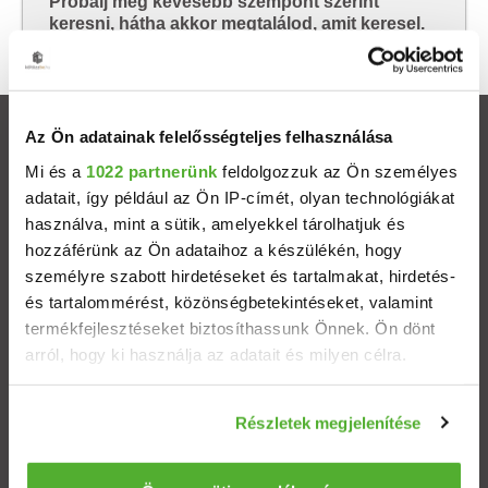
Próbálj meg kevesebb szempont szerint
keresni, hátha akkor megtalálod, amit keresel.
Az Ön adatainak felelősségteljes felhasználása
Ingatlanok
Mi és a
1022 partnerünk
feldolgozzuk az Ön személyes
adatait, így például az Ön IP-címét, olyan technológiákat
Eladó házak
használva, mint a sütik, amelyekkel tárolhatjuk és
hozzáférünk az Ön adataihoz a készülékén, hogy
Eladó lakások
személyre szabott hirdetéseket és tartalmakat, hirdetés-
és tartalommérést, közönségbetekintéseket, valamint
Települések
termékfejlesztéseket biztosíthassunk Önnek. Ön dönt
arról, hogy ki használja az adatait és milyen célra.
Albérletek
Ha engedélyezi, a következőt is meg szeretnénk tenni:
Részletek megjelenítése
Információgyűjtés az Ön földrajzi elhelyezkedéséről
Budapesti ingatlanok
pár méteres pontossággal