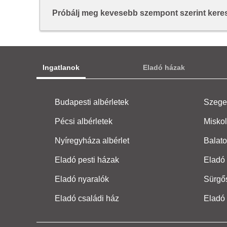
Próbálj meg kevesebb szempont szerint keresn
Ingatlanok
Eladó házak
Budapesti albérletek
Szeged
Pécsi albérletek
Miskol
Nyíregyháza albérlet
Balato
Eladó pesti házak
Eladó 
Eladó nyaralók
Sürgő
Eladó családi ház
Eladó