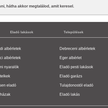
i, hátha akkor megtalálod, amit keresel.
Eladó lakások
Települések
i albérletek
Debreceni albérletek
ci albérletek
Eger albérlet
ni nyaralók
Eladó pesti lakások
telkek
Eladó garázs
sen eladó
Tulajdonostól eladó
 házak
Eladó lakás