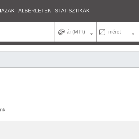
HÁZAK
ALBÉRLETEK
STATISZTIKÁK
ár (M Ft)
méret
unk