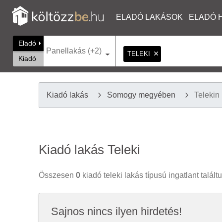
ELADÓ LAKÁSOK
ELADÓ 
Eladó
Panellakás (+2)
TELEKI
Kiadó
Kiadó lakás
Somogy megyében
Telekin
Kiadó lakás Teleki
Összesen
0
kiadó teleki lakás típusú ingatlant talált
Sajnos nincs ilyen hirdetés!