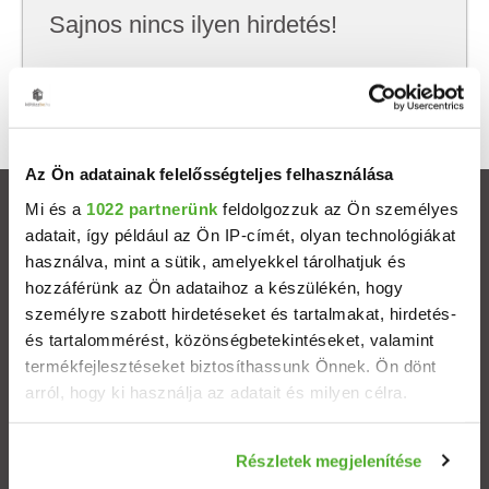
Sajnos nincs ilyen hirdetés!
Próbálj meg kevesebb szempont szerint
keresni, hátha akkor megtalálod, amit keresel.
Az Ön adatainak felelősségteljes felhasználása
Mi és a
1022 partnerünk
feldolgozzuk az Ön személyes
Ingatlanok
adatait, így például az Ön IP-címét, olyan technológiákat
használva, mint a sütik, amelyekkel tárolhatjuk és
Eladó házak
hozzáférünk az Ön adataihoz a készülékén, hogy
személyre szabott hirdetéseket és tartalmakat, hirdetés-
Eladó lakások
és tartalommérést, közönségbetekintéseket, valamint
termékfejlesztéseket biztosíthassunk Önnek. Ön dönt
arról, hogy ki használja az adatait és milyen célra.
Települések
Ha engedélyezi, a következőt is meg szeretnénk tenni:
Albérletek
Részletek megjelenítése
Információgyűjtés az Ön földrajzi elhelyezkedéséről