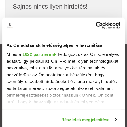
Sajnos nincs ilyen hirdetés!
Próbálj meg kevesebb szempont szerint
keresni, hátha akkor megtalálod, amit keresel.
Az Ön adatainak felelősségteljes felhasználása
Mi és a
1022 partnerünk
feldolgozzuk az Ön személyes
Ingatlanok
adatait, így például az Ön IP-címét, olyan technológiákat
használva, mint a sütik, amelyekkel tárolhatjuk és
Eladó házak
hozzáférünk az Ön adataihoz a készülékén, hogy
személyre szabott hirdetéseket és tartalmakat, hirdetés-
Eladó lakások
és tartalommérést, közönségbetekintéseket, valamint
termékfejlesztéseket biztosíthassunk Önnek. Ön dönt
arról, hogy ki használja az adatait és milyen célra.
Települések
Ha engedélyezi, a következőt is meg szeretnénk tenni:
Albérletek
Részletek megjelenítése
Információgyűjtés az Ön földrajzi elhelyezkedéséről