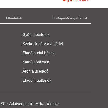
Még több adat >
Albérletek
Budapesti ingatlanok
Győri albérletek
Székesfehérvár albérlet
Eladó budai házak
Kiadó garázsok
Áron alul eladó
Eladó ingatlanok
SZF
Adatvédelem
Etikai kódex