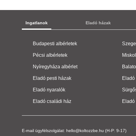
Ingatlanok
Eladó házak
Budapesti albérletek
Szeged
Pécsi albérletek
Miskol
Nyíregyháza albérlet
Balato
Eladó pesti házak
Eladó 
Eladó nyaralók
Sürgő
Eladó családi ház
Eladó
E-mail ügyfélszolgálat:
hello@koltozzbe.hu
(H-P: 9-17)