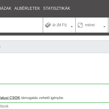
HÁZAK
ALBÉRLETEK
STATISZTIKÁK
ár (M Ft)
méret
n
falusi CSOK
támogatás vehető igénybe.
áltunk