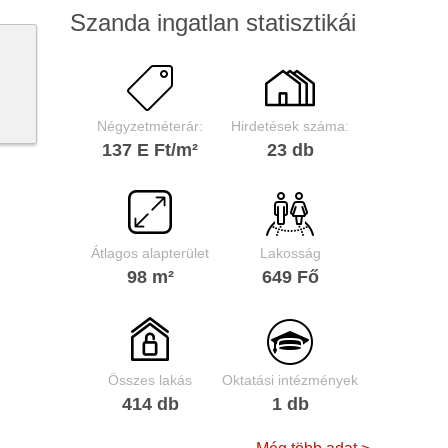
Szanda ingatlan statisztikái
Négyzetméterár:
Hirdetések száma:
137 E Ft/m²
23 db
Átlagos alapterület
Lakosság
98 m²
649 Fő
Összes lakás
Oktatási intézmények
414 db
1 db