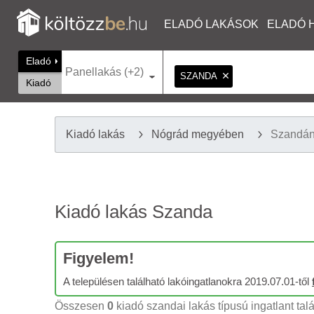
ELADÓ LAKÁSOK
ELADÓ 
Eladó
Panellakás (+2)
SZANDA
Kiadó
Kiadó lakás
Nógrád megyében
Szandá
Kiadó lakás Szanda
Figyelem!
A településen található lakóingatlanokra 2019.07.01-től
Összesen
0
kiadó szandai lakás típusú ingatlant tal