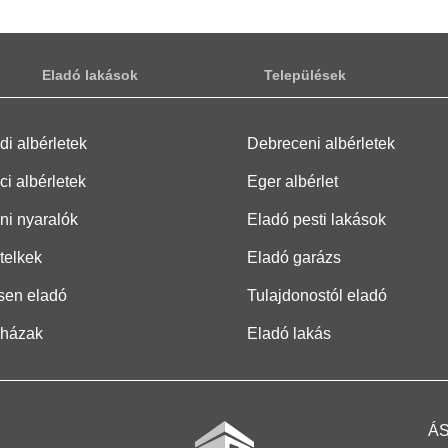
Eladó lakások
Települések
i albérletek
Debreceni albérletek
ci albérletek
Eger albérlet
ni nyaralók
Eladó pesti lakások
telkek
Eladó garázs
sen eladó
Tulajdonostól eladó
 házak
Eladó lakás
Á